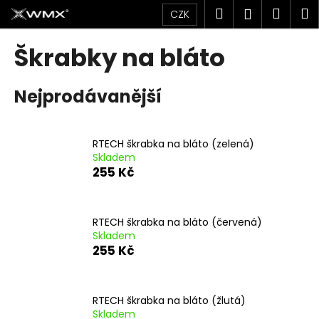
K
Přejít
Hledat
Náku
M
Přihlášen
CZK
na
o
obsah
Zpět
Zpět
košík
š
Škrabky na bláto
í
C
k
Nejprodávanější
o
p
o
RTECH škrabka na bláto (zelená)
t
Skladem
ř
255 Kč
e
b
u
RTECH škrabka na bláto (červená)
Skladem
j
255 Kč
e
t
e
RTECH škrabka na bláto (žlutá)
n
Skladem