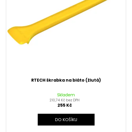
RTECH škrabka na bláto (žlutá)
Skladem
210,74 Kč bez DPH
255 Kč
DO KOŠÍKU