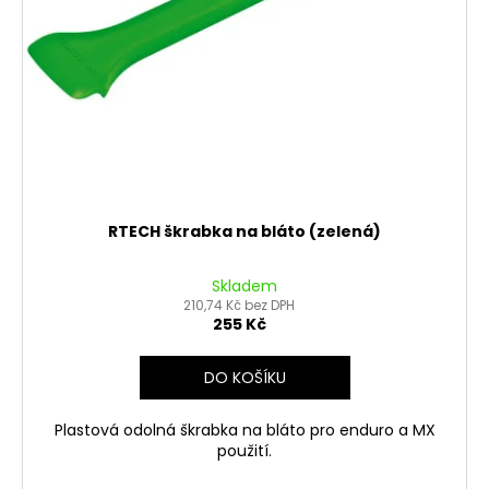
č
d
u
u
j
k
e
t
m
ů
e
MATICE
KRKU
ŘÍZENÍ
RTECH škrabka na bláto (zelená)
VRCHNÍ
M22X1
PITBIKE
Skladem
YCF
210,74 Kč bez DPH
255 Kč
162
Kč
DO KOŠÍKU
Plastová odolná škrabka na bláto pro enduro a MX
použití.