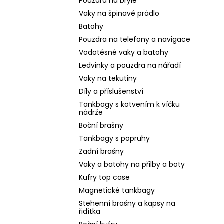
Pouzdra na brýle
Vaky na špinavé prádlo
Batohy
Pouzdra na telefony a navigace
Vodotěsné vaky a batohy
Ledvinky a pouzdra na nářadí
Vaky na tekutiny
Díly a příslušenství
Tankbagy s kotvením k víčku
nádrže
Boční brašny
Tankbagy s popruhy
Zadní brašny
Vaky a batohy na přilby a boty
Kufry top case
Magnetické tankbagy
Stehenní brašny a kapsy na
řidítka