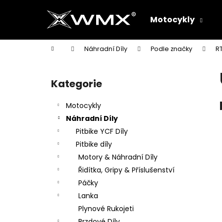
K
Přejít
na
o
Motocykly
obsah
Zpět
Zpět
š
do
do
í
Domů
Náhradní Díly
Podle značky
R
k
obchodu
obchodu
P
o
Kategorie
Přeskočit
s
kategorie
t
Motocykly
r
Náhradní Díly
a
Pitbike YCF Díly
n
Pitbike díly
n
Motory & Náhradní Díly
í
Řidítka, Gripy & Příslušenství
p
Páčky
a
Lanka
n
Plynové Rukojeti
e
Brzdové Díly