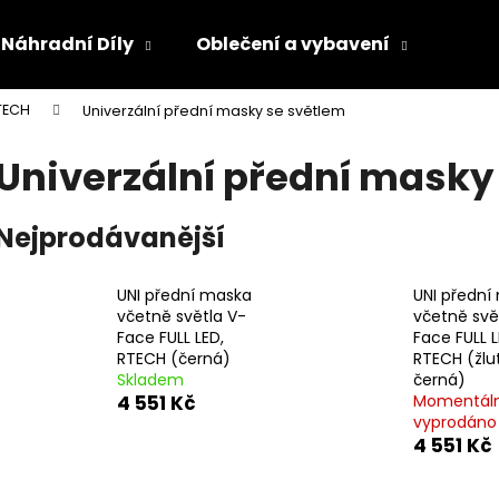
Náhradní Díly
Oblečení a vybavení
Olej
TECH
Univerzální přední masky se světlem
Co potřebujete najít?
Univerzální přední masky
HLEDAT
Nejprodávanější
UNI přední maska
UNI přední
Doporučujeme
včetně světla V-
včetně svě
Face FULL LED,
Face FULL L
RTECH (černá)
RTECH (žlu
Skladem
černá)
4 551 Kč
Momentál
vyprodáno
4 551 Kč