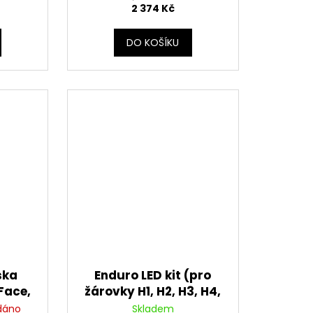
2 374 Kč
DO KOŠÍKU
ska
Enduro LED kit (pro
Face,
žárovky H1, H2, H3, H4,
rná)
H7, + KTM + Sherco),
dáno
Skladem