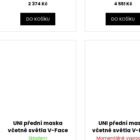
2 374 Kč
4 551 Kč
DO KOŠÍKU
DO KOŠÍKU
UNI přední maska
UNI přední ma
včetně světla V-Face
včetně světla V-
FULL LED, RTECH
RTECH (žluto-če
Skladem
Momentálně vypro