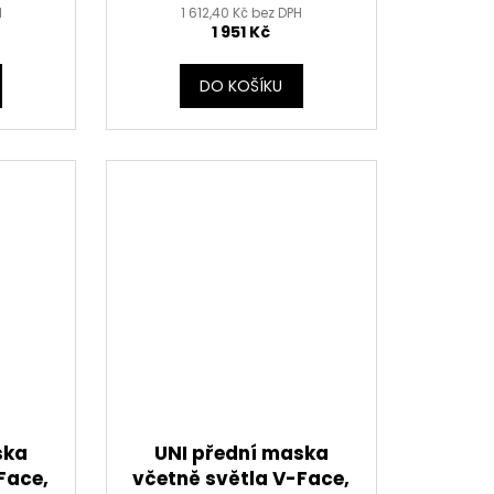
H
1 612,40 Kč bez DPH
RTECH
1 951 Kč
DO KOŠÍKU
ska
UNI přední maska
Face,
včetně světla V-Face,