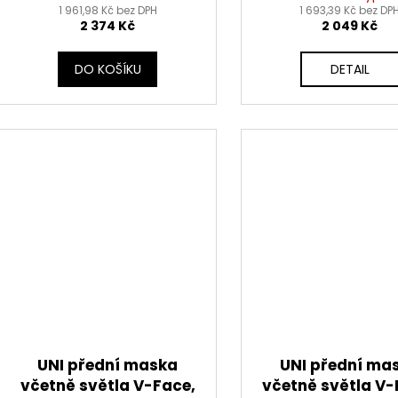
(oranžová/černá)
1 961,98 Kč bez DPH
1 693,39 Kč bez DP
2 374 Kč
2 049 Kč
DO KOŠÍKU
DETAIL
UNI přední maska
UNI přední ma
včetně světla V-Face,
včetně světla V-