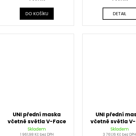
DO KOŠÍKU
DETAIL
UNI přední maska
UNI přední ma
včetně světla V-Face
včetně světla V
FULL LED, RTECH (neon
FULL LED, RTE
Skladem
Skladem
žlutá/černá)
1 961,98 Kč bez DPH
(zelená/čern
3 761,16 Kč bez DP