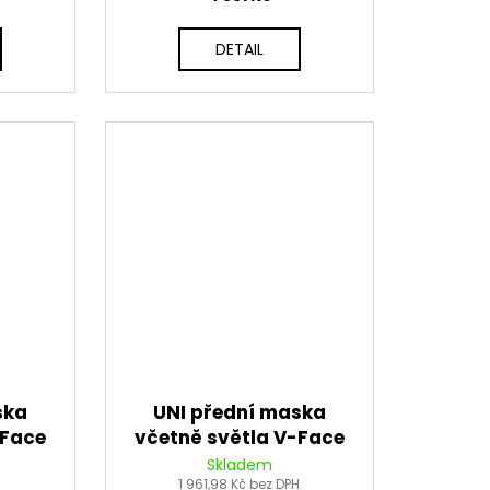
DETAIL
ska
UNI přední maska
-Face
včetně světla V-Face
CH
FULL LED, RTECH
Skladem
á)
H
(červená/černá)
1 961,98 Kč bez DPH