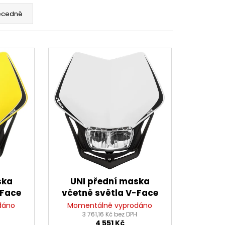
 BRZDOVÉHO TŘMENU
ecedně
ska
UNI přední maska
-Face
včetně světla V-Face
žlutá/
FULL LED, RTECH (bílá/
dáno
Momentálně vyprodáno
H
3 761,16 Kč bez DPH
černá)
4 551 Kč