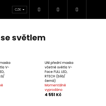
Hledat
Přihlášení
Nákupní
e & Maziva
Příslušenství
Dárkové Poukaz
CZK
košík
 se světlem
 maska
UNI přední maska
tla V-
včetně světla V-
ED,
Face FULL LED,
tá/
RTECH (bílá/
černá)
ně
Momentálně
vyprodáno
Následující
4 551 Kč