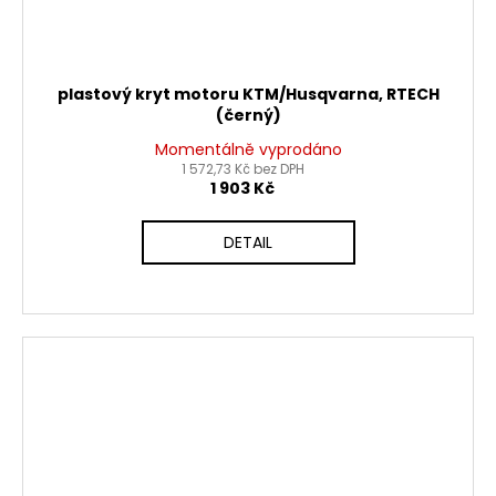
plastový kryt motoru KTM/Husqvarna, RTECH
(černý)
Momentálně vyprodáno
1 572,73 Kč bez DPH
1 903 Kč
DETAIL