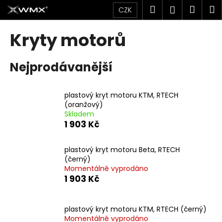
K
Přejít
Hledat
Náku
M
Přihlášen
CZK
na
o
obsah
Zpět
Zpět
košík
š
Kryty motorů
í
C
k
Nejprodávanější
o
p
o
plastový kryt motoru KTM, RTECH
t
(oranžový)
Skladem
ř
1 903 Kč
e
b
plastový kryt motoru Beta, RTECH
u
(černý)
j
Momentálně vyprodáno
1 903 Kč
e
t
e
plastový kryt motoru KTM, RTECH (černý)
n
Momentálně vyprodáno