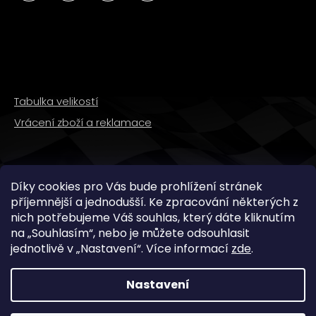
Tabulka velikostí
Vrácení zboží a reklamace
SLEDUJTE NÁS
Díky cookies pro Vás bude prohlížení stránek
příjemnější a jednodušší. Ke zpracování některých z
nich potřebujeme Váš souhlas, který dáte kliknutím
na „
Souhlasím
“, nebo je můžete odsouhlasit
jednotlivě v „
Nastavení
“.
Více informací
zde
.
Nastavení
Copyright 2026
WMX STORE
. Všechna práva
vyhrazena.