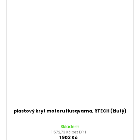
plastový kryt motoru Husqvarna, RTECH (žlutý)
Skladem
1 572,73 Kč bez DPH
1 903 Kč