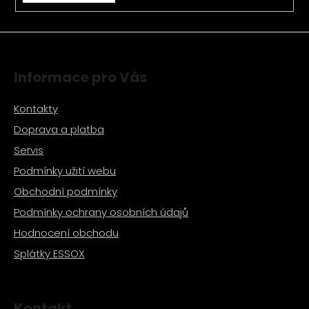
v
ý
p
i
s
Informace pro Vás
u
Kontakty
Doprava a platba
Servis
Podmínky užití webu
Obchodní podmínky
Podmínky ochrany osobních údajů
Hodnocení obchodu
Splátky ESSOX
Kontakt