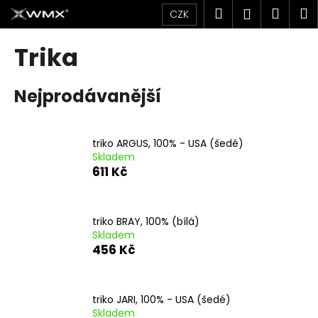
K
Přejít
Hledat
Náku
M
Přihlášen
CZK
na
o
obsah
Zpět
Zpět
košík
š
Trika
í
C
k
Nejprodávanější
o
p
o
triko ARGUS, 100% - USA (šedé)
t
Skladem
ř
611 Kč
e
b
u
triko BRAY, 100% (bílá)
Skladem
j
456 Kč
e
t
e
triko JARI, 100% - USA (šedé)
n
Skladem