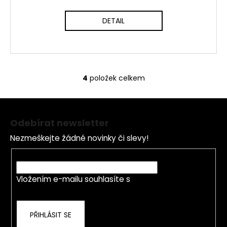
DETAIL
4
položek celkem
O
v
Z
l
á
á
Odebírat newsletter
d
p
a
Nezmeškejte žádné novinky či slevy!
a
c
t
E-mail
í
í
p
Vložením e-mailu souhlasíte s
podmínkami
r
ochrany osobních údajů
v
k
PŘIHLÁSIT SE
y