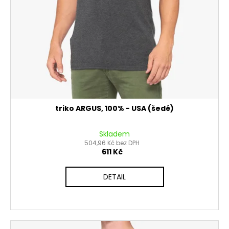
č
d
u
u
j
k
e
t
m
ů
e
PITBIKE
BRZDOVÁ
PÁČKA
triko ARGUS, 100% - USA (šedé)
WPB
RACE
Skladem
320
504,96 Kč bez DPH
Kč
611 Kč
DETAIL