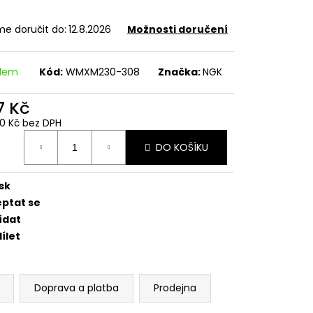
EDNÍ 14 PALCŮ
e doručit do:
12.8.2026
Možnosti doručení
adem
Kód:
WMXM230-308
Značka:
NGK
7 Kč
40 Kč bez DPH
ná
DO KOŠÍKU
:
sk
eptat se
ídat
ílet
Doprava a platba
Prodejna