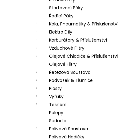
LOŽISKO KOLA 6202 2RS STOMP,
l
DEMONX ,WPB
Startovací Páky
70 Kč
Řadící Páky
Kola, Pneumatiky & Příslušenství
Elektro Díly
Karburátory & Příslušenství
Vzduchové Filtry
Olejové Chladiče & Příslušenství
Olejové Filtry
Řetězová Soustava
Podvozek & Tlumiče
Plasty
Výfuky
Těsnění
Polepy
Sedadla
Palivová Soustava
Palivové Hadičky