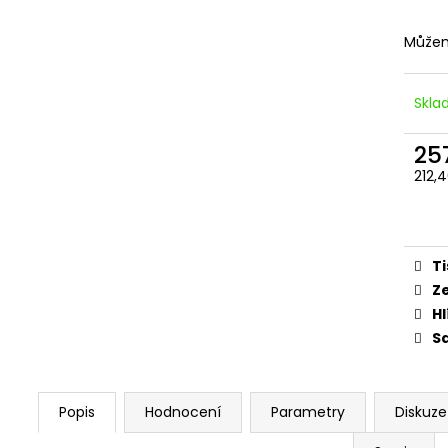
ŠROUBY K UCHYCENÍ MOTORU,
PITBIKE DUŠE PŘ
M8X115MM, M8X105MM STOMP,
200 Kč
DEMONX, WPB
Můžem
120 Kč
Skl
25
212,
Měr
cena
Ti
Z
Hl
Sd
Popis
Hodnocení
Parametry
Diskuze