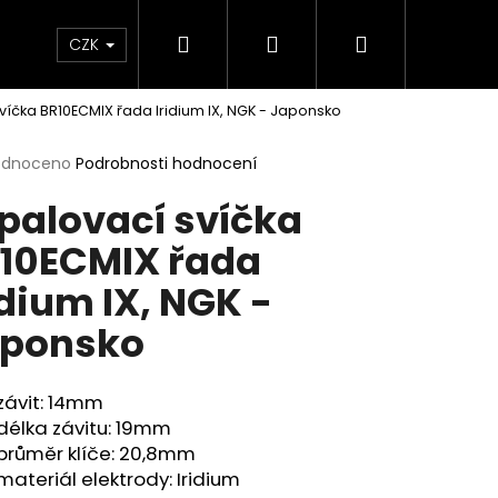
Hledat
Přihlášení
Nákupní
e & Maziva
Příslušenství
Dárkové Poukaz
CZK
víčka BR10ECMIX řada Iridium IX, NGK - Japonsko
košík
rné
odnoceno
Podrobnosti hodnocení
cení
palovací svíčka
ktu
10ECMIX řada
idium IX, NGK -
ček.
ponsko
závit: 14mm
délka závitu: 19mm
Následující
průměr klíče: 20,8mm
materiál elektrody: Iridium