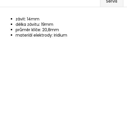
Servis
závit: 14mm
délka závitu: 19mm
průměr klíče: 20,8mm
materiál elektrody: Iridium