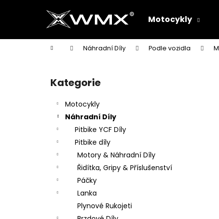
K
Přejít
na
o
Motocykly
obsah
Zpět
Zpět
š
do
do
í
Domů
Náhradní Díly
Podle vozidla
M
k
obchodu
obchodu
P
o
Kategorie
Přeskočit
s
kategorie
t
Motocykly
r
Náhradní Díly
a
Pitbike YCF Díly
n
Pitbike díly
n
Motory & Náhradní Díly
í
Řidítka, Gripy & Příslušenství
p
Páčky
a
Lanka
n
Plynové Rukojeti
e
Brzdové Díly