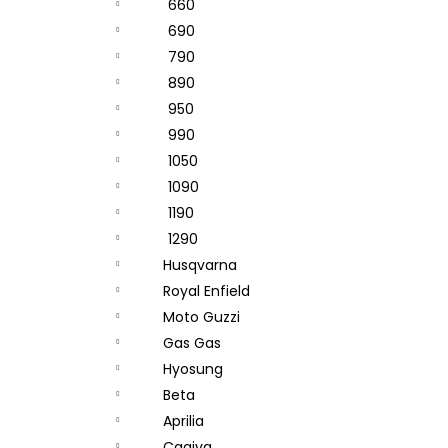
660
690
790
890
950
990
1050
1090
1190
1290
Husqvarna
Royal Enfield
Moto Guzzi
Gas Gas
Hyosung
Beta
Aprilia
Cagiva