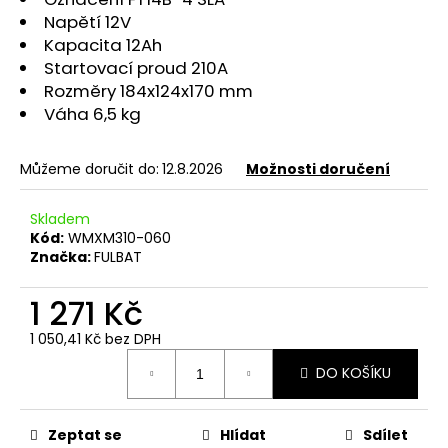
č
Napětí 12V
u
Kapacita 12Ah
j
e
Startovací proud 210A
m
Rozměry 184x124x170 mm
e
Váha 6,5 kg
Můžeme doručit do:
12.8.2026
Možnosti doručení
PITBIKE
BRZDOVÁ
PÁČKA
Skladem
WPB
Kód:
WMXM310-060
RACE
Značka:
FULBAT
320
Kč
1 271 Kč
1 050,41 Kč bez DPH
Měrná
DO KOŠÍKU
cena:
Zeptat se
Hlídat
Sdílet