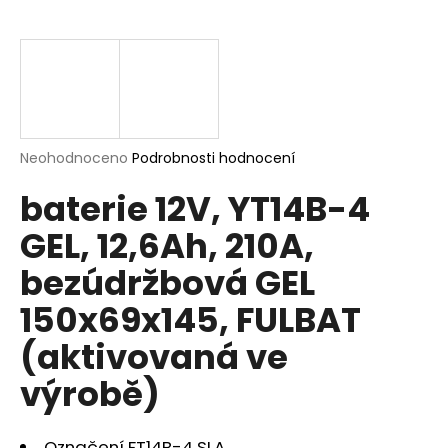
a
j
í
t
?
Průměrné
Neohodnoceno
Podrobnosti hodnocení
hodnocení
baterie 12V, YT14B-4
produktu
je
HLEDAT
GEL, 12,6Ah, 210A,
0,0
z
bezúdržbová GEL
5
hvězdiček.
150x69x145, FULBAT
D
o
(aktivovaná ve
p
výrobě)
o
r
u
Označení FT14B-4 SLA