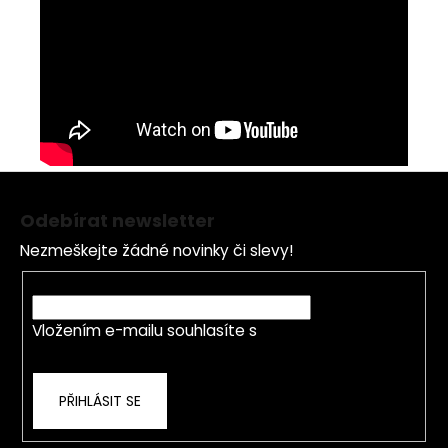
Z
á
Odebírat newsletter
p
Nezmeškejte žádné novinky či slevy!
a
t
E-mail
í
Vložením e-mailu souhlasíte s
podmínkami
ochrany osobních údajů
PŘIHLÁSIT SE