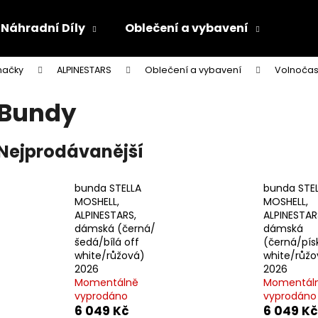
Náhradní Díly
Oblečení a vybavení
Olej
načky
ALPINESTARS
Oblečení a vybavení
Volnočas
Co potřebujete najít?
Bundy
HLEDAT
Nejprodávanější
bunda STELLA
bunda STE
Doporučujeme
MOSHELL,
MOSHELL,
ALPINESTARS,
ALPINESTAR
dámská (černá/
dámská
šedá/bílá off
(černá/pís
white/růžová)
white/růžo
2026
2026
Momentálně
Momentál
vyprodáno
vyprodáno
6 049 Kč
6 049 Kč