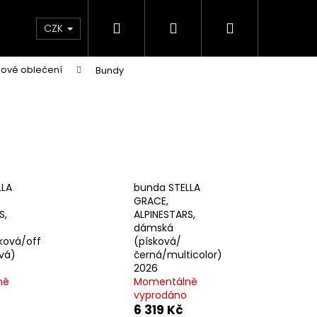
Hledat
Přihlášení
Nákupní
e & Maziva
Příslušenství
Dárkové Poukaz
CZK
ové oblečení
Bundy
košík
LLA
bunda STELLA
GRACE,
S,
ALPINESTARS,
dámská
ková/off
(písková/
vá)
černá/multicolor)
2026
Následující
ně
Momentálně
vyprodáno
6 319 Kč