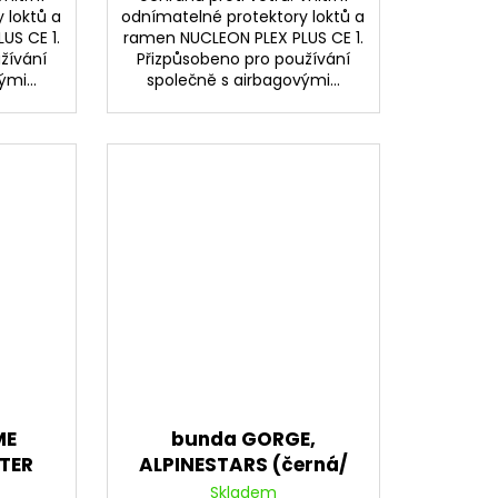
 loktů a
odnímatelné protektory loktů a
US CE 1.
ramen NUCLEON PLEX PLUS CE 1.
žívání
Přizpůsobeno pro používání
mi...
společně s airbagovými...
ME
bunda GORGE,
TER
ALPINESTARS (černá/
,
červená)
Skladem