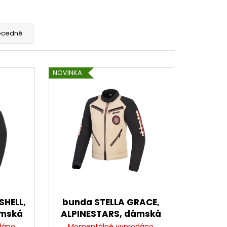
CENÍ MOTORU,
105MM STOMP,
ecedně
NOVINKA
SHELL,
bunda STELLA GRACE,
ámská
ALPINESTARS, dámská
/off
(písková/
dáno
Momentálně vyprodáno