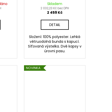
26
WINDBREAKER,
dáno
Skladem
H
ALPINESTARS (modrá/
2 032,23 Kč bez DPH
2 459 Kč
černá)
DETAIL
Složení: 100% polyester. Lehká
větruodolná bunda s kapucí.
Síťovaná výstelka. Dvě kapsy v
úrovni pasu.
NOVINKA