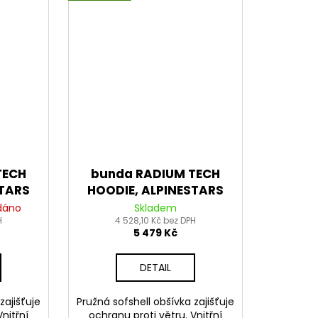
TECH
bunda RADIUM TECH
STARS
HOODIE, ALPINESTARS
odrá)
(černá/červená) 2026
dáno
Skladem
H
4 528,10 Kč bez DPH
5 479 Kč
DETAIL
zajišťuje
Pružná sofshell obšívka zajišťuje
nitřní
ochranu proti větru. Vnitřní