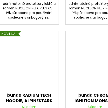
odnímatelné protektory loktů a
odnímatelné protektory
ramen NUCLEON PLEX PLUS CE 1.
ramen NUCLEON PLEX PL
Přizpůsobeno pro používání
Přizpůsobeno pro pou
společně s airbagovými...
společně s airbagový
NOVINKA
bunda RADIUM TECH
bunda CHRO
HOODIE, ALPINESTARS
IGNITION MONS
(písková/hnědá) 2026
FQ20 kolekce
Skladem
Skladem