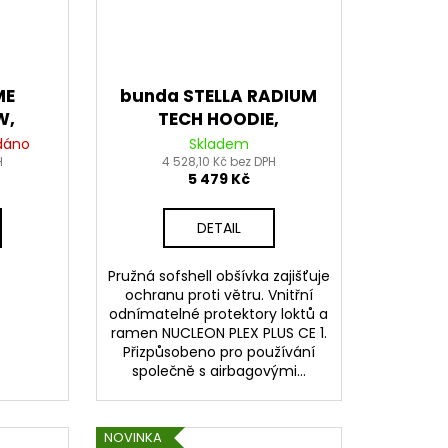
ME
bunda STELLA RADIUM
W,
TECH HOODIE,
S
ALPINESTARS, dámská
dáno
Skladem
ě
H
(tmavě šedá/
4 528,10 Kč bez DPH
5 479 Kč
26
černá/růžová) 2026
DETAIL
Pružná sofshell obšívka zajišťuje
ochranu proti větru. Vnitřní
odnímatelné protektory loktů a
ramen NUCLEON PLEX PLUS CE 1.
Přizpůsobeno pro používání
společně s airbagovými...
NOVINKA