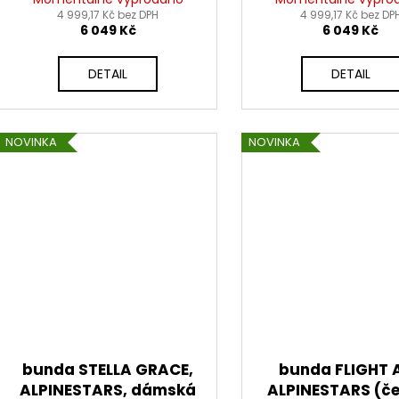
white/růžová) 2026
4 999,17 Kč bez DPH
white/růžová) 
4 999,17 Kč bez DP
6 049 Kč
6 049 Kč
DETAIL
DETAIL
NOVINKA
NOVINKA
bunda STELLA GRACE,
bunda FLIGHT A
ALPINESTARS, dámská
ALPINESTARS (č