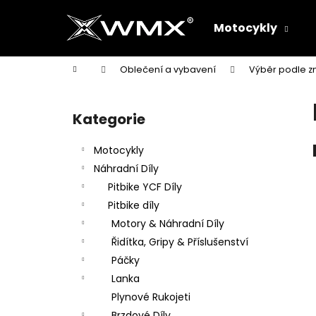
K
Přejít
na
o
Motocykly
obsah
Zpět
Zpět
š
do
do
í
Domů
Oblečení a vybavení
Výběr podle z
k
obchodu
obchodu
P
o
Kategorie
Přeskočit
s
kategorie
t
Motocykly
r
Náhradní Díly
a
Pitbike YCF Díly
n
Pitbike díly
n
Motory & Náhradní Díly
í
Řidítka, Gripy & Příslušenství
p
Páčky
a
Lanka
n
Plynové Rukojeti
e
Brzdové Díly