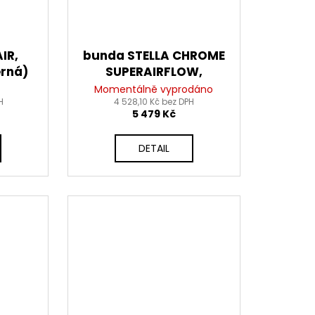
IR,
bunda STELLA CHROME
erná)
SUPERAIRFLOW,
ALPINESTARS, dámská
Momentálně vyprodáno
H
(černá/měděná) 2026
4 528,10 Kč bez DPH
5 479 Kč
DETAIL