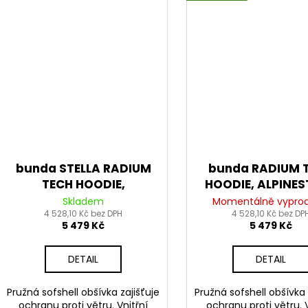
bunda STELLA RADIUM
bunda RADIUM 
TECH HOODIE,
HOODIE, ALPINE
ALPINESTARS, dámská
(tmavě modrá/m
Skladem
Momentálně vypro
(černá) 2026
4 528,10 Kč bez DPH
4 528,10 Kč bez DP
2026
5 479 Kč
5 479 Kč
DETAIL
DETAIL
Pružná sofshell obšívka zajišťuje
Pružná sofshell obšívka 
ochranu proti větru. Vnitřní
ochranu proti větru. V