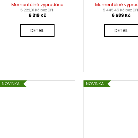
(černá) 2026
červená) 20
Momentálně vyprodáno
Momentálně vypro
5 222,31 Kč bez DPH
5 445,45 Kč bez DP
6 319 Kč
6 589 Kč
DETAIL
DETAIL
NOVINKA
NOVINKA