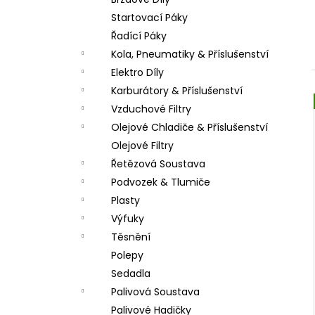
PITBIKE DUŠE PŘEDNÍ 14 PALCŮ
l
Startovací Páky
200 Kč
Řadící Páky
Kola, Pneumatiky & Příslušenství
Elektro Díly
Karburátory & Příslušenství
Vzduchové Filtry
Olejové Chladiče & Příslušenství
Olejové Filtry
Řetězová Soustava
Podvozek & Tlumiče
Plasty
Výfuky
Těsnění
Polepy
Sedadla
Palivová Soustava
Palivové Hadičky