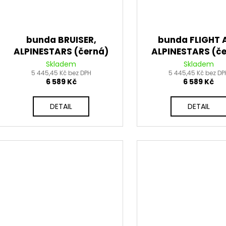
bunda BRUISER,
bunda FLIGHT A
ALPINESTARS (černá)
ALPINESTARS (č
2026
2026
Skladem
Skladem
5 445,45 Kč bez DPH
5 445,45 Kč bez DP
6 589 Kč
6 589 Kč
DETAIL
DETAIL