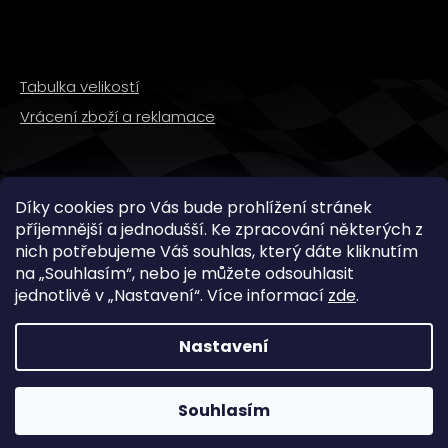
Tabulka velikostí
Vrácení zboží a reklamace
SLEDUJTE NÁS
Díky cookies pro Vás bude prohlížení stránek
příjemnější a jednodušší. Ke zpracování některých z
nich potřebujeme Váš souhlas, který dáte kliknutím
na „
Souhlasím
“, nebo je můžete odsouhlasit
jednotlivě v „
Nastavení
“.
Více informací
zde
.
Nastavení
Copyright 2026
WMX STORE
. Všechna práva
vyhrazena.
Souhlasím