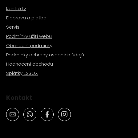
č
u
Kontakty
j
Doprava a platba
e
Servis
m
e
Podmínky užití webu
Obchodní podmínky
PITBIKE
Podmínky ochrany osobních údajů
BRZDOVÁ
PÁČKA
Hodnocení obchodu
WPB
Splátky ESSOX
RACE
320
Kč
Kontakt