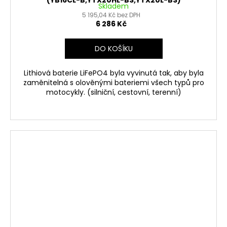
(YB16CL-B,YTX20HL-BS,YTX20L-BS)
Skladem
5 195,04 Kč bez DPH
6 286 Kč
DO KOŠÍKU
Lithiová baterie LiFePO4 byla vyvinutá tak, aby byla
zaměnitelná s olověnými bateriemi všech typů pro
motocykly. (silniční, cestovní, terenní)