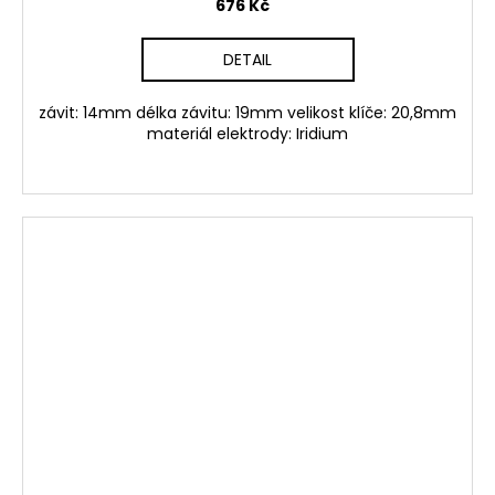
676 Kč
DETAIL
závit: 14mm délka závitu: 19mm velikost klíče: 20,8mm
materiál elektrody: Iridium