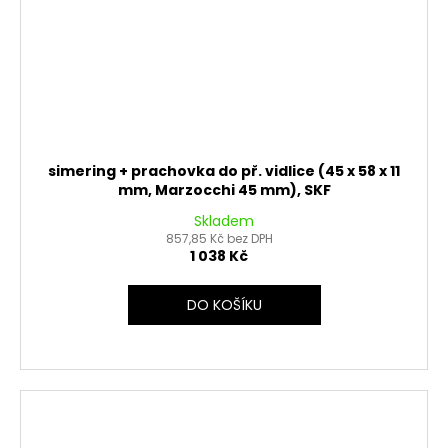
simering + prachovka do př. vidlice (45 x 58 x 11
mm, Marzocchi 45 mm), SKF
Skladem
857,85 Kč bez DPH
1 038 Kč
DO KOŠÍKU