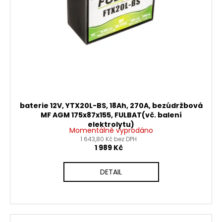
baterie 12V, YTX20L-BS, 18Ah, 270A, bezúdržbová
MF AGM 175x87x155, FULBAT(vč. balení
elektrolytu)
Momentálně vyprodáno
1 643,80 Kč bez DPH
1 989 Kč
DETAIL