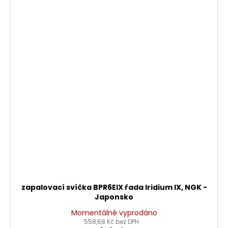
zapalovací svíčka BPR6EIX řada Iridium IX, NGK -
Japonsko
Momentálně vyprodáno
558,68 Kč bez DPH