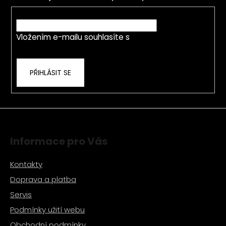
a
c
t
E-mail
í
í
p
Vložením e-mailu souhlasíte s
podmínkami
r
ochrany osobních údajů
v
k
PŘIHLÁSIT SE
y
v
ý
p
i
s
Informace pro Vás
u
Kontakty
Doprava a platba
Servis
Podmínky užití webu
Obchodní podmínky