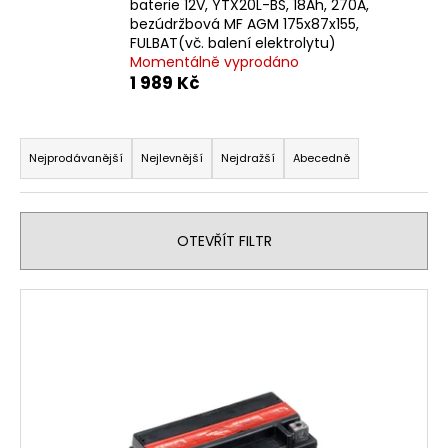
baterie 12V, YTX20L-BS, 18Ah, 270A,
a
bezúdržbová MF AGM 175x87x155,
FULBAT(vč. balení elektrolytu)
j
Momentálně vyprodáno
í
1 989 Kč
t
?
Ř
a
Nejprodávanější
Nejlevnější
Nejdražší
Abecedně
z
e
HLEDAT
n
OTEVŘÍT FILTR
í
p
V
r
D
ý
o
o
p
p
d
i
o
u
s
r
k
p
u
t