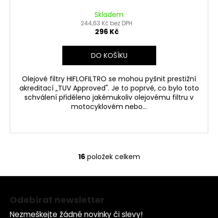
Skladem
244,63 Kč bez DPH
296 Kč
DO KOŠÍKU
Olejové filtry HIFLOFILTRO se mohou pyšnit prestižní
akreditací „TUV Approved". Je to poprvé, co bylo toto
schválení přiděleno jakémukoliv olejovému filtru v
motocyklovém nebo...
16
položek celkem
O
v
Z
l
á
á
Odebírat newsletter
d
p
a
Nezmeškejte žádné novinky či slevy!