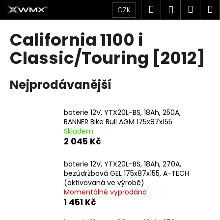
K
Přejít
Hledat
Náku
M
Přihlášen
CZK
na
o
obsah
Zpět
Zpět
košík
š
California 1100 i
í
C
Classic/Touring [2012]
k
o
p
Nejprodávanější
o
t
baterie 12V, YTX20L-BS, 18Ah, 250A,
ř
BANNER Bike Bull AGM 175x87x155
e
Skladem
b
2 045 Kč
u
baterie 12V, YTX20L-BS, 18Ah, 270A,
j
bezúdržbová GEL 175x87x155, A-TECH
e
(aktivovaná ve výrobě)
t
Momentálně vyprodáno
1 451 Kč
e
n