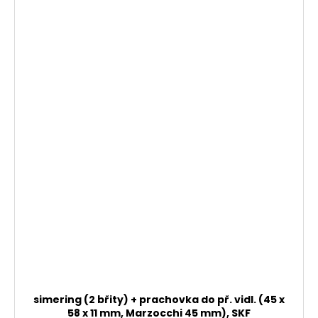
simering (2 břity) + prachovka do př. vidl. (45 x
58 x 11 mm, Marzocchi 45 mm), SKF