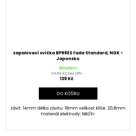
zapalovací svíčka BPR6ES řada Standard, NGK -
Japonsko
Skladem
114,88 Kč bez DPH
139 Kč
DO KOŠÍKU
závit: 14mm délka závitu: 19mm velikost klíče: 20,8mm
materiál elektrody: Nikl/li>