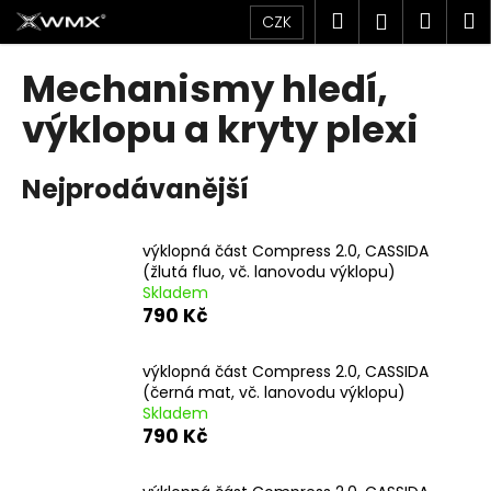
K
Přejít
Hledat
Náku
M
Přihlášen
CZK
na
o
obsah
Zpět
Zpět
košík
š
Mechanismy hledí,
í
C
výklopu a kryty plexi
k
o
p
Nejprodávanější
o
t
výklopná část Compress 2.0, CASSIDA
ř
(žlutá fluo, vč. lanovodu výklopu)
e
Skladem
b
790 Kč
u
j
výklopná část Compress 2.0, CASSIDA
(černá mat, vč. lanovodu výklopu)
e
Skladem
t
790 Kč
e
n