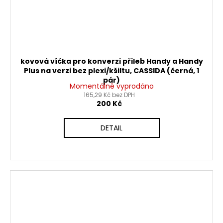
kovová víčka pro konverzi přileb Handy a Handy
Plus na verzi bez plexi/kšiltu, CASSIDA (černá, 1
pár)
Momentálně vyprodáno
165,29 Kč bez DPH
200 Kč
DETAIL