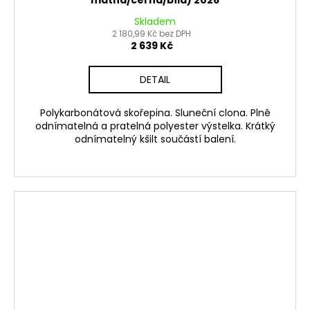
matná/černá/bílá) 2026
Skladem
2 180,99 Kč bez DPH
2 639 Kč
DETAIL
Polykarbonátová skořepina. Sluneční clona. Plně
odnímatelná a pratelná polyester výstelka. Krátký
odnímatelný kšilt součástí balení.