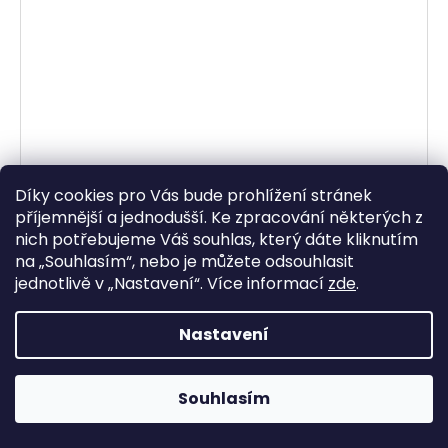
Díky cookies pro Vás bude prohlížení stránek
příjemnější a jednodušší. Ke zpracování některých z
nich potřebujeme Váš souhlas, který dáte kliknutím
přilba Oxygen 2.0 Jawa OHC, CASSIDA (šedá
na „
Souhlasím
“, nebo je můžete odsouhlasit
matná/červená/černá/bílá) 2026
jednotlivě v „
Nastavení
“.
Více informací
zde
.
Skladem
2 180,99 Kč bez DPH
Nastavení
2 639 Kč
DETAIL
Souhlasím
Polykarbonátová skořepina. Sluneční clona. Plně