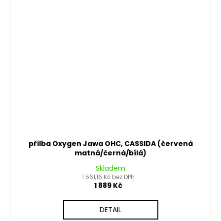
přilba Oxygen Jawa OHC, CASSIDA (červená
matná/černá/bílá)
Skladem
1 561,16 Kč bez DPH
1 889 Kč
DETAIL