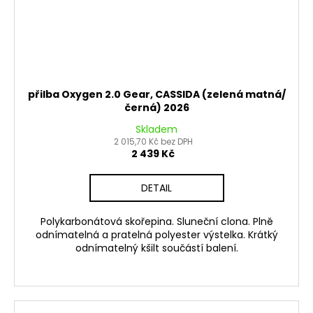
přilba Oxygen 2.0 Gear, CASSIDA (zelená matná/
černá) 2026
Skladem
2 015,70 Kč bez DPH
2 439 Kč
DETAIL
Polykarbonátová skořepina. Sluneční clona. Plně
odnímatelná a pratelná polyester výstelka. Krátký
odnímatelný kšilt součástí balení.