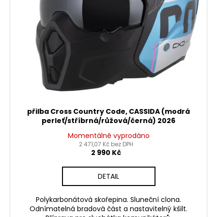
č
d
u
j
u
e
k
m
t
e
ů
PITBIKE
BRZDOVÁ
PÁČKA
WPB
přilba Cross Country Code, CASSIDA (modrá
RACE
perleť/stříbrná/růžová/černá) 2026
320
Momentálně vyprodáno
Kč
2 471,07 Kč bez DPH
2 990 Kč
DETAIL
Polykarbonátová skořepina. Sluneční clona.
Odnímatelná bradová část a nastavitelný kšilt.