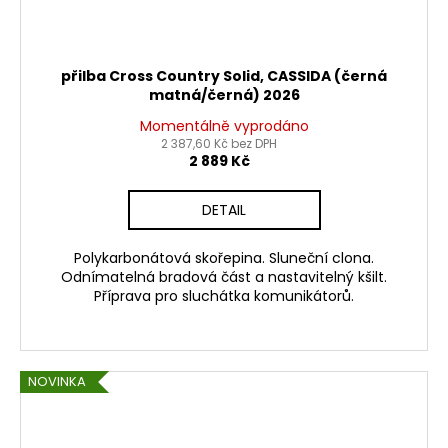
přilba Cross Country Solid, CASSIDA (černá
matná/černá) 2026
Momentálně vyprodáno
2 387,60 Kč bez DPH
2 889 Kč
DETAIL
Polykarbonátová skořepina. Sluneční clona.
Odnímatelná bradová část a nastavitelný kšilt.
Příprava pro sluchátka komunikátorů.
NOVINKA