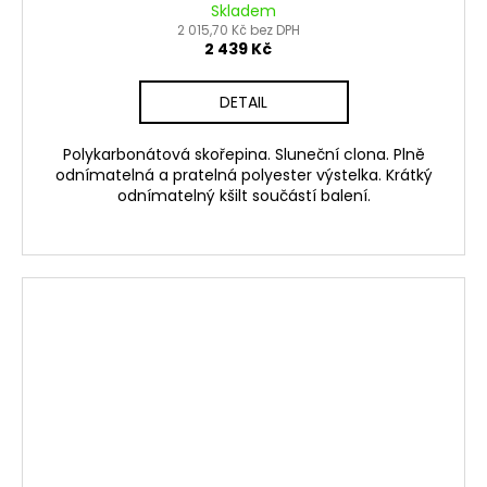
Skladem
2 015,70 Kč bez DPH
2 439 Kč
DETAIL
Polykarbonátová skořepina. Sluneční clona. Plně
odnímatelná a pratelná polyester výstelka. Krátký
odnímatelný kšilt součástí balení.