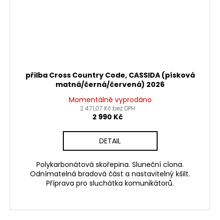
přilba Cross Country Code, CASSIDA (písková
matná/černá/červená) 2026
Momentálně vyprodáno
2 471,07 Kč bez DPH
2 990 Kč
DETAIL
Polykarbonátová skořepina. Sluneční clona.
Odnímatelná bradová část a nastavitelný kšilt.
Příprava pro sluchátka komunikátorů.