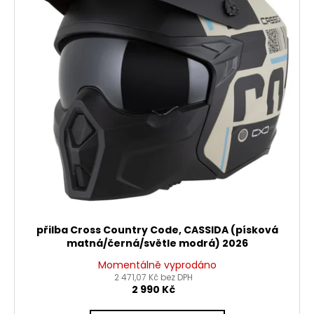
přilba Cross Country Code, CASSIDA (písková
matná/černá/světle modrá) 2026
Momentálně vyprodáno
2 471,07 Kč bez DPH
2 990 Kč