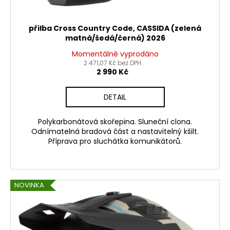
přilba Cross Country Code, CASSIDA (zelená
matná/šedá/černá) 2026
Momentálně vyprodáno
2 471,07 Kč bez DPH
2 990 Kč
DETAIL
Polykarbonátová skořepina. Sluneční clona.
Odnímatelná bradová část a nastavitelný kšilt.
Příprava pro sluchátka komunikátorů.
NOVINKA