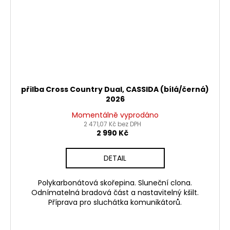
přilba Cross Country Dual, CASSIDA (bílá/černá)
2026
Momentálně vyprodáno
2 471,07 Kč bez DPH
2 990 Kč
DETAIL
Polykarbonátová skořepina. Sluneční clona.
Odnímatelná bradová část a nastavitelný kšilt.
Příprava pro sluchátka komunikátorů.