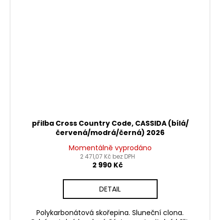
přilba Cross Country Code, CASSIDA (bílá/
červená/modrá/černá) 2026
Momentálně vyprodáno
2 471,07 Kč bez DPH
2 990 Kč
DETAIL
Polykarbonátová skořepina. Sluneční clona.