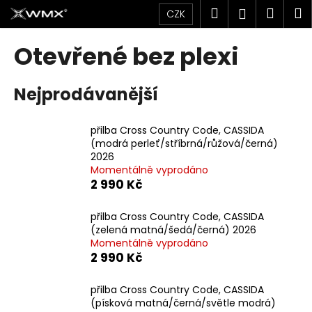
K
Přejít
Hledat
Náku
M
Přihlášen
CZK
na
o
obsah
Zpět
Zpět
košík
š
Otevřené bez plexi
í
C
k
Nejprodávanější
o
p
o
přilba Cross Country Code, CASSIDA
(modrá perleť/stříbrná/růžová/černá)
t
2026
ř
Momentálně vyprodáno
e
2 990 Kč
b
u
přilba Cross Country Code, CASSIDA
(zelená matná/šedá/černá) 2026
j
Momentálně vyprodáno
e
2 990 Kč
t
e
přilba Cross Country Code, CASSIDA
(písková matná/černá/světle modrá)
n