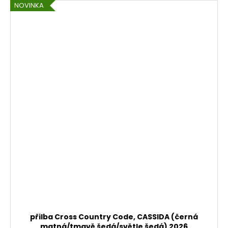
NOVINKA
přilba Cross Country Code, CASSIDA (černá
matná/tmavě šedá/světle šedá) 2026