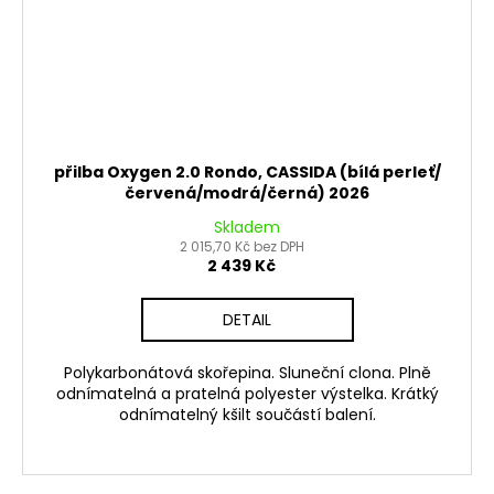
přilba Oxygen 2.0 Rondo, CASSIDA (bílá perleť/
červená/modrá/černá) 2026
Skladem
2 015,70 Kč bez DPH
2 439 Kč
DETAIL
Polykarbonátová skořepina. Sluneční clona. Plně
odnímatelná a pratelná polyester výstelka. Krátký
odnímatelný kšilt součástí balení.