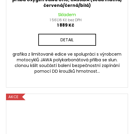
červená/černá/bílá)
Skladem
1 561,16 Kč bez DPH
1 889 Kč
DETAIL
grafika z limitované edice ve spolupráci s výrobcem
motocyklů JAWA polykarbonátová přilba se slun.
clonou kšilt součástí balení bezpečnostní zapínání
pomocí DD kroužků hmotnost...
AKCE