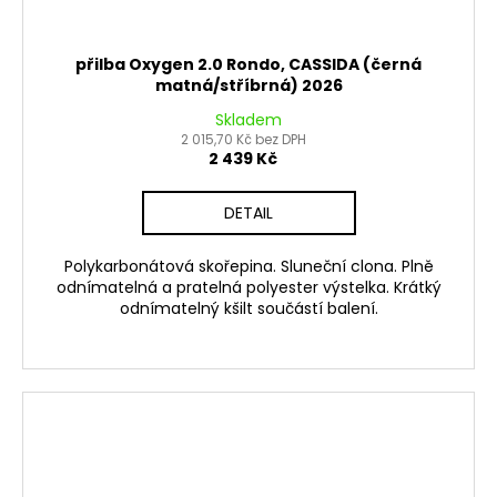
přilba Oxygen 2.0 Rondo, CASSIDA (černá
matná/stříbrná) 2026
Skladem
2 015,70 Kč bez DPH
2 439 Kč
DETAIL
Polykarbonátová skořepina. Sluneční clona. Plně
odnímatelná a pratelná polyester výstelka. Krátký
odnímatelný kšilt součástí balení.