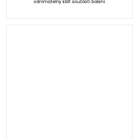
odnímatelný kšilt součástí balení.