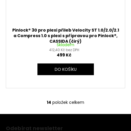
Pinlock® 30 pro plexi přileb Velocity ST 1.0/2.0/2.1
a Compress 1.0 s plexi s přípravou pro Pinlock®,
CASSIDA (čirý)
Skladem
412,40 Kč bez DPH
499 Kč
DO KOŠÍKU
14
položek celkem
O
v
Z
l
á
á
Odebírat newsletter