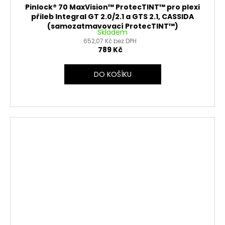
Pinlock® 70 MaxVision™ ProtecTINT™ pro plexi
přileb Integral GT 2.0/2.1 a GTS 2.1, CASSIDA
(samozatmavovací ProtecTINT™)
Skladem
652,07 Kč bez DPH
789 Kč
DO KOŠÍKU