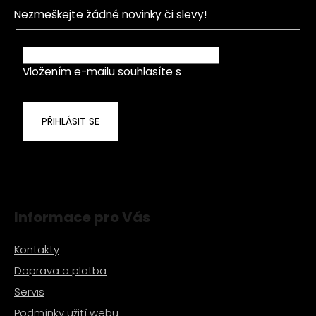
d
p
a
Nezmeškejte žádné novinky či slevy!
a
c
t
E-mail
í
í
p
Vložením e-mailu souhlasíte s
podmínkami
r
ochrany osobních údajů
v
k
PŘIHLÁSIT SE
y
v
ý
p
i
s
Informace pro Vás
u
Kontakty
Doprava a platba
Servis
Podmínky užití webu