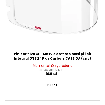
č
d
u
j
u
e
k
m
t
e
ů
PITBIKE
DUŠE
ZADNÍ
14
Pinlock® 120 XLT MaxVision™ pro plexi přileb
PALCŮ
Integral GTS 2.1 Plus Carbon, CASSIDA (čirý)
210
Momentálně vyprodáno
Kč
817,36 Kč bez DPH
989 Kč
DETAIL