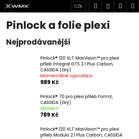
K
Přejít
Hledat
Náku
M
Přihlášen
CZK
na
o
obsah
Zpět
Zpět
košík
š
Pinlock a folie plexi
í
C
k
Nejprodávanější
o
p
o
Pinlock® 120 XLT MaxVision™ pro plexi
přileb Integral GTS 2.1 Plus Carbon,
t
CASSIDA (čirý)
ř
Momentálně vyprodáno
e
989 Kč
b
u
Pinlock® 70 pro plexi přileb FormX,
CASSIDA (čirý)
j
Skladem
e
789 Kč
t
e
Pinlock® 120 XLT MaxVision™ pro plexi
přileb Modulo 2.1 Plus Carbon, CASSIDA
n