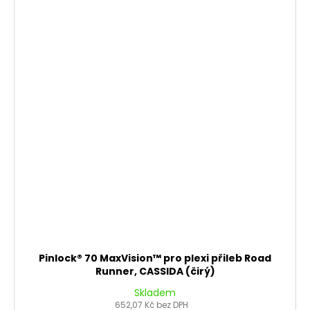
Pinlock® 70 MaxVision™ pro plexi přileb Road
Runner, CASSIDA (čirý)
Skladem
652,07 Kč bez DPH