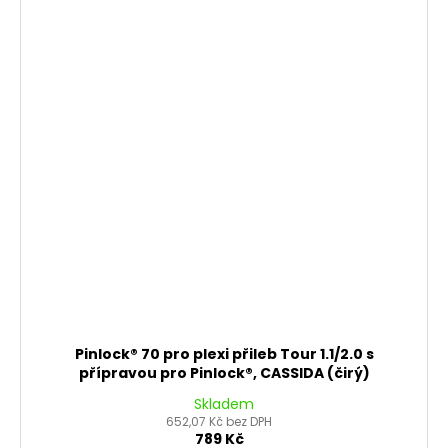
Pinlock® 70 pro plexi přileb Tour 1.1/2.0 s
přípravou pro Pinlock®, CASSIDA (čirý)
Skladem
652,07 Kč bez DPH
789 Kč