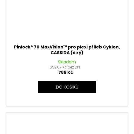
Pinlock® 70 MaxVision™ pro plexi přileb Cyklon,
CASSIDA (čirý)
Skladem
652,07 Kč bez DPH
789 Kč
DO KOŠÍKU