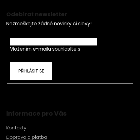
Z
l
á
á
Odebírat newsletter
d
p
a
Nezmeškejte žádné novinky či slevy!
a
c
t
E-mail
í
í
p
Vložením e-mailu souhlasíte s
podmínkami
r
ochrany osobních údajů
v
k
PŘIHLÁSIT SE
y
v
ý
p
i
s
Informace pro Vás
u
Kontakty
Doprava a platba