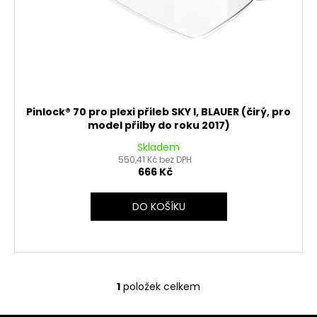
k
č
u
t
j
ů
e
m
e
Pinlock® 70 pro plexi přileb SKY I, BLAUER (čirý, pro
LOŽISKO
model přilby do roku 2017)
KOLA
6202
Skladem
2RS
550,41 Kč bez DPH
STOMP,
666 Kč
DEMONX
,WPB
DO KOŠÍKU
70
Kč
1
položek celkem
O
v