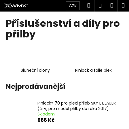
K
Přejít
Hledat
Náku
M
Přihlášen
CZK
na
o
obsah
Zpět
Zpět
košík
š
Příslušenství a díly pro
í
C
přilby
k
o
p
o
t
ř
Sluneční clony
Pinlock a folie plexi
e
b
Nejprodávanější
u
j
Pinlock® 70 pro plexi přileb SKY I, BLAUER
e
(čirý, pro model přilby do roku 2017)
t
Skladem
e
666 Kč
n