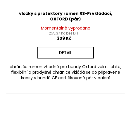
vložky s protektory ramen RS-Pi vkládací,
OXFORD (pár)
Momentálně vyprodáno
255,37 Kč bez DPH
309 Kč
DETAIL
chrániče ramen vhodné pro bundy Oxford velmi lehké,
flexibilní a prodyšné chrániče vkládá se do připravené
kapsy v bundě CE certifikované pár v balení