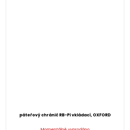
páteřový chránič RB-Pi vkládací, OXFORD
Momentálně vyprodáno