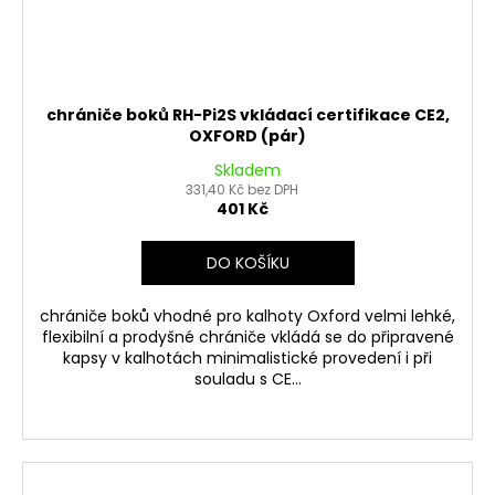
chrániče boků RH-Pi2S vkládací certifikace CE2,
OXFORD (pár)
Skladem
331,40 Kč bez DPH
401 Kč
DO KOŠÍKU
chrániče boků vhodné pro kalhoty Oxford velmi lehké,
flexibilní a prodyšné chrániče vkládá se do připravené
kapsy v kalhotách minimalistické provedení i při
souladu s CE...