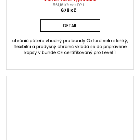
561,16 Kč bez DPH
679 Kč
DETAIL
chránič páteře vhodný pro bundy Oxford velmi lehký,
flexibilní a prodyšný chránič vkládá se do připravené
kapsy v bundě CE certifikovaný pro Level 1