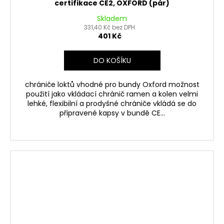
certifikace CE2, OXFORD (pár)
Skladem
331,40 Kč bez DPH
401 Kč
DO KOŠÍKU
chrániče loktů vhodné pro bundy Oxford možnost
použití jako vkládací chránič ramen a kolen velmi
lehké, flexibilní a prodyšné chrániče vkládá se do
připravené kapsy v bundě CE...