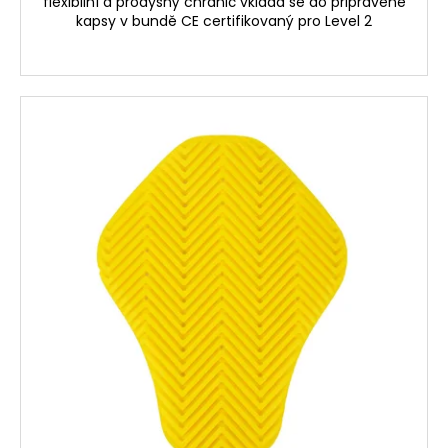
flexibilní a prodyšný chránič vkládá se do připravené
kapsy v bundě CE certifikovaný pro Level 2