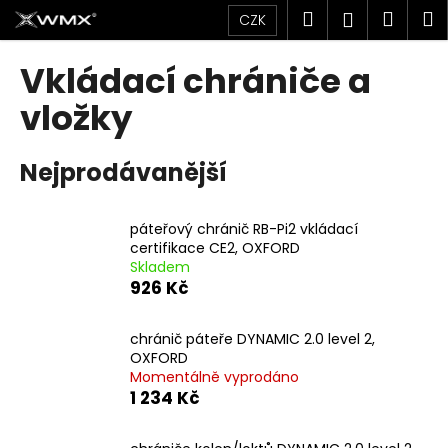
K
Přejít
Hledat
Náku
M
Přihlášen
CZK
na
o
obsah
Zpět
Zpět
košík
š
Vkládací chrániče a
í
C
vložky
k
o
p
Nejprodávanější
o
t
páteřový chránič RB-Pi2 vkládací
ř
certifikace CE2, OXFORD
e
Skladem
b
926 Kč
u
j
chránič páteře DYNAMIC 2.0 level 2,
OXFORD
e
Momentálně vyprodáno
t
1 234 Kč
e
n