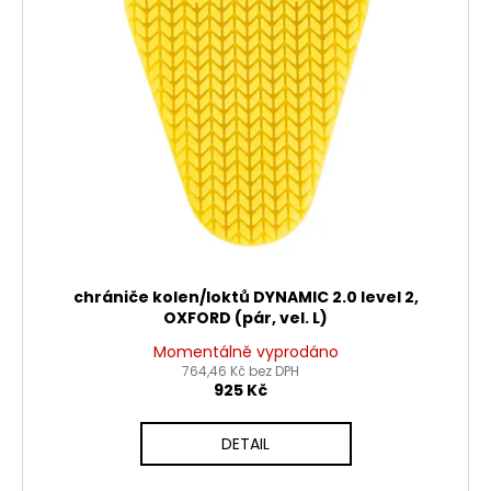
chrániče kolen/loktů DYNAMIC 2.0 level 2,
OXFORD (pár, vel. L)
Momentálně vyprodáno
764,46 Kč bez DPH
925 Kč
DETAIL