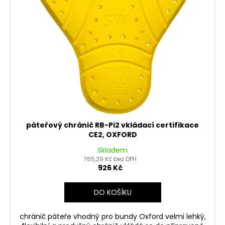
č
ů
o
u
d
j
u
e
m
k
e
t
ů
MATICE
KRKU
ŘÍZENÍ
VRCHNÍ
M22X1
páteřový chránič RB-Pi2 vkládací certifikace
PITBIKE
CE2, OXFORD
YCF
162
Skladem
Kč
765,29 Kč bez DPH
926 Kč
DO KOŠÍKU
chránič páteře vhodný pro bundy Oxford velmi lehký,