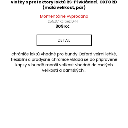
vložky s protektory loktů RS-Pi vkládací, OXFORD
(malá velikost, pár)
Momentálně vyprodáno
255,37 Kč bez DPH
309 Kč
DETAIL
chrániče loktů vhodné pro bundy Oxford velmi lehké,
flexibilní a prodyšné chrániče vkládá se do připravené
kapsy v bundě menší velikost vhodná do malých
velikostí a dámských...