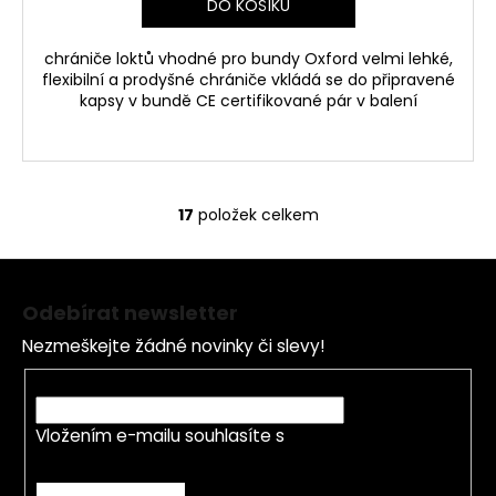
DO KOŠÍKU
chrániče loktů vhodné pro bundy Oxford velmi lehké,
flexibilní a prodyšné chrániče vkládá se do připravené
kapsy v bundě CE certifikované pár v balení
17
položek celkem
O
v
Z
l
á
á
Odebírat newsletter
d
p
a
Nezmeškejte žádné novinky či slevy!
a
c
t
E-mail
í
í
p
Vložením e-mailu souhlasíte s
podmínkami
r
ochrany osobních údajů
v
k