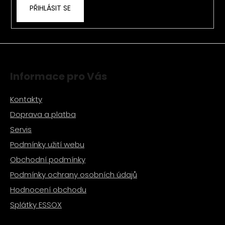
PŘIHLÁSIT SE
y
v
ý
p
i
s
Informace pro Vás
u
Kontakty
Doprava a platba
Servis
Podmínky užití webu
Obchodní podmínky
Podmínky ochrany osobních údajů
Hodnocení obchodu
Splátky ESSOX