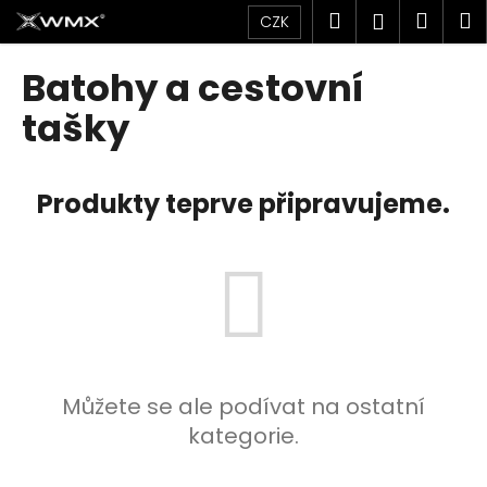
K
Přejít
Hledat
Náku
M
Přihlášen
CZK
na
o
obsah
Zpět
Zpět
košík
š
Batohy a cestovní
í
C
tašky
k
o
p
Produkty teprve připravujeme.
o
t
ř
e
b
u
j
e
Můžete se ale podívat na ostatní
t
kategorie.
e
n