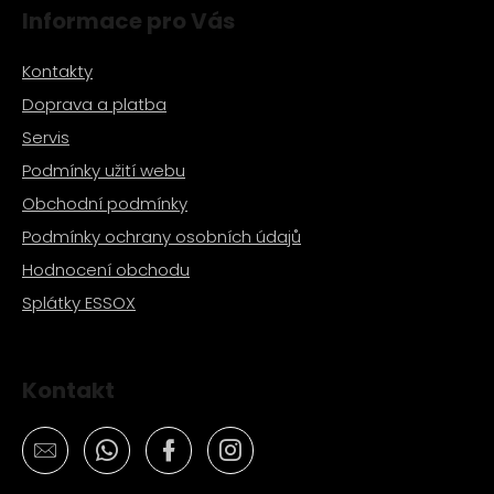
č
Informace pro Vás
u
j
Kontakty
e
m
Doprava a platba
e
Servis
Podmínky užití webu
PITBIKE
Obchodní podmínky
GUMOVÁ
VLOŽKA
Podmínky ochrany osobních údajů
NA
RÁFEK
Hodnocení obchodu
12
PALCŮ
Splátky ESSOX
40
Kč
Kontakt