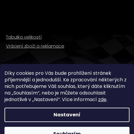
Tabulka velikostí
Vrácení zboží a reklamace
SLEDUJTE NÁS
Díky cookies pro Vás bude prohlížení stránek
příjemnější a jednodušší. Ke zpracování některých z
nich potřebujeme Váš souhlas, který dáte kliknutím
na „
Souhlasím
“, nebo je můžete odsouhlasit
jednotlivě v „
Nastavení
“.
Více informací
zde
.
Nastavení
Copyright 2026
WMX STORE
. Všechna práva
vyhrazena.
Souhlasím