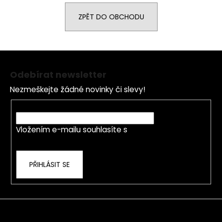
a
ZPĚT DO OBCHODU
j
í
t
Z
?
á
Odebírat newsletter
p
Nezmeškejte žádné novinky či slevy!
a
t
E-mail
HLEDAT
í
Vložením e-mailu souhlasíte s
podmínkami
ochrany osobních údajů
D
PŘIHLÁSIT SE
o
p
o
r
u