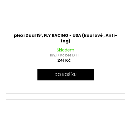
plexi Dual 19', FLY RACING - USA (kouřové , Anti-
fog)
Skladem
199,17 Kč bez DPH
241 Kč
DO KOŠÍKU