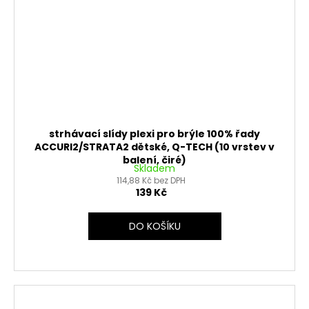
strhávací slídy plexi pro brýle 100% řady
ACCURI2/STRATA2 dětské, Q-TECH (10 vrstev v
balení, čiré)
Skladem
114,88 Kč bez DPH
139 Kč
DO KOŠÍKU