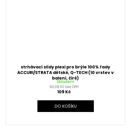
strhávací slídy plexi pro brýle 100% řady
ACCURI/STRATA dětské, Q-TECH (10 vrstev v
balení, čiré)
Skladem
90,08 Kč bez DPH
109 Kč
DO KOŠÍKU