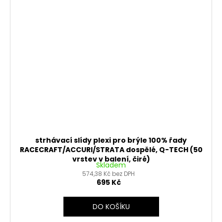
strhávací slídy plexi pro brýle 100% řady
RACECRAFT/ACCURI/STRATA dospělé, Q-TECH (50
vrstev v balení, čiré)
Skladem
574,38 Kč bez DPH
695 Kč
DO KOŠÍKU