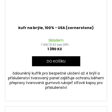
ů
kufr na brýle, 100% - USA (cornerstone)
Skladem
1 148,76 Kč bez DPH
1 390 Kč
DO KOŠÍKU
čalouněný kufřík pro bezpečné uložení až 4 brýlí a
příslušenství tvarovaný panel zajišťuje ochranu během
přepravy tvarovaná gumová rukojeť síťové kapsy pro
příslušenství