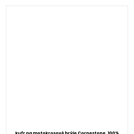
kufr na motokrosové brýle Cornestone, 100%