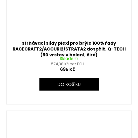
strhávací slídy plexi pro brýle 100% řady
RACECRAFT2/ACCURI2/STRATA2 dospělé, Q-TECH
(50 vrstev v balení, čiré)
Skladem
574,38 Kč bez DPH
695 Kč
DO KOŠÍKU