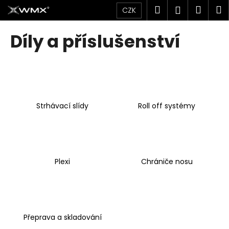
K
Přejít
Hledat
Náku
M
Přihlášen
CZK
na
o
obsah
Zpět
Zpět
košík
š
Díly a příslušenství
í
C
k
o
p
o
Strhávací slídy
Roll off systémy
t
ř
e
b
u
Plexi
Chrániče nosu
j
e
t
e
Přeprava a skladování
n