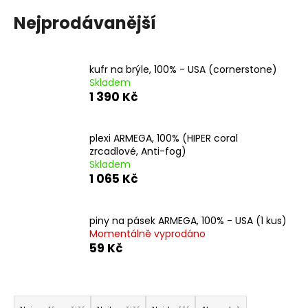
a
Nejprodávanější
j
í
t
kufr na brýle, 100% - USA (cornerstone)
Skladem
?
1 390 Kč
plexi ARMEGA, 100% (HIPER coral
zrcadlové, Anti-fog)
HLEDAT
Skladem
1 065 Kč
D
piny na pásek ARMEGA, 100% - USA (1 kus)
o
Momentálně vyprodáno
59 Kč
p
o
r
Ř
u