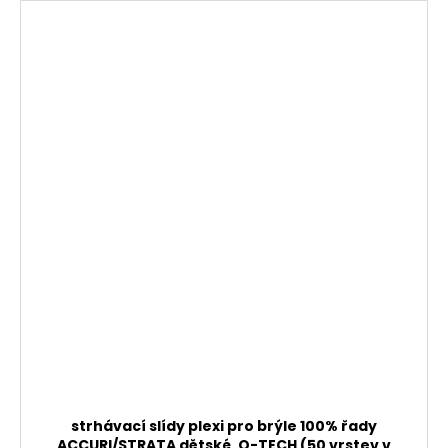
strhávací slídy plexi pro brýle 100% řady
ACCURI/STRATA dětské, Q-TECH (50 vrstev v