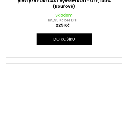
plexi pro FORECAST systém ROLL- OFF, 100%
(kouřové)
Skladem
185,95 Kč bez DPH
225 Kč
DO KOŠÍKU