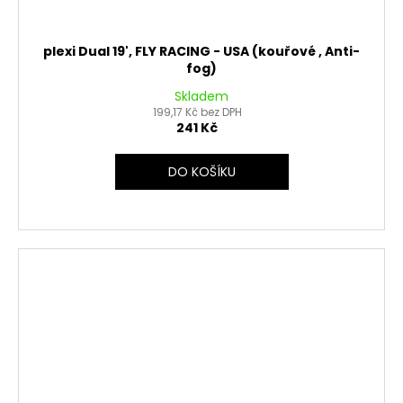
plexi Dual 19', FLY RACING - USA (kouřové , Anti-
fog)
Skladem
199,17 Kč bez DPH
241 Kč
DO KOŠÍKU