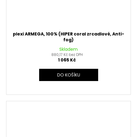
č
d
u
u
j
k
e
t
m
ů
e
plexi ARMEGA, 100% (HIPER coral zrcadlové, Anti-
fog)
Skladem
MATICE
880,17 Kč bez DPH
KRKU
1 065 Kč
ŘÍZENÍ
VRCHNÍ
M22X1
DO KOŠÍKU
PITBIKE
YCF
162
Kč