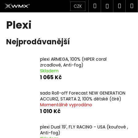
K
Přejít
Hledat
Náku
M
Přihlášen
CZK
na
o
obsah
Zpět
Zpět
košík
š
Plexi
í
C
k
Nejprodávanější
o
p
o
plexi ARMEGA, 100% (HIPER coral
t
zrcadlové, Anti-fog)
Skladem
ř
1 065 Kč
e
b
sada Roll-off Forecast NEW GENERATION
u
ACCURI2, STARTA 2, 100% dětské (čiré)
j
Momentálně vyprodáno
1 010 Kč
e
t
plexi Dual 19', FLY RACING - USA (kouřové ,
e
Anti-fog)
n