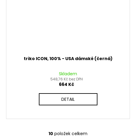
triko ICON, 100% - USA dámské (černá)
Skladem
548,76 Kč bez DPH
664 Kč
DETAIL
10
položek celkem