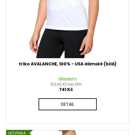
č
d
u
u
j
k
e
t
m
ů
e
OPRAVNÁ
SADA
BRZDOVÉHO
triko AVALANCHE, 100% - USA dámské (bílá)
TŘMENU
PITBIKE
YCF
Skladem
612,40 Kč bez DPH
135
741 Kč
Kč
DETAIL
NOVINKA