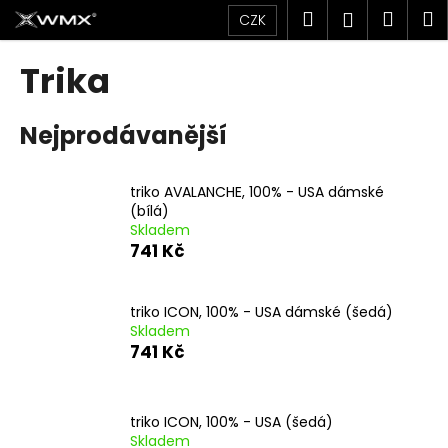
K
Přejít
Hledat
Náku
M
Přihlášen
CZK
na
o
obsah
Zpět
Zpět
košík
š
Trika
í
C
k
Nejprodávanější
o
p
o
triko AVALANCHE, 100% - USA dámské
t
(bílá)
Skladem
ř
741 Kč
e
b
u
triko ICON, 100% - USA dámské (šedá)
Skladem
j
741 Kč
e
t
e
triko ICON, 100% - USA (šedá)
n
Skladem