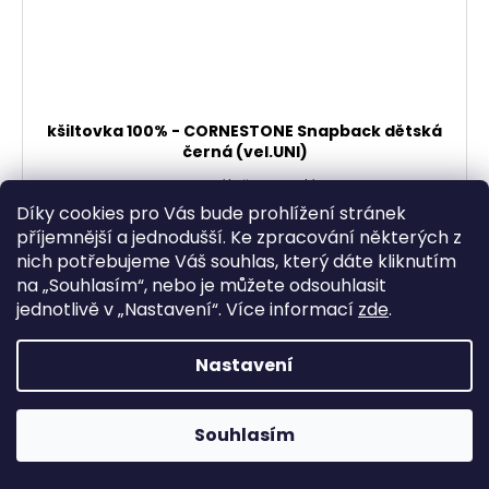
kšiltovka 100% - CORNESTONE Snapback dětská
černá (vel.UNI)
Momentálně vyprodáno
404,13 Kč bez DPH
Díky cookies pro Vás bude prohlížení stránek
489 Kč
příjemnější a jednodušší. Ke zpracování některých z
nich potřebujeme Váš souhlas, který dáte kliknutím
DETAIL
na „
Souhlasím
“, nebo je můžete odsouhlasit
jednotlivě v „
Nastavení
“.
Více informací
zde
.
Nastavení
Souhlasím