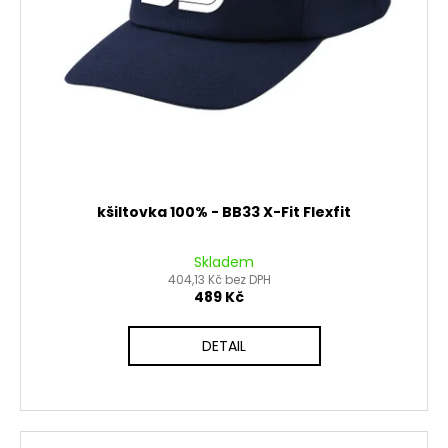
č
d
u
u
j
k
e
t
m
ů
e
PITBIKE
DUŠE
PŘEDNÍ
kšiltovka 100% - BB33 X-Fit Flexfit
14
PALCŮ
Skladem
200
404,13 Kč bez DPH
Kč
489 Kč
DETAIL