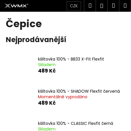
K
Přejít
Hledat
Náku
M
Přihlášen
CZK
na
o
obsah
Zpět
Zpět
košík
š
Čepice
í
C
k
Nejprodávanější
o
p
o
kšiltovka 100% - BB33 X-Fit Flexfit
t
Skladem
ř
489 Kč
e
b
u
kšiltovka 100% - SHADOW Flexfit červená
Momentálně vyprodáno
j
489 Kč
e
t
e
kšiltovka 100% - CLASSIC Flexfit černá
n
Skladem