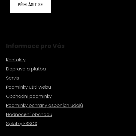
PŘIHLÁSIT SE
y
v
ý
p
i
s
Informace pro Vás
u
Kontakty
Doprava a platba
Servis
Podmínky užití webu
Obchodní podmínky
Podmínky ochrany osobních údajů
Hodnocení obchodu
Splátky ESSOX