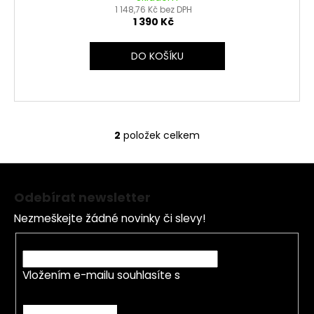
1 148,76 Kč bez DPH
1 390 Kč
DO KOŠÍKU
2
položek celkem
O
v
Z
l
á
á
Odebírat newsletter
d
p
a
Nezmeškejte žádné novinky či slevy!
a
c
t
E-mail
í
í
p
Vložením e-mailu souhlasíte s
podmínkami
r
ochrany osobních údajů
v
k