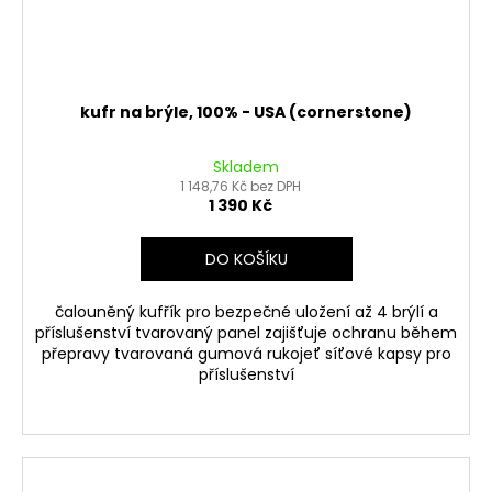
č
u
j
e
m
kufr na brýle, 100% - USA (cornerstone)
e
Skladem
OPRAVNÁ
1 148,76 Kč bez DPH
SADA
1 390 Kč
BRZDOVÉHO
TŘMENU
DO KOŠÍKU
PITBIKE
YCF
135
čalouněný kufřík pro bezpečné uložení až 4 brýlí a
Kč
příslušenství tvarovaný panel zajišťuje ochranu během
přepravy tvarovaná gumová rukojeť síťové kapsy pro
příslušenství