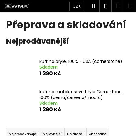
K
Přejít
Hledat
Náku
M
Přihlášen
CZK
na
o
obsah
Zpět
Zpět
košík
š
Přeprava a skladování
í
C
k
Nejprodávanější
o
p
o
kufr na brýle, 100% - USA (cornerstone)
t
Skladem
ř
1 390 Kč
e
b
kufr na motokrosové brýle Cornestone,
u
100% (černá/červená/modrá)
j
Skladem
1 390 Kč
e
t
Ř
e
a
n
Nejprodávanější
Nejlevnější
Nejdražší
Abecedně