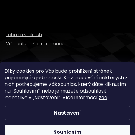
Tabulka velikostí
Vrácení zboží a reklamace
SLEDUJTE NÁS
Díky cookies pro Vás bude prohlížení stránek
příjemnější a jednodušší. Ke zpracování některých z
nich potřebujeme Váš souhlas, který dáte kliknutím
na „
Souhlasím
“, nebo je můžete odsouhlasit
jednotlivě v „
Nastavení
“.
Více informací
zde
.
Nastavení
Copyright 2026
WMX STORE
. Všechna práva
vyhrazena.
Souhlasím