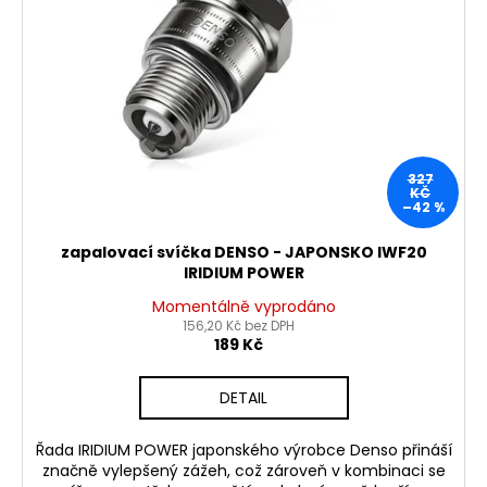
327
KČ
–42 %
zapalovací svíčka DENSO - JAPONSKO IWF20
IRIDIUM POWER
Momentálně vyprodáno
156,20 Kč bez DPH
189 Kč
DETAIL
Řada IRIDIUM POWER japonského výrobce Denso přináší
značně vylepšený zážeh, což zároveň v kombinaci se