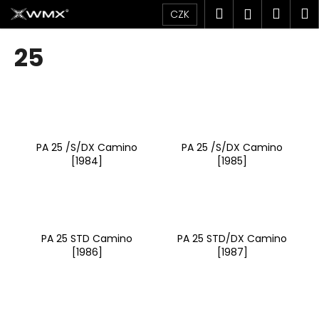
K
Přejít
Hledat
Náku
M
Přihlášen
CZK
na
o
obsah
Zpět
Zpět
košík
š
25
í
C
k
o
p
o
PA 25 /S/DX Camino
PA 25 /S/DX Camino
t
[1984]
[1985]
ř
e
b
u
PA 25 STD Camino
PA 25 STD/DX Camino
j
[1986]
[1987]
e
t
e
n