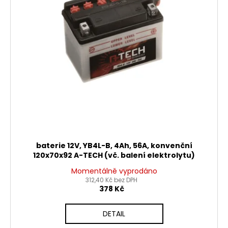
p
t
r
ů
o
d
u
k
t
ů
baterie 12V, YB4L-B, 4Ah, 56A, konvenční
120x70x92 A-TECH (vč. balení elektrolytu)
Momentálně vyprodáno
312,40 Kč bez DPH
378 Kč
DETAIL