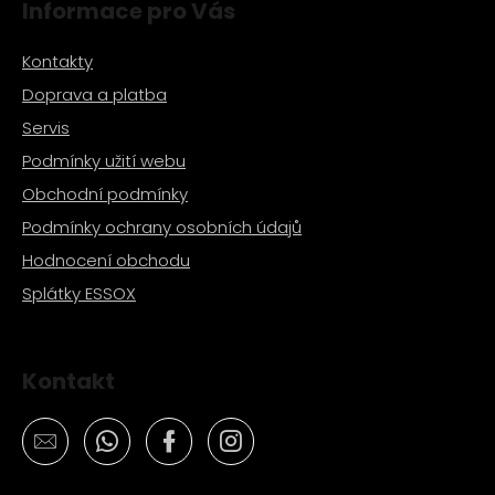
Informace pro Vás
u
Kontakty
Doprava a platba
Servis
Podmínky užití webu
Obchodní podmínky
Podmínky ochrany osobních údajů
Hodnocení obchodu
Splátky ESSOX
Kontakt