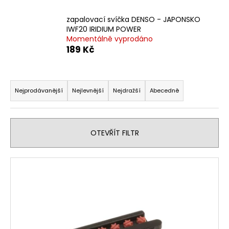
č
u
zapalovací svíčka DENSO - JAPONSKO
j
IWF20 IRIDIUM POWER
e
Momentálně vyprodáno
m
189 Kč
e
Ř
OPRAVNÁ
a
Nejprodávanější
Nejlevnější
Nejdražší
Abecedně
SADA
z
BRZDOVÉHO
TŘMENU
e
PITBIKE
n
YCF
OTEVŘÍT FILTR
í
135
Kč
p
V
r
ý
o
p
d
i
u
s
k