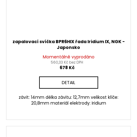
zapalovací svíčka BPR6HIX řada Iridium IX, NGK -
Japonsko
Momentálně vyprodáno
560,33 Kč bez DPH
678 Kč
DETAIL
závit: 14mm délka závitu: 12,7mm velikost klíče:
20,8mm materiál elektrody: Iridium