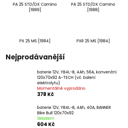
PA 25 STD/DX Camino
PA 25 STD/DX Camino
a
[1989]
[1988]
j
í
t
?
PX 25 MS [1984]
PXR 25 MS [1984]
Nejprodávanější
HLEDAT
baterie 12V, YB4L-B, 4Ah, 56A, konvenční
120x70x92 A-TECH (vč. balení
elektrolytu)
Momentálně vyprodáno
D
378 Kč
o
p
baterie 12V, YB4L-B, 4Ah, 40A, BANNER
o
Bike Bull 120x70x92
r
Skladem
u
604 Kč