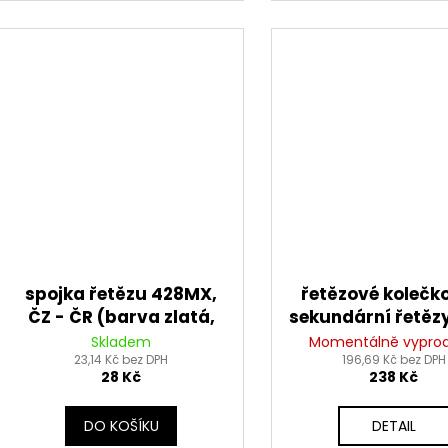
spojka řetězu 428MX,
řetězové kolečk
ČZ - ČR (barva zlatá,
sekundární řetěz
rozpojovací, typ CLIP)
428, SUNSTAR (14
Skladem
Momentálně vypro
23,14 Kč bez DPH
196,69 Kč bez DPH
28 Kč
238 Kč
DO KOŠÍKU
DETAIL