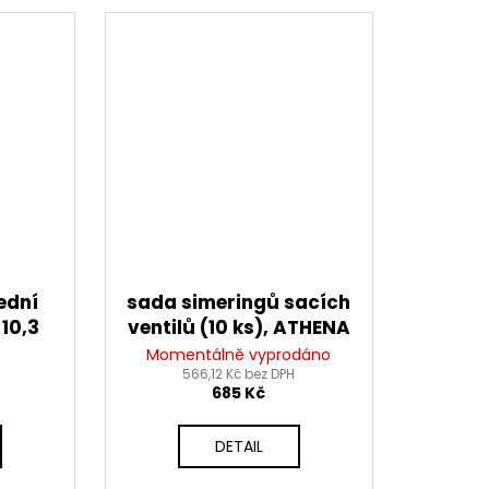
ední
sada simeringů sacích
 10,3
ventilů (10 ks), ATHENA
sada
Momentálně vyprodáno
um.)
566,12 Kč bez DPH
685 Kč
DETAIL