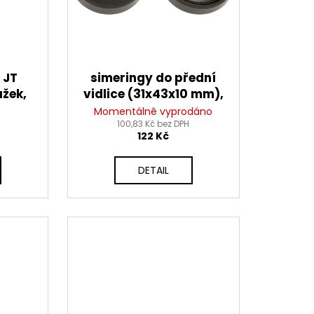
 JT
simeringy do přední
žek,
vidlice (31x43x10 mm),
článků
Tourmax
Momentálně vyprodáno
pojky)
100,83 Kč bez DPH
122 Kč
DETAIL