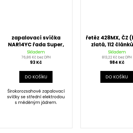
zapalovací svíčka
řetěz 428MX, ČZ 
NAR14YC řada Super,
zlatá, 112 článků
BRISK - Česká
rozpojovací sp
Skladem
Skladem
76,86 Kč bez DPH
Republika
813,22 Kč bez DPH
CLIP)
93 Kč
984 Kč
DO KOŠÍKU
DO KOŠÍKU
Širokorozsahové zapalovací
svíčky se střední elektrodou
s měděným jádrem.