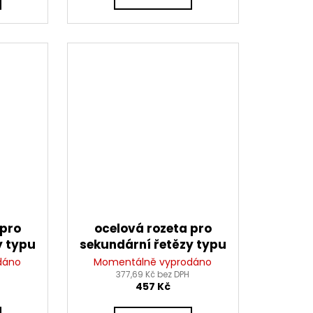
 pro
ocelová rozeta pro
y typu
sekundární řetězy typu
 (50
428, JT - Anglie (49
dáno
Momentálně vyprodáno
377,69 Kč bez DPH
zubů)
457 Kč