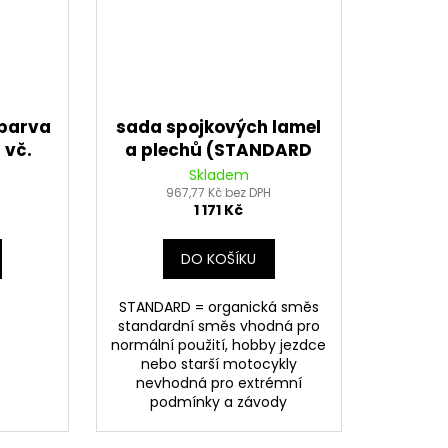
(barva
sada spojkových lamel
 vč.
a plechů (STANDARD
ojky
směs) NEWFREN (5+4
Skladem
967,77 Kč bez DPH
ks)
1 171 Kč
DO KOŠÍKU
STANDARD = organická směs
standardní směs vhodná pro
normální použití, hobby jezdce
nebo starší motocykly
nevhodná pro extrémní
podmínky a závody