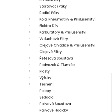
PITBIKE DUŠE PŘEDNÍ 14 PALCŮ
l
Startovací Páky
200 Kč
Řadící Páky
Kola, Pneumatiky & Příslušenství
Elektro Díly
Karburátory & Příslušenství
Vzduchové Filtry
Olejové Chladiče & Příslušenství
Olejové Filtry
Řetězová Soustava
Podvozek & Tlumiče
Plasty
Výfuky
Těsnění
Polepy
Sedadla
Palivová Soustava
Palivové Hadičky