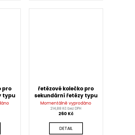
o pro
řetězové kolečko pro
y typu
sekundární řetězy typu
 zubů)
428, SUNSTAR (16 zubů)
dáno
Momentálně vyprodáno
214,88 Kč bez DPH
260 Kč
DETAIL