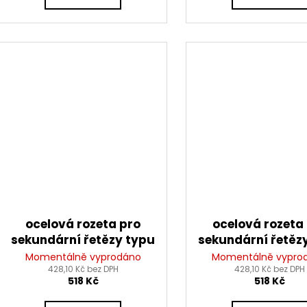
ocelová rozeta pro
ocelová rozeta
sekundární řetězy typu
sekundární řetěz
428, JT - Anglie (51
428, JT - Anglie
Momentálně vyprodáno
Momentálně vypro
428,10 Kč bez DPH
zubů)
428,10 Kč bez DPH
zubů)
518 Kč
518 Kč