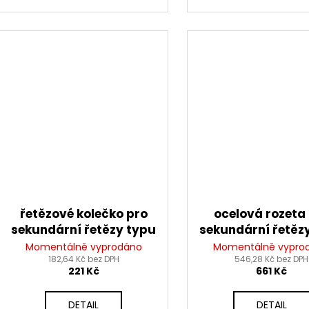
řetězové kolečko pro
ocelová rozeta
sekundární řetězy typu
sekundární řetěz
428, SUNSTAR (13 zubů)
428, JT - Anglie
Momentálně vyprodáno
Momentálně vypro
182,64 Kč bez DPH
546,28 Kč bez DPH
zubů)
221 Kč
661 Kč
DETAIL
DETAIL