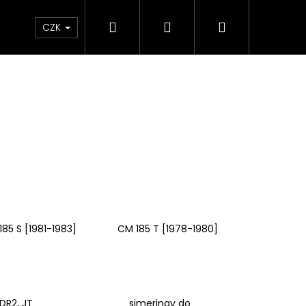
Hledat
Přihlášení
Nákupní
e & Maziva
Příslušenství
Dárkové Poukaz
CZK
košík
185 S [1981-1983]
CM 185 T [1978-1980]
Následující
DR2, JT
simeringy do