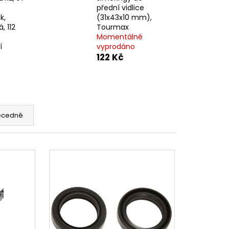
CENÍ MOTORU,
přední vidlice
105MM STOMP,
k,
(31x43x10 mm),
, 112
Tourmax
Momentálně
í
vyprodáno
122 Kč
ecedně