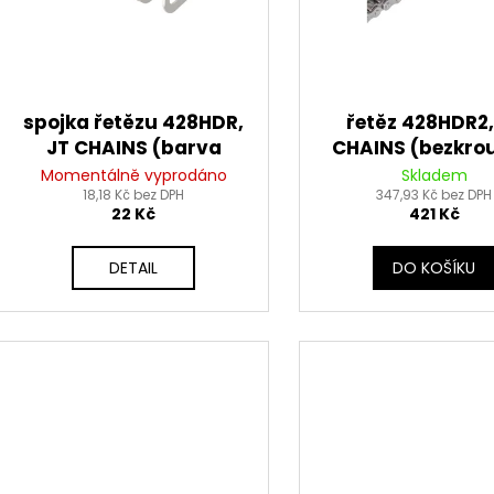
u
o
k
d
t
u
ů
k
spojka řetězu 428HDR,
řetěz 428HDR2,
t
JT CHAINS (barva
CHAINS (bezkrou
ů
stříbrno-černá,
barva černá, 112 
Momentálně vyprodáno
Skladem
rozpojovací, typ
18,18 Kč bez DPH
vč. rozpojovací s
347,93 Kč bez DPH
22 Kč
421 Kč
SPRING)
DETAIL
DO KOŠÍKU