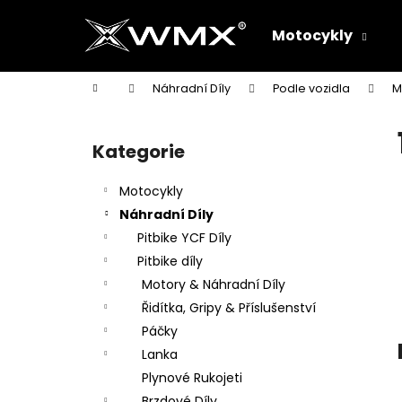
K
Přejít
na
o
Motocykly
obsah
Zpět
Zpět
š
do
do
í
Domů
Náhradní Díly
Podle vozidla
M
k
obchodu
obchodu
P
o
Kategorie
Přeskočit
s
kategorie
t
Motocykly
r
Náhradní Díly
a
Pitbike YCF Díly
n
Pitbike díly
n
Motory & Náhradní Díly
í
Řidítka, Gripy & Příslušenství
p
Páčky
a
Lanka
n
Plynové Rukojeti
e
Brzdové Díly