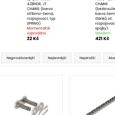
PITBIKE SPOJKOVÉ LANKO 94CM, VÝSUV
ŠROUBY K UCHY
428HDR, JT
CHAINS
6CM STOMP, DEMONX ,WPB
M8X115MM, M8X
CHAINS (barva
(bezkrouže
DEMONX, WPB
180 Kč
stříbrno-černá,
barva černá
120 Kč
rozpojovací, typ
článků vč.
SPRING)
rozpojovac
Momentálně
spojky)
vyprodáno
Skladem
22 Kč
421 Kč
Ř
a
Nejprodávanější
Nejlevnější
Nejdražší
Ab
z
e
V
n
ý
í
p
p
i
r
s
o
p
d
r