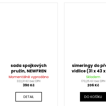
sada spojkových
simeringy do př
pružin, NEWFREN
vidlice (31 x 43 x
mm), ATHENA (
Momentálně vyprodáno
Skladem
322,31 Kč bez DPH
pro repasi 2 tl
170,25 Kč bez DPH
390 Kč
206 Kč
DETAIL
DO KOŠÍKU