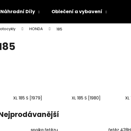
Náhradní Díly
Oblečení a vybavení
Olej
otocykly
HONDA
185
Co potřebujete najít?
185
HLEDAT
Doporučujeme
XL 185 S [1979]
XL 185 S [1980]
XL 
Nejprodávanější
spojka řetězu
řetěz 428H