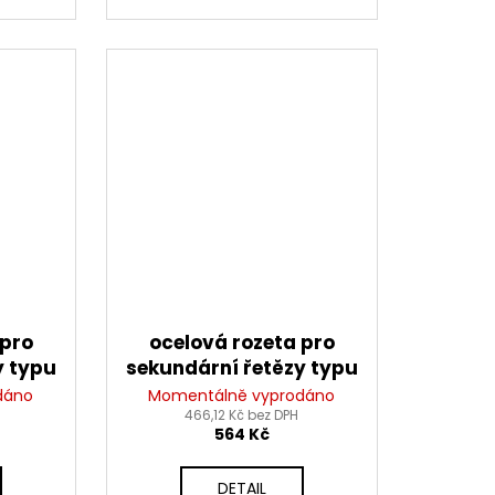
 pro
ocelová rozeta pro
y typu
sekundární řetězy typu
 (56
428, JT - Anglie (52
dáno
Momentálně vyprodáno
466,12 Kč bez DPH
zubů)
564 Kč
DETAIL