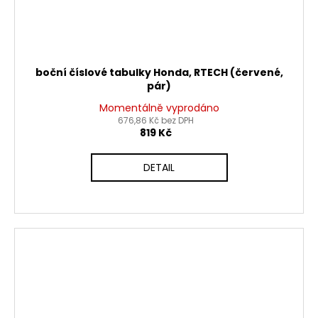
boční číslové tabulky Honda, RTECH (červené,
pár)
Momentálně vyprodáno
676,86 Kč bez DPH
819 Kč
DETAIL