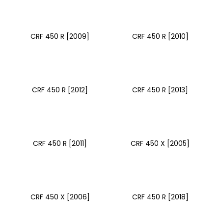
č
u
j
e
CRF 450 R [2009]
CRF 450 R [2010]
m
e
PITBIKE
CRF 450 R [2012]
CRF 450 R [2013]
GUMOVÁ
VLOŽKA
NA
RÁFEK
12
PALCŮ
CRF 450 R [2011]
CRF 450 X [2005]
40
Kč
CRF 450 X [2006]
CRF 450 R [2018]