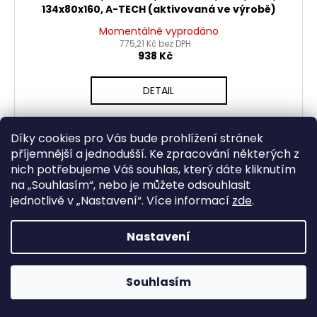
134x80x160, A-TECH (aktivovaná ve výrobě)
Momentálně vyprodáno
775,21 Kč bez DPH
938 Kč
DETAIL
Díky cookies pro Vás bude prohlížení stránek
příjemnější a jednodušší. Ke zpracování některých z
nich potřebujeme Váš souhlas, který dáte kliknutím
na „
Souhlasím
“, nebo je můžete odsouhlasit
jednotlivě v „
Nastavení
“.
Více informací
zde
.
Nastavení
Souhlasím