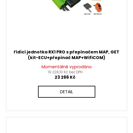
k
t
ů
řídící jednotka RX1 PRO s přepínačem MAP, GET
(kit-ECU+přepínač MAP+WifiCOM)
Momentálně vyprodáno
19 228,10 Kč bez DPH
23 266 Kč
DETAIL