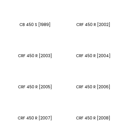
a
j
í
CB 450 S [1989]
CRF 450 R [2002]
t
?
CRF 450 R [2003]
CRF 450 R [2004]
HLEDAT
CRF 450 R [2005]
CRF 450 R [2006]
D
o
p
o
r
CRF 450 R [2007]
CRF 450 R [2008]
u