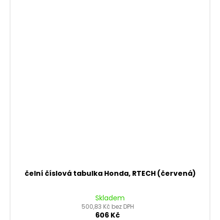
čelní číslová tabulka Honda, RTECH (červená)
Skladem
500,83 Kč bez DPH
606 Kč