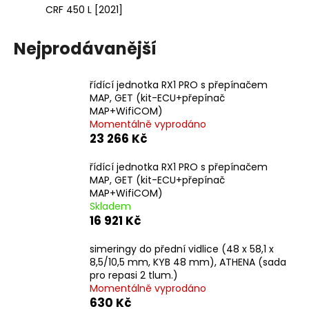
CRF 450 L [2021]
Nejprodávanější
řídící jednotka RX1 PRO s přepínačem
MAP, GET (kit-ECU+přepínač
MAP+WifiCOM)
Momentálně vyprodáno
23 266 Kč
řídící jednotka RX1 PRO s přepínačem
MAP, GET (kit-ECU+přepínač
MAP+WifiCOM)
Skladem
16 921 Kč
simeringy do přední vidlice (48 x 58,1 x
8,5/10,5 mm, KYB 48 mm), ATHENA (sada
pro repasi 2 tlum.)
Momentálně vyprodáno
630 Kč