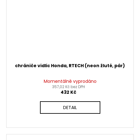
chrániče vidlic Honda, RTECH (neon žluté, pár)
Momentálně vyprodáno
357,02 Kč bez DPH
432 Kč
DETAIL