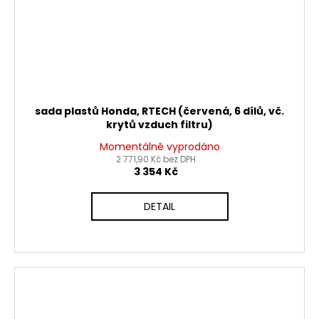
sada plastů Honda, RTECH (červená, 6 dílů, vč.
krytů vzduch filtru)
Momentálně vyprodáno
2 771,90 Kč bez DPH
3 354 Kč
DETAIL