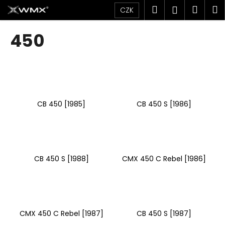
K
Přejít
Hledat
Náku
M
Přihlášen
CZK
na
o
obsah
Zpět
Zpět
košík
š
450
í
C
k
o
p
o
CB 450 [1985]
CB 450 S [1986]
t
ř
e
b
u
CB 450 S [1988]
CMX 450 C Rebel [1986]
j
e
t
e
CMX 450 C Rebel [1987]
CB 450 S [1987]
n