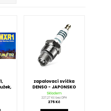
1,
zapalovací svíčka
užek,
DENSO - JAPONSKO
lánků)
U24ESR-N NICKEL
Skladem
H
227,27 Kč bez DPH
STANDARD
275 Kč