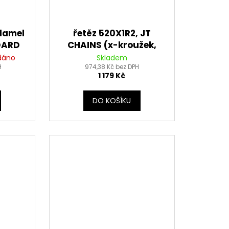
lamel
řetěz 520X1R2, JT
DARD
CHAINS (x-kroužek,
 (5+4
barva černá, 106
dáno
Skladem
H
článků vč. nýtovací a
974,38 Kč bez DPH
1 179 Kč
rozpojovací spojky)
DO KOŠÍKU