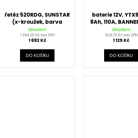
řetěz 520RDG, SUNSTAR
baterie 12V, YTX
(x-kroužek, barva
8Ah, 110A, BANNE
černá, 112 článků)
Bull AGM 150x87
Skladem
Skladem
1 398,35 Kč bez DPH
929,75 Kč bez DPH
1 692 Kč
1 125 Kč
DO KOŠÍKU
DO KOŠÍKU