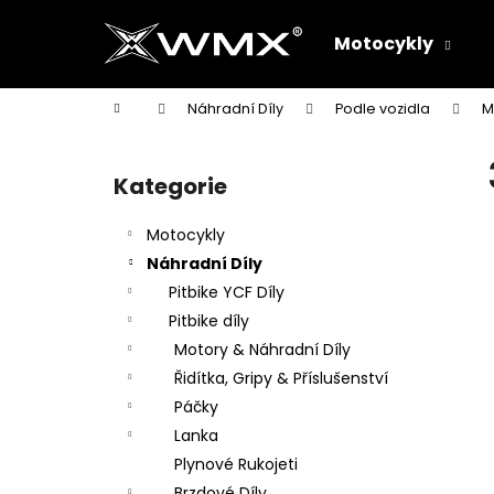
K
Přejít
na
o
Motocykly
obsah
Zpět
Zpět
š
do
do
í
Domů
Náhradní Díly
Podle vozidla
M
k
obchodu
obchodu
P
o
Kategorie
Přeskočit
s
kategorie
t
Motocykly
r
Náhradní Díly
a
Pitbike YCF Díly
n
Pitbike díly
n
Motory & Náhradní Díly
í
Řidítka, Gripy & Příslušenství
p
Páčky
a
Lanka
n
Plynové Rukojeti
e
Brzdové Díly