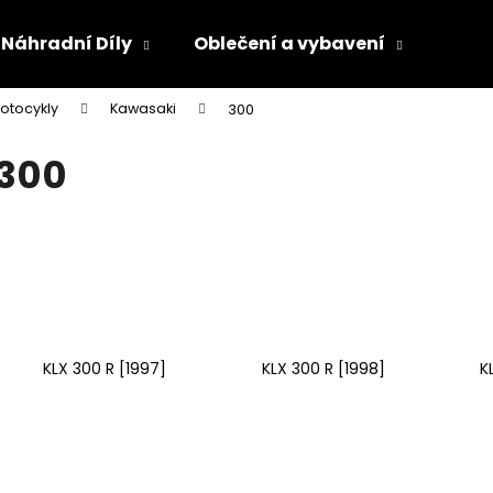
Náhradní Díly
Oblečení a vybavení
Olej
otocykly
Kawasaki
300
Co potřebujete najít?
300
HLEDAT
Doporučujeme
KLX 300 R [1997]
KLX 300 R [1998]
K