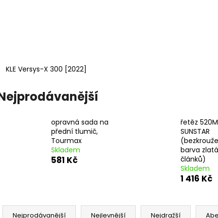
KLE Versys-X 300 [2022]
Nejprodávanější
opravná sada na
řetěz 520M
přední tlumič,
SUNSTAR
Tourmax
(bezkrouže
Skladem
barva zlatá,
581 Kč
článků)
Skladem
1 416 Kč
Ř
a
Nejprodávanější
Nejlevnější
Nejdražší
Ab