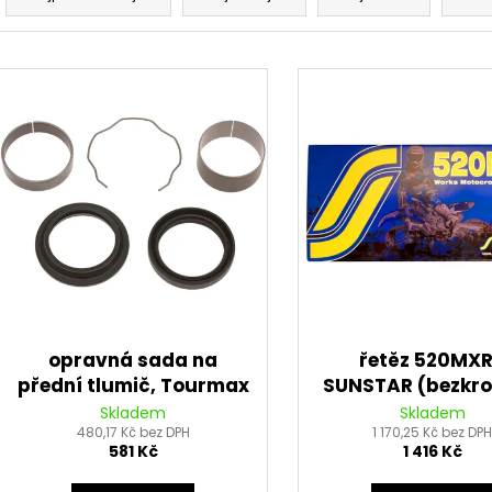
z
e
V
n
ý
í
p
p
i
r
s
o
p
d
r
u
o
k
d
t
u
ů
k
opravná sada na
řetěz 520MXR
t
přední tlumič, Tourmax
SUNSTAR (bezkro
ů
barva zlatá, 110 č
Skladem
Skladem
480,17 Kč bez DPH
1 170,25 Kč bez DP
581 Kč
1 416 Kč