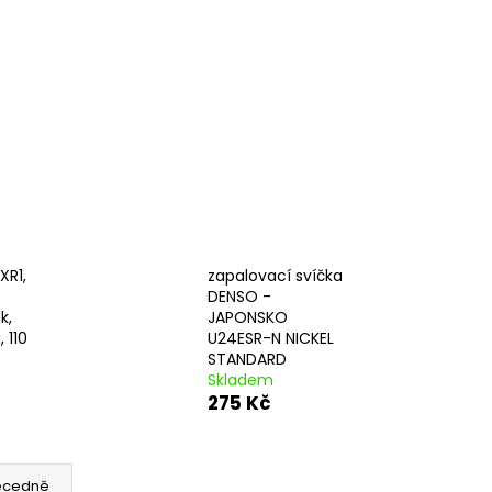
XR1,
zapalovací svíčka
DENSO -
k,
JAPONSKO
 110
U24ESR-N NICKEL
STANDARD
Skladem
275 Kč
ecedně