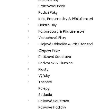
PITBIKE DUŠE PŘEDNÍ 14 PALCŮ
l
Startovací Páky
200 Kč
Řadící Páky
Kola, Pneumatiky & Příslušenství
Elektro Díly
Karburátory & Příslušenství
Vzduchové Filtry
Olejové Chladiče & Příslušenství
Olejové Filtry
Řetězová Soustava
Podvozek & Tlumiče
Plasty
Výfuky
Těsnění
Polepy
Sedadla
Palivová Soustava
Palivové Hadičky