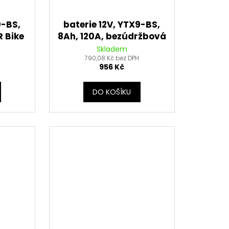
9-BS,
baterie 12V, YTX9-BS,
R Bike
8Ah, 120A, bezúdržbová
x105
MF AGM 150x87x105,
Skladem
FULBAT (vč. balení
790,08 Kč bez DPH
956 Kč
elektrolytu)
DO KOŠÍKU