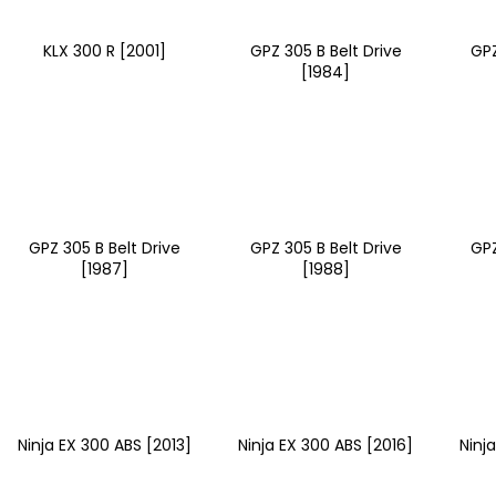
PITBIKE SPOJKOVÉ LANKO 94CM, VÝSUV
ŠROUBY K UCHY
6CM STOMP, DEMONX ,WPB
M8X115MM, M8X
DEMONX, WPB
KLX 300 R [2001]
GPZ 305 B Belt Drive
GPZ
180 Kč
120 Kč
[1984]
GPZ 305 B Belt Drive
GPZ 305 B Belt Drive
GPZ
[1987]
[1988]
Ninja EX 300 ABS [2013]
Ninja EX 300 ABS [2016]
Ninj