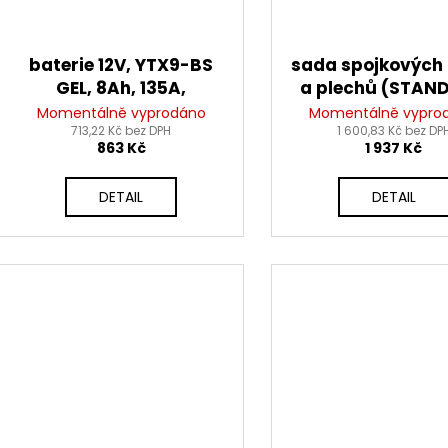
baterie 12V, YTX9-BS
sada spojkových 
GEL, 8Ah, 135A,
a plechů (STAN
bezúdržbová GEL
směs), NEWFREN
Momentálně vyprodáno
Momentálně vypro
technologie
713,22 Kč bez DPH
1 600,83 Kč bez DP
ks)
863 Kč
1 937 Kč
150x87x105, A-TECH
(aktivovaná ve výrobě)
DETAIL
DETAIL