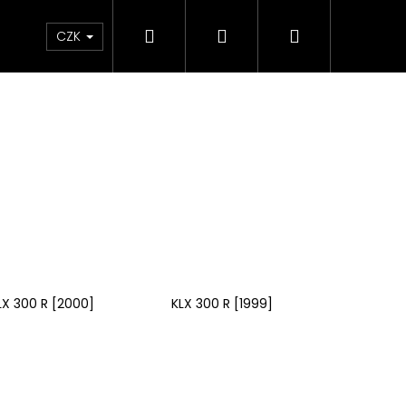
Hledat
Přihlášení
Nákupní
e & Maziva
Příslušenství
Dárkové Poukaz
CZK
košík
LX 300 R [2000]
KLX 300 R [1999]
Následující