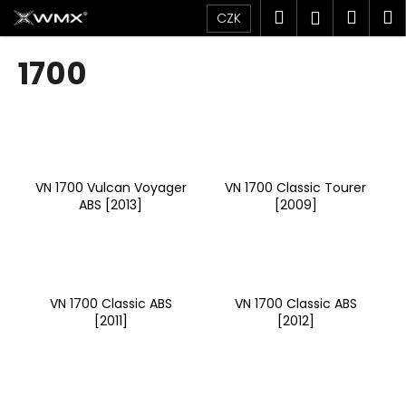
K
Přejít
Hledat
Náku
M
Přihlášen
CZK
na
o
obsah
Zpět
Zpět
košík
š
1700
í
C
k
o
p
o
VN 1700 Vulcan Voyager
VN 1700 Classic Tourer
t
ABS [2013]
[2009]
ř
e
b
u
VN 1700 Classic ABS
VN 1700 Classic ABS
j
[2011]
[2012]
e
t
e
n