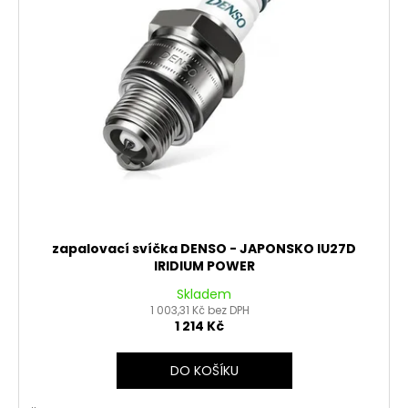
zapalovací svíčka DENSO - JAPONSKO IU27D
IRIDIUM POWER
Skladem
1 003,31 Kč bez DPH
1 214 Kč
DO KOŠÍKU