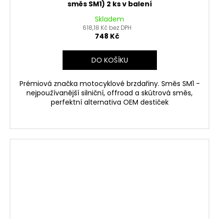
směs SM1) 2 ks v balení
Skladem
618,18 Kč bez DPH
748 Kč
DO KOŠÍKU
Prémiová značka motocyklové brzdařiny. Směs SM1 -
nejpoužívanější silniční, offroad a skútrová směs,
perfektní alternativa OEM destiček