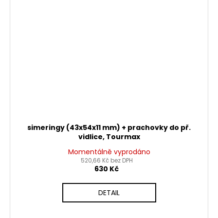
simeringy (43x54x11 mm) + prachovky do př.
vidlice, Tourmax
Momentálně vyprodáno
520,66 Kč bez DPH
630 Kč
DETAIL