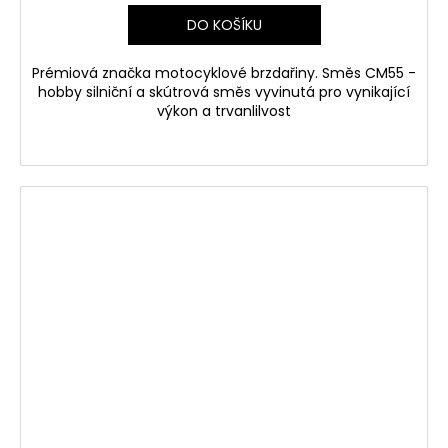
DO KOŠÍKU
Prémiová značka motocyklové brzdařiny. Směs CM55 -
hobby silniční a skútrová směs vyvinutá pro vynikající
výkon a trvanlilvost