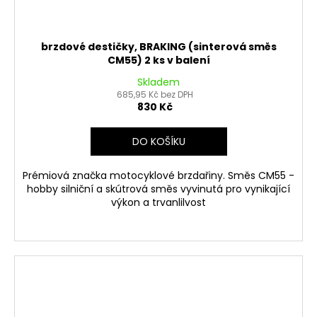
brzdové destičky, BRAKING (sinterová směs
CM55) 2 ks v balení
Skladem
685,95 Kč bez DPH
830 Kč
DO KOŠÍKU
Prémiová značka motocyklové brzdařiny. Směs CM55 -
hobby silniční a skútrová směs vyvinutá pro vynikající
výkon a trvanlilvost