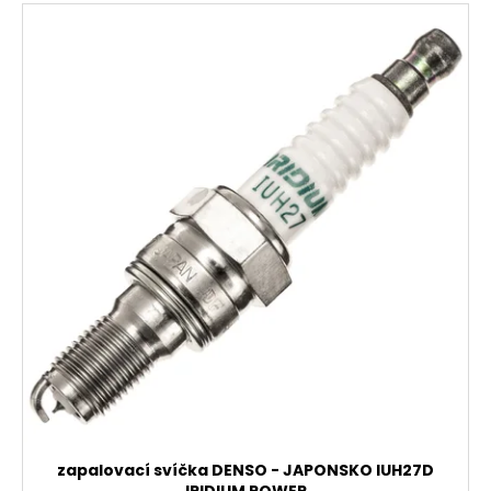
zapalovací svíčka DENSO - JAPONSKO IUH27D