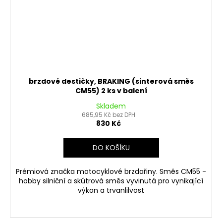
brzdové destičky, BRAKING (sinterová směs
CM55) 2 ks v balení
Skladem
685,95 Kč bez DPH
830 Kč
DO KOŠÍKU
Prémiová značka motocyklové brzdařiny. Směs CM55 -
hobby silniční a skútrová směs vyvinutá pro vynikající
výkon a trvanlilvost