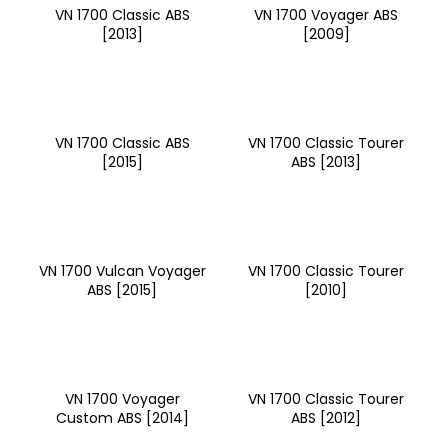
VN 1700 Classic ABS
VN 1700 Voyager ABS
a
[2013]
[2009]
j
í
t
?
VN 1700 Classic ABS
VN 1700 Classic Tourer
[2015]
ABS [2013]
HLEDAT
VN 1700 Vulcan Voyager
VN 1700 Classic Tourer
ABS [2015]
[2010]
D
o
p
o
VN 1700 Voyager
VN 1700 Classic Tourer
r
Custom ABS [2014]
ABS [2012]
u