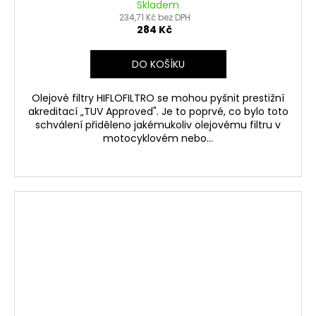
Skladem
234,71 Kč bez DPH
284 Kč
DO KOŠÍKU
Olejové filtry HIFLOFILTRO se mohou pyšnit prestižní
akreditací „TUV Approved". Je to poprvé, co bylo toto
schválení přiděleno jakémukoliv olejovému filtru v
motocyklovém nebo...