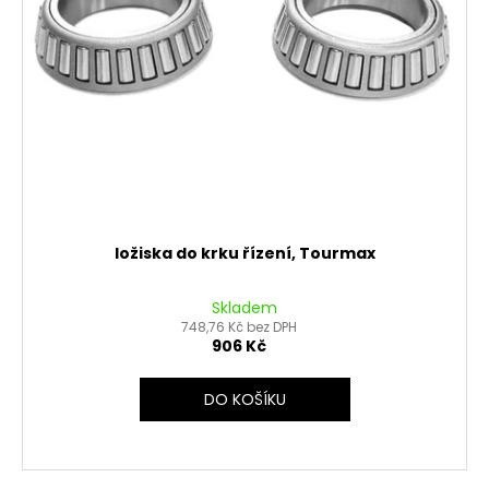
d
u
k
t
ů
ložiska do krku řízení, Tourmax
Skladem
748,76 Kč bez DPH
906 Kč
DO KOŠÍKU