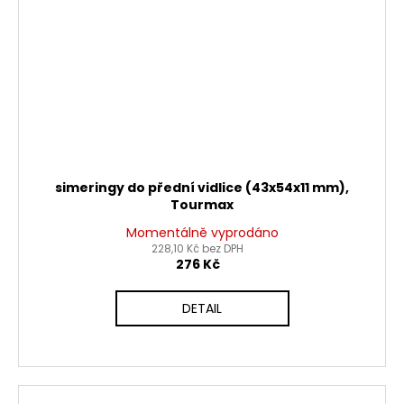
simeringy do přední vidlice (43x54x11 mm),
Tourmax
Momentálně vyprodáno
228,10 Kč bez DPH
276 Kč
DETAIL