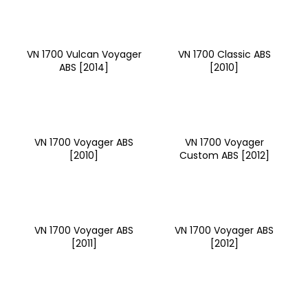
č
u
j
e
VN 1700 Vulcan Voyager
VN 1700 Classic ABS
m
ABS [2014]
[2010]
e
PITBIKE
BRZDOVÁ
PÁČKA,
VN 1700 Voyager ABS
VN 1700 Voyager
SKLOPNÁ
[2010]
Custom ABS [2012]
STOMP
JUICEBOX
280
Kč
VN 1700 Voyager ABS
VN 1700 Voyager ABS
[2011]
[2012]