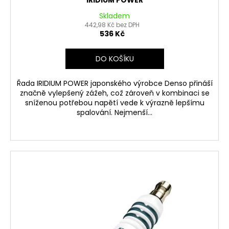
IRIDIUM POWER
Skladem
442,98 Kč bez DPH
536 Kč
DO KOŠÍKU
Řada IRIDIUM POWER japonského výrobce Denso přináší
značně vylepšený zážeh, což zároveň v kombinaci se
sníženou potřebou napětí vede k výrazně lepšímu
spalování. Nejmenší...