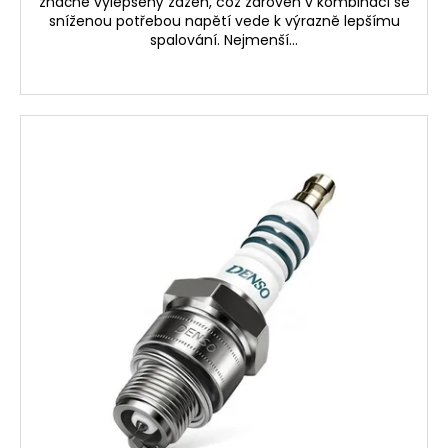
značně vylepšený zážeh, což zároveň v kombinaci se
sníženou potřebou napětí vede k výrazně lepšímu
spalování. Nejmenší...