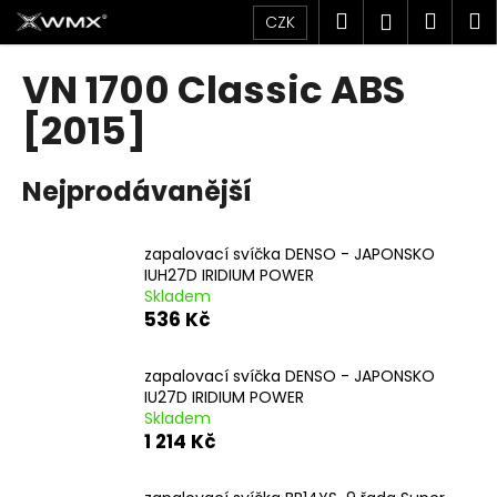
K
Přejít
Hledat
Náku
M
Přihlášen
CZK
na
o
obsah
Zpět
Zpět
košík
š
VN 1700 Classic ABS
í
C
[2015]
k
o
p
Nejprodávanější
o
t
zapalovací svíčka DENSO - JAPONSKO
ř
IUH27D IRIDIUM POWER
e
Skladem
b
536 Kč
u
j
zapalovací svíčka DENSO - JAPONSKO
IU27D IRIDIUM POWER
e
Skladem
t
1 214 Kč
e
n