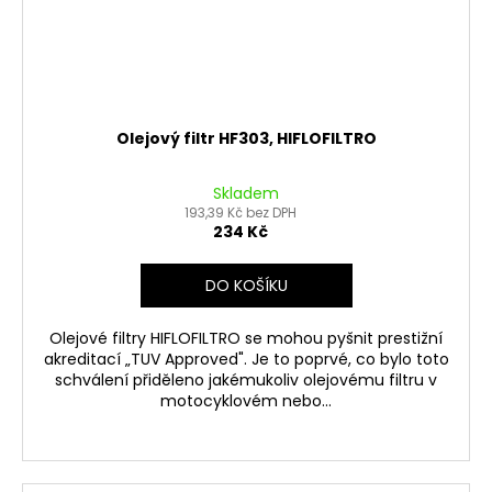
Olejový filtr HF303, HIFLOFILTRO
Skladem
193,39 Kč bez DPH
234 Kč
DO KOŠÍKU
Olejové filtry HIFLOFILTRO se mohou pyšnit prestižní
akreditací „TUV Approved". Je to poprvé, co bylo toto
schválení přiděleno jakémukoliv olejovému filtru v
motocyklovém nebo...