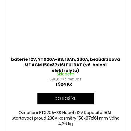
baterie 12V, YTX20A-BS, 18Ah, 230A, bezúdržbová
MF AGM 150x87x161 FULBAT (vč. balení
elektrolytu)
Skladem
1 590,08 Kč bez DPH
1 924 Kč
DO KOŠÍKU
Označení FTX20A-BS Napětí 12V Kapacita 18Ah
Startovací proud 230A Rozměry 150x87x161 mm Váha
4,26 kg