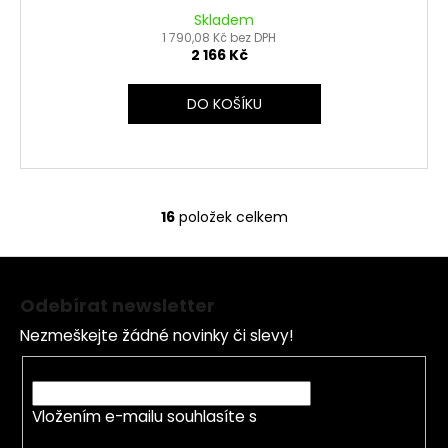
Skladem
1 790,08 Kč bez DPH
2 166 Kč
DO KOŠÍKU
16
položek celkem
O
v
Z
l
á
á
Odebírat newsletter
d
p
a
Nezmeškejte žádné novinky či slevy!
a
c
t
E-mail
í
í
p
Vložením e-mailu souhlasíte s
podmínkami
r
ochrany osobních údajů
v