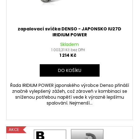
zapalovací svíčka DENSO - JAPONSKO IU27D
IRIDIUM POWER
Skladem
1 003,31 Kč bez DPH
1 214 Kč
DO KOŠÍKU
Řada IRIDIUM POWER japonského výrobce Denso přináší
značně vylepšený zážeh, což zároveň v kombinaci se
sníženou potřebou napětí vede k výrazně lepšímu
spalování. Nejmenší...
AKCE