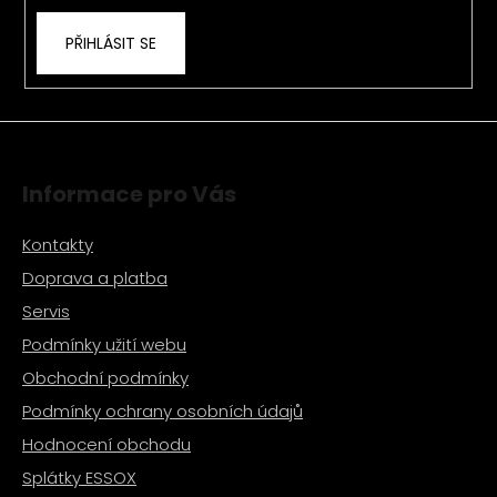
k
PŘIHLÁSIT SE
y
v
ý
p
i
s
Informace pro Vás
u
Kontakty
Doprava a platba
Servis
Podmínky užití webu
Obchodní podmínky
Podmínky ochrany osobních údajů
Hodnocení obchodu
Splátky ESSOX