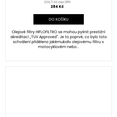
234,71 Kč bez DPH
284 Kč
DO KOŠÍKU
Olejové filtry HIFLOFILTRO se mohou pyšnit prestižní
akreditací „TUV Approved". Je to poprvé, co bylo toto
schválení přiděleno jakémukoliv olejovému filtru v
motocyklovém nebo...