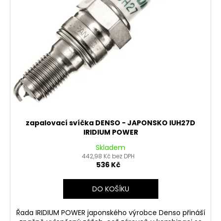
č
ů
o
u
d
j
u
e
m
k
e
t
ů
OPRAVNÁ
SADA
BRZDOVÉHO
TŘMENU
PITBIKE
zapalovací svíčka DENSO - JAPONSKO IUH27D
YCF
IRIDIUM POWER
135
Kč
Skladem
442,98 Kč bez DPH
536 Kč
DO KOŠÍKU
Řada IRIDIUM POWER japonského výrobce Denso přináší