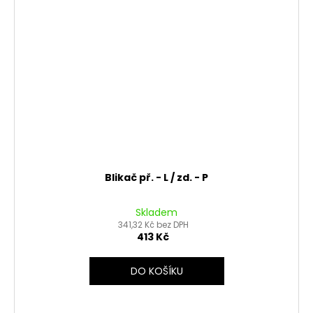
Blikač př. - L / zd. - P
Skladem
341,32 Kč bez DPH
413 Kč
DO KOŠÍKU