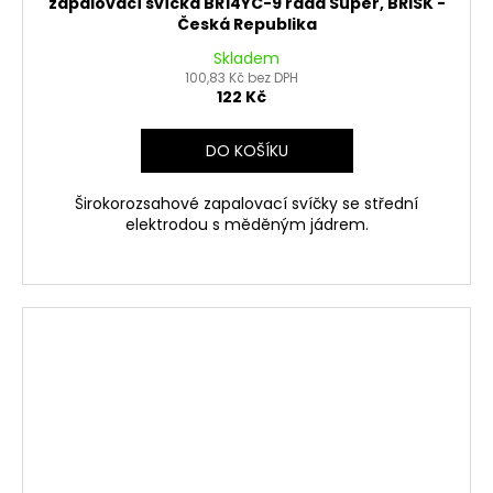
zapalovací svíčka BR14YC-9 řada Super, BRISK -
Česká Republika
Skladem
100,83 Kč bez DPH
122 Kč
DO KOŠÍKU
Širokorozsahové zapalovací svíčky se střední
elektrodou s měděným jádrem.