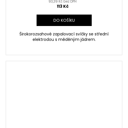
93,39 Kč bez DPH
113 Kč
DO KOŠÍKU
Širokorozsahové zapalovací svíčky se střední
elektrodou s měděným jádrem.