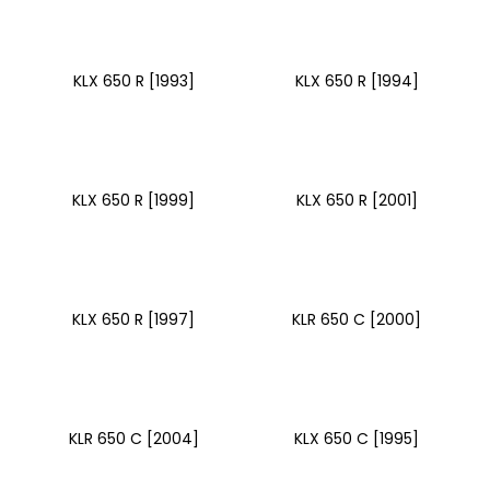
č
u
j
e
KLX 650 R [1993]
KLX 650 R [1994]
m
e
LOŽISKO
KLX 650 R [1999]
KLX 650 R [2001]
KOLA
6202
2RS
STOMP,
DEMONX
,WPB
KLX 650 R [1997]
KLR 650 C [2000]
70
Kč
KLR 650 C [2004]
KLX 650 C [1995]