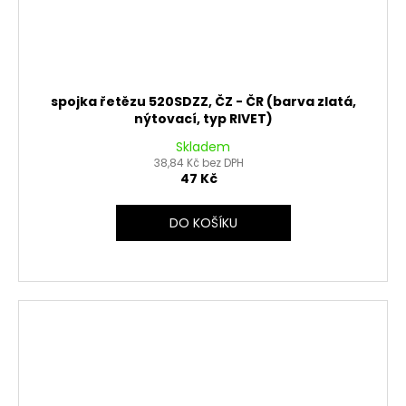
spojka řetězu 520SDZZ, ČZ - ČR (barva zlatá,
nýtovací, typ RIVET)
Skladem
38,84 Kč bez DPH
47 Kč
DO KOŠÍKU