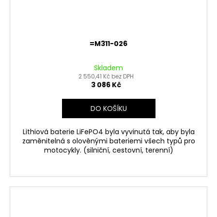
=M311-026
Skladem
2 550,41 Kč bez DPH
3 086 Kč
DO KOŠÍKU
Lithiová baterie LiFePO4 byla vyvinutá tak, aby byla
zaměnitelná s olověnými bateriemi všech typů pro
motocykly. (silniční, cestovní, terenní)