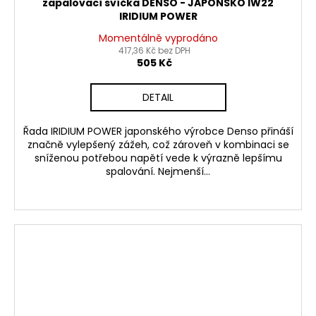
zapalovací svíčka DENSO - JAPONSKO IW22
IRIDIUM POWER
Momentálně vyprodáno
417,36 Kč bez DPH
505 Kč
DETAIL
Řada IRIDIUM POWER japonského výrobce Denso přináší
značně vylepšený zážeh, což zároveň v kombinaci se
sníženou potřebou napětí vede k výrazně lepšímu
spalování. Nejmenší...