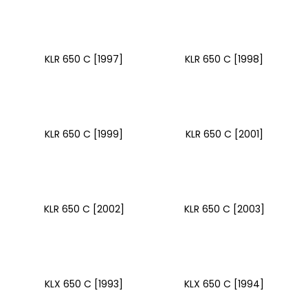
a
j
í
KLR 650 C [1997]
KLR 650 C [1998]
t
?
KLR 650 C [1999]
KLR 650 C [2001]
HLEDAT
KLR 650 C [2002]
KLR 650 C [2003]
D
o
p
o
r
KLX 650 C [1993]
KLX 650 C [1994]
u