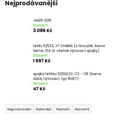
Nejprodávanější
=M311-026
Skladem
3 086 Kč
řetěz 525Z3, JT CHAINS (x-kroužek, barva
černá, 104 čl. včetně nýtovací spojky)
Skladem
1 597 Kč
spojka řetězu 520SDZZ, ČZ - ČR (barva
zlatá, nýtovací, typ RIVET)
Skladem
47 Kč
Ř
a
Nejprodávanější
Nejlevnější
Nejdražší
Abecedně