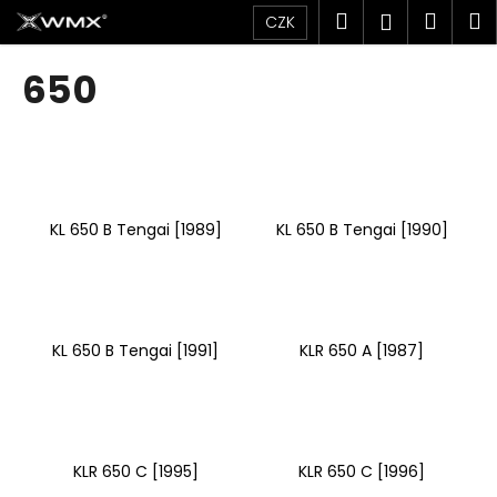
K
Přejít
Hledat
Náku
M
Přihlášen
CZK
na
o
obsah
Zpět
Zpět
košík
š
650
í
C
k
o
p
o
KL 650 B Tengai [1989]
KL 650 B Tengai [1990]
t
ř
e
b
u
KL 650 B Tengai [1991]
KLR 650 A [1987]
j
e
t
e
KLR 650 C [1995]
KLR 650 C [1996]
n