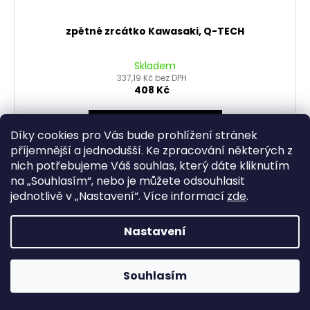
zpětné zrcátko Kawasaki, Q-TECH
Skladem
337,19 Kč bez DPH
408 Kč
DO KOŠÍKU
Díky cookies pro Vás bude prohlížení stránek
příjemnější a jednodušší. Ke zpracování některých z
nich potřebujeme Váš souhlas, který dáte kliknutím
na „
Souhlasím
“, nebo je můžete odsouhlasit
jednotlivě v „
Nastavení
“.
Více informací
zde
.
Nastavení
Souhlasím