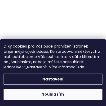
Díky cookies pro Vás bude prohlížení stránek
příjemnější a jednodušší. Ke zpracování některých z
nich potřebujeme Váš souhlas, který dáte kliknutím
na „
Souhlasím
“, nebo je můžete odsouhlasit
jednotlivě v „
Nastavení
“.
Více informací
zde
.
Nastavení
brzdové destičky, BRAKING (semi metalická
Souhlasím
směs CM66) 2 ks v balení
Skladem