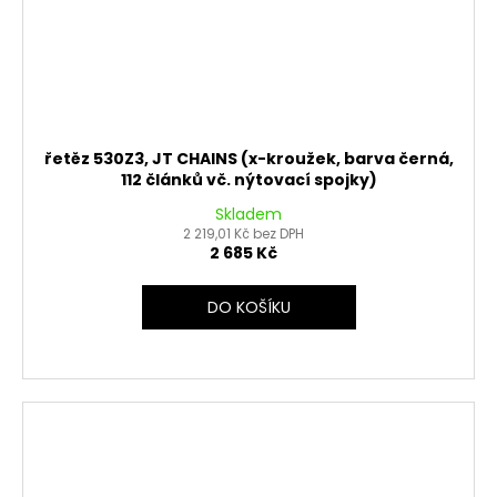
řetěz 530Z3, JT CHAINS (x-kroužek, barva černá,
112 článků vč. nýtovací spojky)
Skladem
2 219,01 Kč bez DPH
2 685 Kč
DO KOŠÍKU