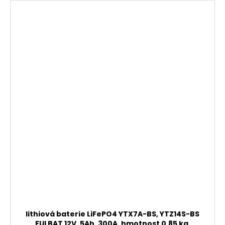
lithiová baterie LiFePO4 YTX7A-BS, YTZ14S-BS
FULBAT 12V, 5Ah, 300A, hmotnost 0,85 kg,