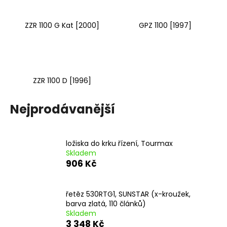
ZZR 1100 G Kat [2000]
GPZ 1100 [1997]
ZZR 1100 D [1996]
Nejprodávanější
ložiska do krku řízení, Tourmax
Skladem
906 Kč
řetěz 530RTG1, SUNSTAR (x-kroužek,
barva zlatá, 110 článků)
Skladem
3 348 Kč