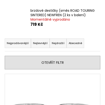
brzdové destičky (směs ROAD TOURING
SINTERED) NEWFREN (2 ks v balení)
Momentálně vyprodáno
719 Kč
Ř
a
Nejprodávanější
Nejlevnější
Nejdražší
Abecedně
z
e
n
OTEVŘÍT FILTR
í
p
V
r
ý
o
p
d
i
u
s
k