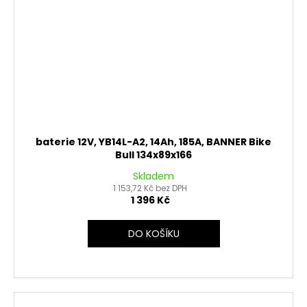
baterie 12V, YB14L-A2, 14Ah, 185A, BANNER Bike
Bull 134x89x166
Skladem
1 153,72 Kč bez DPH
1 396 Kč
DO KOŠÍKU