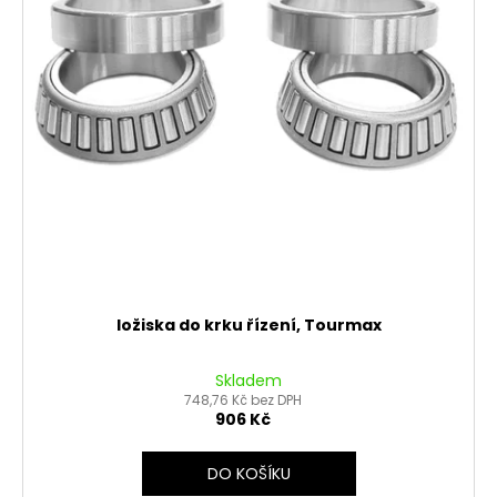
p
t
r
ů
o
d
u
k
t
ů
ložiska do krku řízení, Tourmax
Skladem
748,76 Kč bez DPH
906 Kč
DO KOŠÍKU