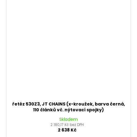
řetěz 530Z3, JT CHAINS (x-kroužek, barva černá,
110 článků vč. nýtovací spojky)
Skladem
2 180,17 Kč bez DPH
2 638 Kč