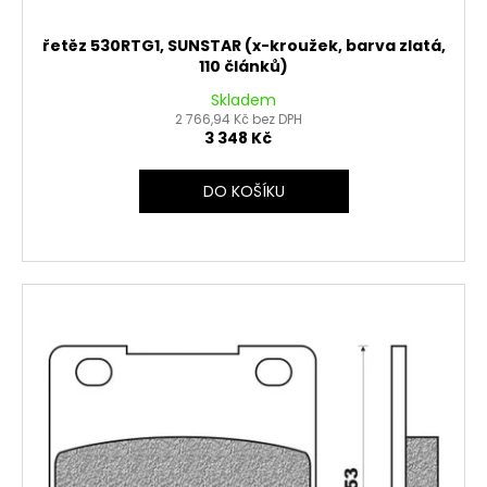
řetěz 530RTG1, SUNSTAR (x-kroužek, barva zlatá,
110 článků)
Skladem
2 766,94 Kč bez DPH
3 348 Kč
DO KOŠÍKU