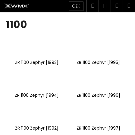
K
Přejít
Hledat
Náku
M
Přihlášen
CZK
na
o
obsah
Zpět
Zpět
košík
š
1100
í
C
k
o
p
o
ZR 1100 Zephyr [1993]
ZR 1100 Zephyr [1995]
t
ř
e
b
u
ZR 1100 Zephyr [1994]
ZR 1100 Zephyr [1996]
j
e
t
e
ZR 1100 Zephyr [1992]
ZR 1100 Zephyr [1997]
n