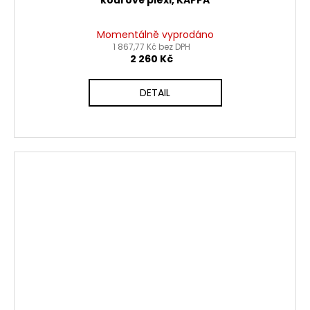
kouřové plexi, KAPPA
Momentálně vyprodáno
1 867,77 Kč bez DPH
2 260 Kč
DETAIL