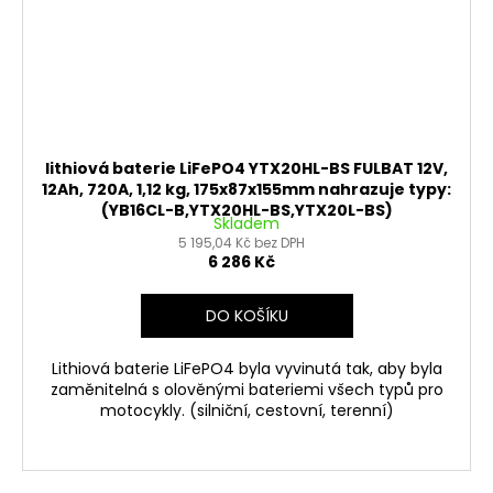
lithiová baterie LiFePO4 YTX20HL-BS FULBAT 12V,
12Ah, 720A, 1,12 kg, 175x87x155mm nahrazuje typy:
(YB16CL-B,YTX20HL-BS,YTX20L-BS)
Skladem
5 195,04 Kč bez DPH
6 286 Kč
DO KOŠÍKU
Lithiová baterie LiFePO4 byla vyvinutá tak, aby byla
zaměnitelná s olověnými bateriemi všech typů pro
motocykly. (silniční, cestovní, terenní)