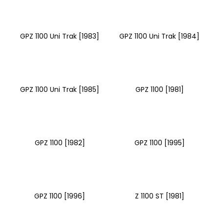
č
u
j
e
GPZ 1100 Uni Trak [1983]
GPZ 1100 Uni Trak [1984]
m
e
PITBIKE
GPZ 1100 Uni Trak [1985]
GPZ 1100 [1981]
BRZDOVÁ
PÁČKA
WPB
RACE
320
Kč
GPZ 1100 [1982]
GPZ 1100 [1995]
GPZ 1100 [1996]
Z 1100 ST [1981]