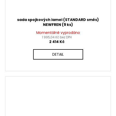
sada spojkových lamel (STANDARD směs)
NEWFREN (9 ks)
Momentálně vyprodáno
1 995,04 Kč bez DPH
2 414 Kč
DETAIL