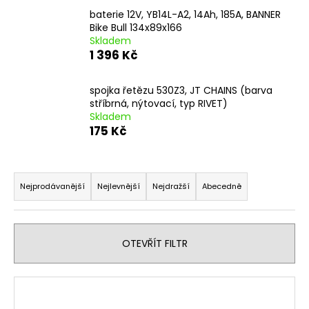
a
baterie 12V, YB14L-A2, 14Ah, 185A, BANNER
Bike Bull 134x89x166
j
Skladem
í
1 396 Kč
t
?
spojka řetězu 530Z3, JT CHAINS (barva
stříbrná, nýtovací, typ RIVET)
Skladem
175 Kč
HLEDAT
Ř
a
Nejprodávanější
Nejlevnější
Nejdražší
Abecedně
z
D
e
o
n
OTEVŘÍT FILTR
p
í
o
p
r
V
r
u
ý