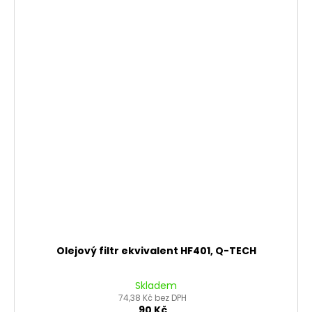
Olejový filtr ekvivalent HF401, Q-TECH
Skladem
74,38 Kč bez DPH
90 Kč