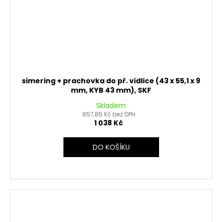
simering + prachovka do př. vidlice (43 x 55,1 x 9
mm, KYB 43 mm), SKF
Skladem
857,85 Kč bez DPH
1 038 Kč
DO KOŠÍKU