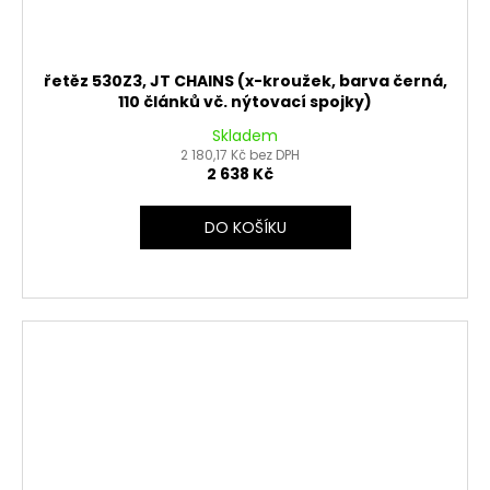
řetěz 530Z3, JT CHAINS (x-kroužek, barva černá,
110 článků vč. nýtovací spojky)
Skladem
2 180,17 Kč bez DPH
2 638 Kč
DO KOŠÍKU