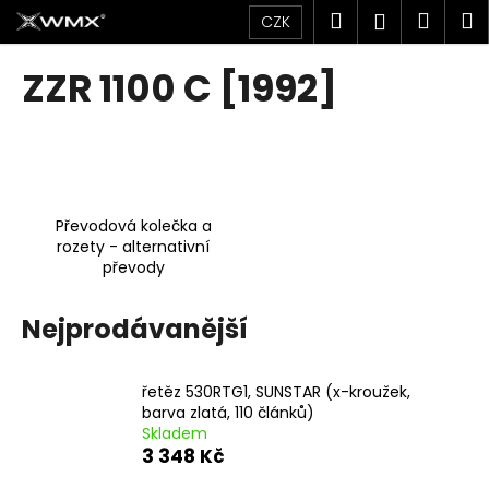
K
Přejít
Hledat
Náku
M
Přihlášen
CZK
na
o
obsah
Zpět
Zpět
košík
š
ZZR 1100 C [1992]
í
C
k
o
p
o
Převodová kolečka a
t
rozety - alternativní
ř
převody
e
b
Nejprodávanější
u
j
řetěz 530RTG1, SUNSTAR (x-kroužek,
e
barva zlatá, 110 článků)
t
Skladem
e
3 348 Kč
n