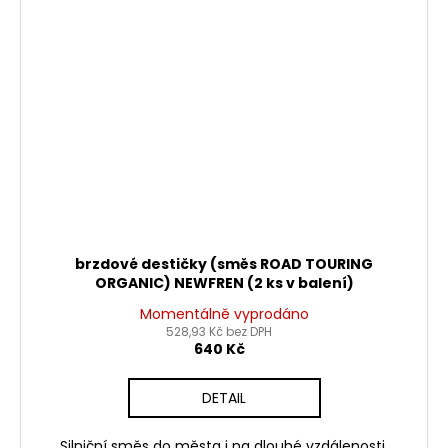
brzdové destičky (směs ROAD TOURING
ORGANIC) NEWFREN (2 ks v balení)
Momentálně vyprodáno
528,93 Kč bez DPH
640 Kč
DETAIL
Silniční směs do města i na dlouhé vzdálenosti.