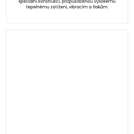
speciální konstrukcí, přizpůsobenou vysokému
tepelnému zatížení, vibracím a tlakům.