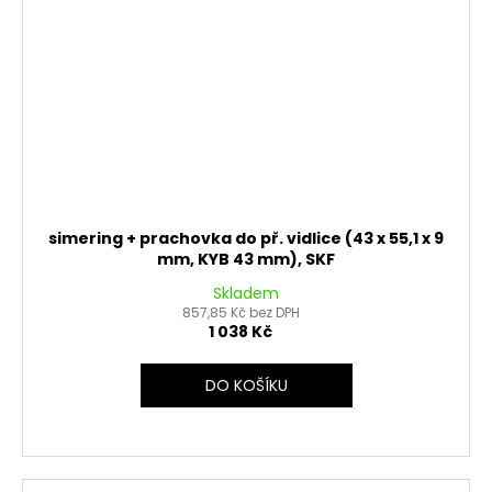
simering + prachovka do př. vidlice (43 x 55,1 x 9
mm, KYB 43 mm), SKF
Skladem
857,85 Kč bez DPH
1 038 Kč
DO KOŠÍKU