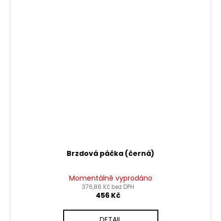
Brzdová páčka (černá)
Momentálně vyprodáno
376,86 Kč bez DPH
456 Kč
DETAIL