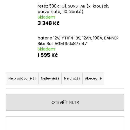
a
řetěz 530RTG1, SUNSTAR (x-kroužek,
barva zlatá, 110 článků)
j
Skladem
í
3 348 Kč
t
?
baterie 12V, YTX14-BS, 12Ah, 190A, BANNER
Bike Bull AGM 150x87x147
Skladem
1 595 Kč
HLEDAT
Ř
a
Nejprodávanější
Nejlevnější
Nejdražší
Abecedně
z
D
e
o
n
OTEVŘÍT FILTR
p
í
o
p
r
V
r
u
ý