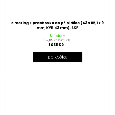
simering + prachovka do př. vidlice (43 x 55,1 x 9
mm, KYB 43 mm), SKF
Skladem
857,85 Kč bez DPH
1 038 Kč
DO KOŠÍKU