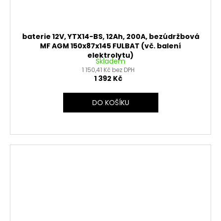
baterie 12V, YTX14-BS, 12Ah, 200A, bezúdržbová
MF AGM 150x87x145 FULBAT (vč. balení
elektrolytu)
Skladem
1 150,41 Kč bez DPH
1 392 Kč
DO KOŠÍKU