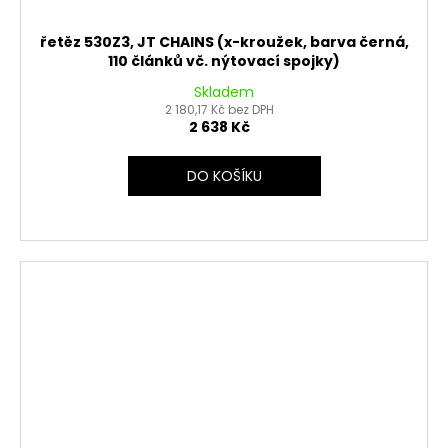
řetěz 530Z3, JT CHAINS (x-kroužek, barva černá,
110 článků vč. nýtovací spojky)
Skladem
2 180,17 Kč bez DPH
2 638 Kč
DO KOŠÍKU