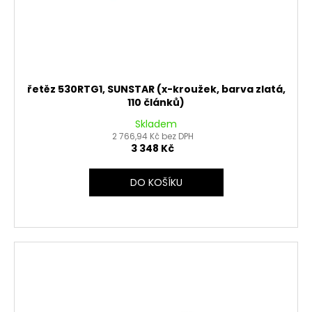
řetěz 530RTG1, SUNSTAR (x-kroužek, barva zlatá,
110 článků)
Skladem
2 766,94 Kč bez DPH
3 348 Kč
DO KOŠÍKU