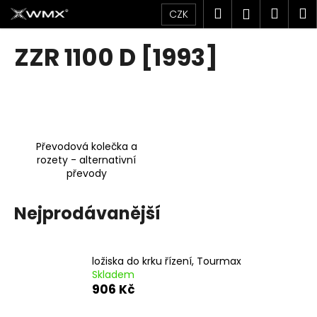
K
Přejít
Hledat
Náku
M
Přihlášen
CZK
na
o
obsah
Zpět
Zpět
košík
š
ZZR 1100 D [1993]
í
C
k
o
p
o
Převodová kolečka a
t
rozety - alternativní
ř
převody
e
b
Nejprodávanější
u
j
e
ložiska do krku řízení, Tourmax
Skladem
t
906 Kč
e
n