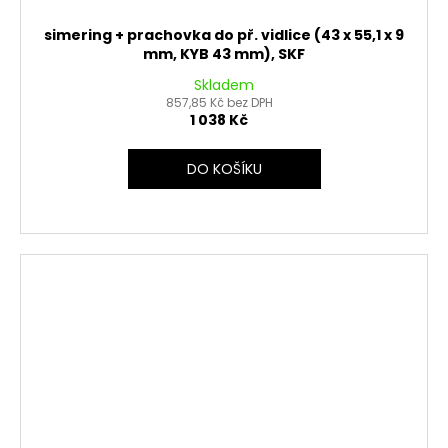
simering + prachovka do př. vidlice (43 x 55,1 x 9
mm, KYB 43 mm), SKF
Skladem
857,85 Kč bez DPH
1 038 Kč
DO KOŠÍKU