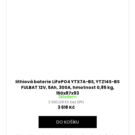
lithiová baterie LiFePO4 YTX7A-BS, YTZ14S-BS
FULBAT 12V, 5Ah, 300A, hmotnost 0,85 kg,
150x87x93
Skladem
2 990,08 Kč bez DPH
3 618 Kč
DO KOŠÍKU