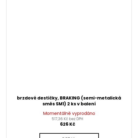
brzdové destičky, BRAKING (semi-metalická
směs SM1) 2 ks v balení
Momentálně vyprodáno
517,36 Kč bez DPH
626 Kč