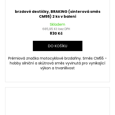
brzdové destičky, BRAKING (sinterová směs
CM55) 2 ks v balení
Skladem
685,95 Kč bez DPH
830 Kč
DO KOŠÍKU
Prémiová značka motocyklové brzdařiny. Směs CM55 -
hobby silniční a skútrová směs vyvinutá pro vynikající
výkon a trvanlilvost