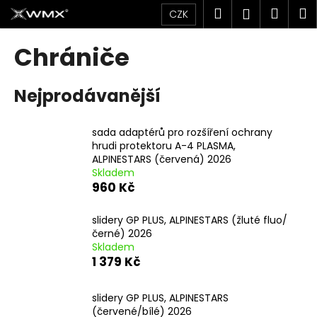
K
Přejít
Hledat
Náku
M
Přihlášen
CZK
na
o
obsah
Zpět
Zpět
košík
š
Chrániče
í
C
k
Nejprodávanější
o
p
o
sada adaptérů pro rozšíření ochrany
hrudi protektoru A-4 PLASMA,
t
ALPINESTARS (červená) 2026
ř
Skladem
e
960 Kč
b
u
slidery GP PLUS, ALPINESTARS (žluté fluo/
černé) 2026
j
Skladem
e
1 379 Kč
t
e
slidery GP PLUS, ALPINESTARS
(červené/bílé) 2026
n