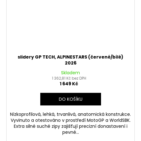
slidery GP TECH, ALPINESTARS (červené/bílé)
2026
Skladem
1 362,81 Kč bez DPH
1 649 Kč
DO KOŠÍKU
Nízkoprofilová, lehká, trvanlivá, anatomická konstrukce.
Vyvinuto a otestováno v prostředí MotoGP a WorldSBK.
Extra silné suché zipy zajišťují precizní donastavení i
pevné...