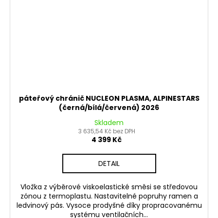
páteřový chránič NUCLEON PLASMA, ALPINESTARS
(černá/bílá/červená) 2026
Skladem
3 635,54 Kč bez DPH
4 399 Kč
DETAIL
Vložka z výběrové viskoelastické směsi se středovou
zónou z termoplastu. Nastavitelné popruhy ramen a
ledvinový pás. Vysoce prodyšné díky propracovanému
systému ventilačních...