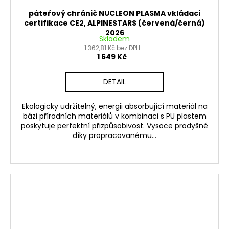
páteřový chránič NUCLEON PLASMA vkládací
certifikace CE2, ALPINESTARS (červená/černá)
2026
Skladem
1 362,81 Kč bez DPH
1 649 Kč
DETAIL
Ekologicky udržitelný, energii absorbující materiál na
bázi přírodních materiálů v kombinaci s PU plastem
poskytuje perfektní přizpůsobivost. Vysoce prodyšné
díky propracovanému...