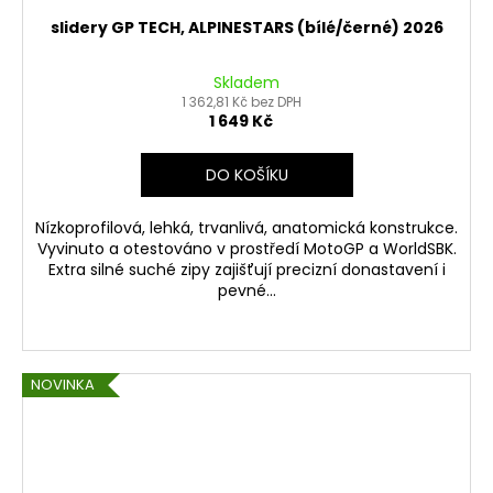
slidery GP TECH, ALPINESTARS (bílé/černé) 2026
Skladem
1 362,81 Kč bez DPH
1 649 Kč
DO KOŠÍKU
Nízkoprofilová, lehká, trvanlivá, anatomická konstrukce.
Vyvinuto a otestováno v prostředí MotoGP a WorldSBK.
Extra silné suché zipy zajišťují precizní donastavení i
pevné...
NOVINKA