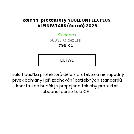
kolenní protektory NUCLEON FLEX PLUS,
ALPINESTARS (černá) 2026
Skladem
660,33 Kč bez DPH
799 Kč
DETAIL
malá tloušťka protektorů dělá z protektoru nenápadný
prvek ochrany i při zachování potřebných standardů
konstrukce buněk je propojena tak aby protektor
obepnul partie těla CE...