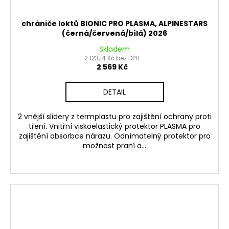
chrániče loktů BIONIC PRO PLASMA, ALPINESTARS
(černá/červená/bílá) 2026
Skladem
2 123,14 Kč bez DPH
2 569 Kč
DETAIL
2 vnější slidery z termplastu pro zajištění ochrany proti
tření. Vnitřní viskoelastický protektor PLASMA pro
zajištění absorbce nárazu. Odnímatelný protektor pro
možnost praní a...