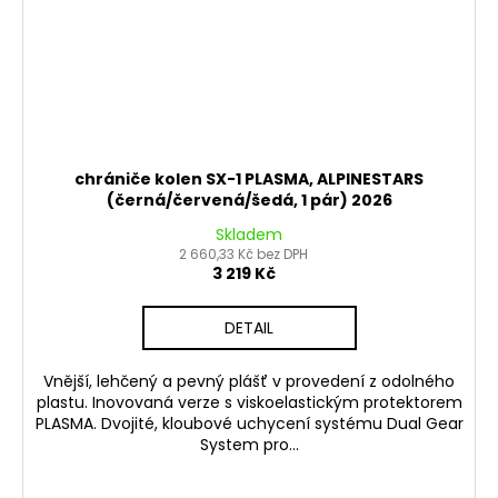
chrániče kolen SX-1 PLASMA, ALPINESTARS
(černá/červená/šedá, 1 pár) 2026
Skladem
2 660,33 Kč bez DPH
3 219 Kč
DETAIL
Vnější, lehčený a pevný plášť v provedení z odolného
plastu. Inovovaná verze s viskoelastickým protektorem
PLASMA. Dvojité, kloubové uchycení systému Dual Gear
System pro...