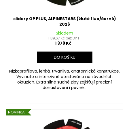
slidery GP PLUS, ALPINESTARS (žluté fluo/černé)
2026
Skladem
1 139,67 Kč bez DPH
1 379 Kč
DO KOŠÍKU
Nízkoprofilová, lehká, trvanlivá, anatomická konstrukce.
Vyvinuto a intenzivně otestováno na závodních
okruzích. Extra silné suché zipy zajišťují precizní
donastavení i pevné...
NOVINKA