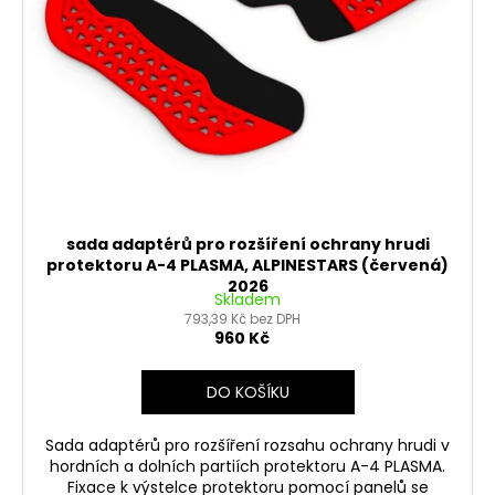
č
d
u
u
j
k
e
t
m
e
ů
MATICE
KRKU
ŘÍZENÍ
VRCHNÍ
sada adaptérů pro rozšíření ochrany hrudi
M22X1
protektoru A-4 PLASMA, ALPINESTARS (červená)
PITBIKE
2026
Skladem
YCF
793,39 Kč bez DPH
162
960 Kč
Kč
DO KOŠÍKU
Sada adaptérů pro rozšíření rozsahu ochrany hrudi v
hordních a dolních partiích protektoru A-4 PLASMA.
Fixace k výstelce protektoru pomocí panelů se