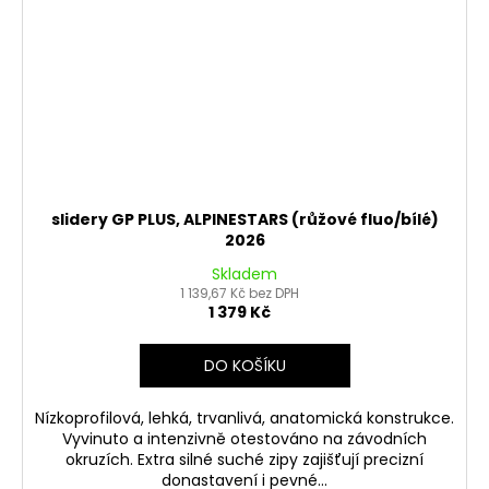
slidery GP PLUS, ALPINESTARS (růžové fluo/bílé)
2026
Skladem
1 139,67 Kč bez DPH
1 379 Kč
DO KOŠÍKU
Nízkoprofilová, lehká, trvanlivá, anatomická konstrukce.
Vyvinuto a intenzivně otestováno na závodních
okruzích. Extra silné suché zipy zajišťují precizní
donastavení i pevné...