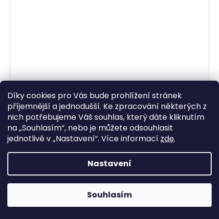
Díky cookies pro Vás bude prohlížení stránek
příjemnější a jednodušší. Ke zpracování některých z
nich potřebujeme Váš souhlas, který dáte kliknutím
na „
Souhlasím
“, nebo je můžete odsouhlasit
jednotlivě v „
Nastavení
“.
Více informací
zde
.
Nastavení
chrániče hrudi NUCLEON FLEX PRO Ci vkládací
certifikace CE2, ALPINESTARS (antracit/černá)
Souhlasím
2026
Skladem
908,26 Kč bez DPH
1 099 Kč