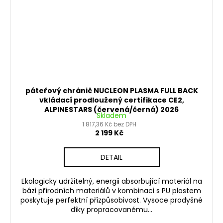
páteřový chránič NUCLEON PLASMA FULL BACK
vkládací prodloužený certifikace CE2,
ALPINESTARS (červená/černá) 2026
Skladem
1 817,36 Kč bez DPH
2 199 Kč
DETAIL
Ekologicky udržitelný, energii absorbující materiál na
bázi přírodních materiálů v kombinaci s PU plastem
poskytuje perfektní přizpůsobivost. Vysoce prodyšné
díky propracovanému...