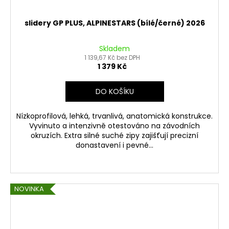
slidery GP PLUS, ALPINESTARS (bílé/černé) 2026
Skladem
1 139,67 Kč bez DPH
1 379 Kč
DO KOŠÍKU
Nízkoprofilová, lehká, trvanlivá, anatomická konstrukce.
Vyvinuto a intenzivně otestováno na závodních
okruzích. Extra silné suché zipy zajišťují precizní
donastavení i pevné...
NOVINKA