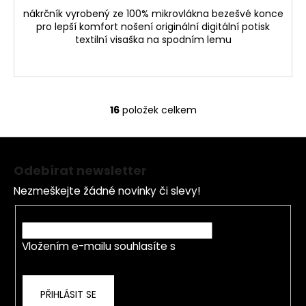
nákrčník vyrobený ze 100% mikrovlákna bezešvé konce
pro lepší komfort nošení originální digitální potisk
textilní visaška na spodním lemu
16
položek celkem
O
v
Z
l
á
á
Odebírat newsletter
d
p
a
Nezmeškejte žádné novinky či slevy!
a
c
t
E-mail
í
í
p
Vložením e-mailu souhlasíte s
podmínkami
r
ochrany osobních údajů
v
k
PŘIHLÁSIT SE
y