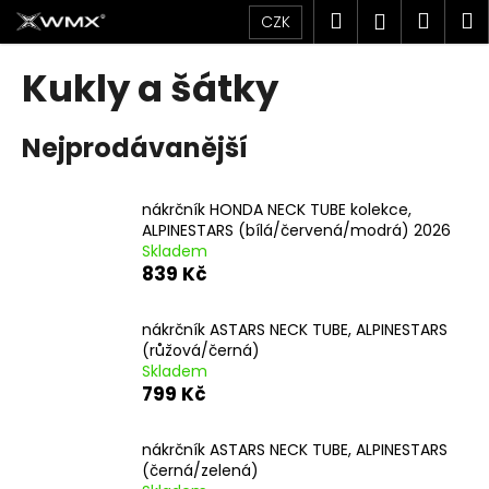
K
Přejít
Hledat
Náku
M
Přihlášen
CZK
na
o
obsah
Zpět
Zpět
košík
š
Kukly a šátky
í
C
k
Nejprodávanější
o
p
o
nákrčník HONDA NECK TUBE kolekce,
t
ALPINESTARS (bílá/červená/modrá) 2026
Skladem
ř
839 Kč
e
b
nákrčník ASTARS NECK TUBE, ALPINESTARS
u
(růžová/černá)
j
Skladem
799 Kč
e
t
nákrčník ASTARS NECK TUBE, ALPINESTARS
e
(černá/zelená)
n