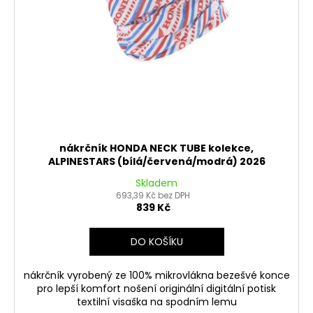
č
d
u
u
j
k
e
t
m
ů
e
OPRAVNÁ
SADA
BRZDOVÉHO
nákrčník HONDA NECK TUBE kolekce,
TŘMENU
ALPINESTARS (bílá/červená/modrá) 2026
PITBIKE
YCF
Skladem
693,39 Kč bez DPH
135
839 Kč
Kč
DO KOŠÍKU
nákrčník vyrobený ze 100% mikrovlákna bezešvé konce
pro lepší komfort nošení originální digitální potisk
textilní visaška na spodním lemu