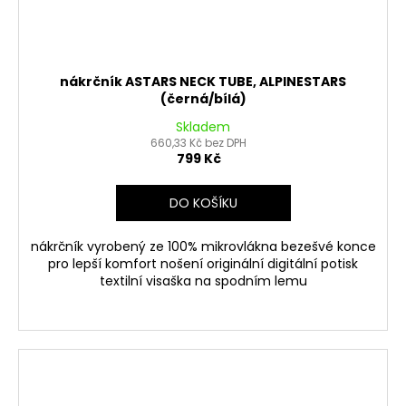
nákrčník ASTARS NECK TUBE, ALPINESTARS
(černá/bílá)
Skladem
660,33 Kč bez DPH
799 Kč
DO KOŠÍKU
nákrčník vyrobený ze 100% mikrovlákna bezešvé konce
pro lepší komfort nošení originální digitální potisk
textilní visaška na spodním lemu