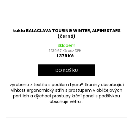
kukla BALACLAVA TOURING WINTER, ALPINESTARS
(černá)
Skladem
1 139,67 Kč bez DPH
1 379 Kč
DO KOŠÍKU
vyrobeno z textilie s podílem Lycra® tkaniny absorbující
vlhkost ergonomický střih s prostupem v obličejových
partiích a dýchací prostupy krční panel s podšívkou
obsahuje větru...