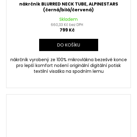
nákrčník BLURRED NECK TUBE, ALPINESTARS
(černá/bílá/červená)
Skladem
660,33 Kč bez DPH
799 Kč
DO KOŠÍKU
nákrčník vyrobený ze 100% mikrovlákna bezešvé konce
pro lepší komfort nošení originální digitální potisk
textilní visaška na spodním lemu