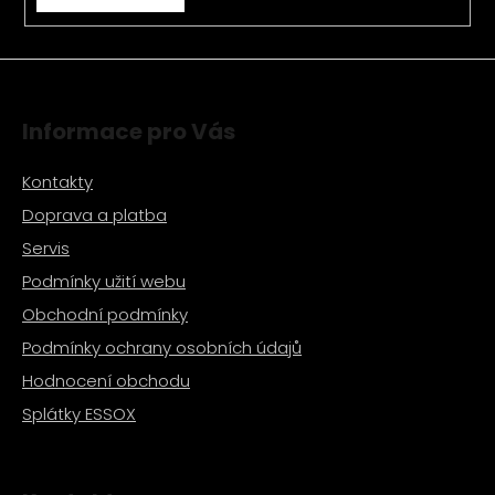
v
ý
p
i
s
Informace pro Vás
u
Kontakty
Doprava a platba
Servis
Podmínky užití webu
Obchodní podmínky
Podmínky ochrany osobních údajů
Hodnocení obchodu
Splátky ESSOX