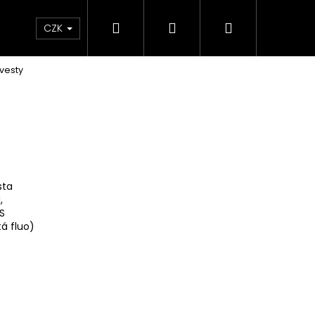
Hledat
Přihlášení
Nákupní
e & Maziva
Příslušenství
Dárkové Poukaz
CZK
 vesty
košík
sta
,
S
á fluo)
Následující