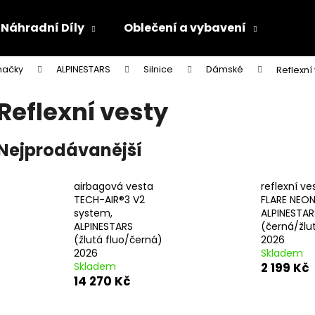
Náhradní Díly
Oblečení a vybavení
Olej
načky
ALPINESTARS
Silnice
Dámské
Reflexní
Co potřebujete najít?
Reflexní vesty
HLEDAT
Nejprodávanější
airbagová vesta
reflexní ve
Doporučujeme
TECH-AIR®3 V2
FLARE NEON
system,
ALPINESTAR
ALPINESTARS
(černá/žlut
(žlutá fluo/černá)
2026
2026
Skladem
Skladem
2 199 Kč
14 270 Kč