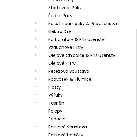
PITBIKE DUŠE PŘEDNÍ 14 PALCŮ
l
Startovací Páky
200 Kč
Řadící Páky
Kola, Pneumatiky & Příslušenství
Elektro Díly
Karburátory & Příslušenství
Vzduchové Filtry
Olejové Chladiče & Příslušenství
Olejové Filtry
Řetězová Soustava
Podvozek & Tlumiče
Plasty
Výfuky
Těsnění
Polepy
Sedadla
Palivová Soustava
Palivové Hadičky