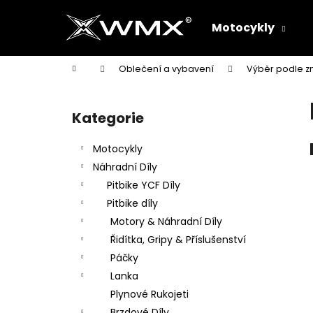
K
Přejít
na
o
Motocykly
obsah
Zpět
Zpět
š
do
do
í
Domů
Oblečení a vybavení
Výběr podle z
k
obchodu
obchodu
P
o
Kategorie
Přeskočit
s
kategorie
t
Motocykly
r
Náhradní Díly
a
Pitbike YCF Díly
n
Pitbike díly
n
Motory & Náhradní Díly
í
Řidítka, Gripy & Příslušenství
p
Páčky
a
Lanka
n
Plynové Rukojeti
e
Brzdové Díly