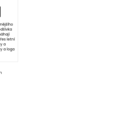
nějšího
odšívka
áhají
es letní
dy a
y a loga
m