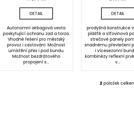
DETAIL
DETAIL
Autonomní airbagová vesta
prodyšná konstrukce v
poskytující ochranu zad a torza.
plášťě a síťovinová p
Vhodné řešení pro městský
strečové panely pom
provoz i cestování. Možnost
snadnému převlečení př
umístění přes i pod bundu.
i vícesezonní bun
Možnost bezdrátového
kombinézy reflexní prvk
propojení s...
v...
2
položek celke
O
v
l
á
d
a
c
í