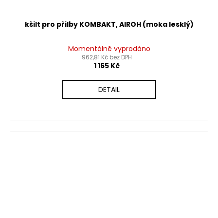
kšilt pro přilby KOMBAKT, AIROH (moka lesklý)
Momentálně vyprodáno
962,81 Kč bez DPH
1 165 Kč
DETAIL