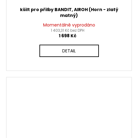
kšilt pro přilby BANDIT, AIROH (Horn - zlatý
matný)
Momentálně vyprodáno
1 403,31 Kč bez DPH
1 698 Kč
DETAIL