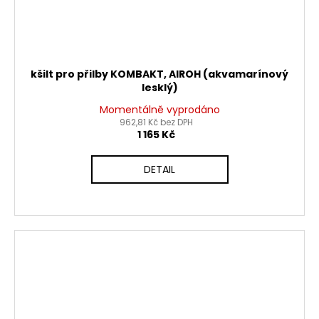
kšilt pro přilby KOMBAKT, AIROH (akvamarínový
lesklý)
Momentálně vyprodáno
962,81 Kč bez DPH
1 165 Kč
DETAIL