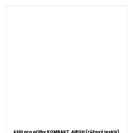
kšilt pro přilby KOMBAKT, AIROH (růžový lesklý)