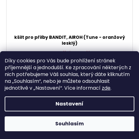
kšilt pro přilby BANDIT, AIROH (Tune - oranžový
lesklý)
Momentálně vyprodáno
1 403,31 Kč bez DPH
Díky cookies pro Vás bude prohlížení stránek
1 698 Kč
příjemnější a jednodušší. Ke zpracování některých z
nich potřebujeme Váš souhlas, který dáte kliknutím
DETAIL
na „
Souhlasím
“, nebo je můžete odsouhlasit
jednotlivě v „
Nastavení
“.
Více informací
zde
.
Nastavení
Souhlasím