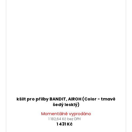
kšilt pro přilby BANDIT, AIROH (Color - tmavě
šedý lesklý)
Momentálně vyprodáno
1 182,64 Kč bez DPH
1 431 Kč