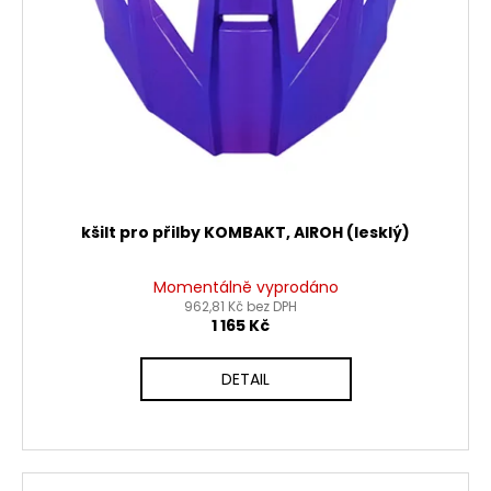
č
d
u
u
j
k
e
t
m
ů
e
PITBIKE
PŘEDNÍ
TLUMIČE,
kšilt pro přilby KOMBAKT, AIROH (lesklý)
VIDLICE
795MM
WPB
Momentálně vyprodáno
RACE
962,81 Kč bez DPH
1 165 Kč
3
600
Kč
DETAIL