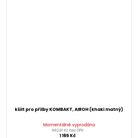
kšilt pro přilby KOMBAKT, AIROH (khaki matný)
Momentálně vyprodáno
962,81 Kč bez DPH
1 165 Kč