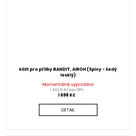
kšilt pro přilby BANDIT, AIROH (Spicy - šedý
lesklý)
Momentálně vyprodáno
1 403,31 Kč bez DPH
1 698 Kč
DETAIL