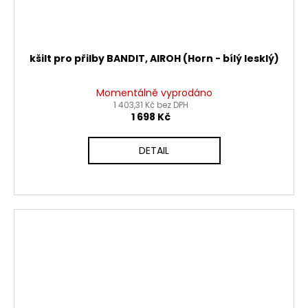
kšilt pro přilby BANDIT, AIROH (Horn - bílý lesklý)
Momentálně vyprodáno
1 403,31 Kč bez DPH
1 698 Kč
DETAIL