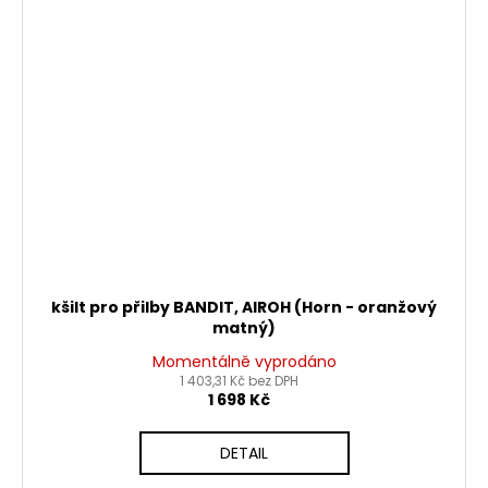
kšilt pro přilby BANDIT, AIROH (Horn - oranžový
matný)
Momentálně vyprodáno
1 403,31 Kč bez DPH
1 698 Kč
DETAIL