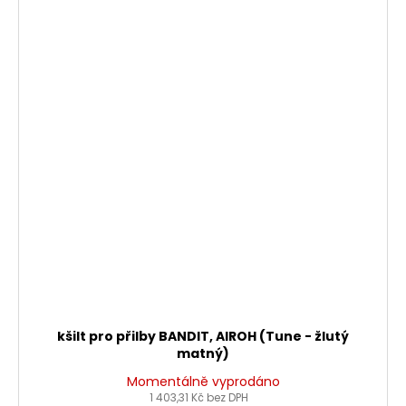
kšilt pro přilby BANDIT, AIROH (Tune - žlutý
matný)
Momentálně vyprodáno
1 403,31 Kč bez DPH