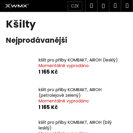
K
Přejít
Hledat
Náku
M
Přihlášen
CZK
na
o
obsah
Zpět
Zpět
košík
š
Kšilty
í
C
k
Nejprodávanější
o
p
o
kšilt pro přilby KOMBAKT, AIROH (lesklý)
t
Momentálně vyprodáno
ř
1 165 Kč
e
b
kšilt pro přilby KOMBAKT, AIROH
u
(petrolejově zelený)
j
Momentálně vyprodáno
1 165 Kč
e
t
kšilt pro přilby KOMBAKT, AIROH (bílý
e
lesklý)
n