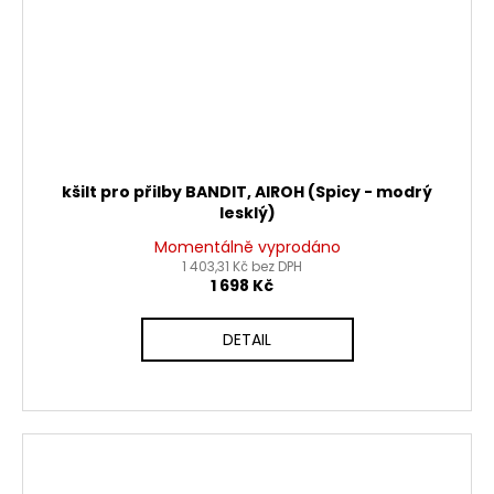
kšilt pro přilby BANDIT, AIROH (Spicy - modrý
lesklý)
Momentálně vyprodáno
1 403,31 Kč bez DPH
1 698 Kč
DETAIL