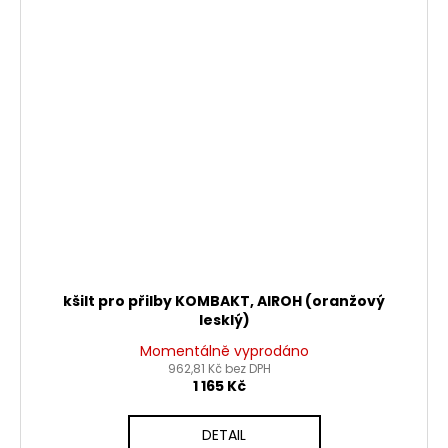
kšilt pro přilby KOMBAKT, AIROH (oranžový
lesklý)
Momentálně vyprodáno
962,81 Kč bez DPH
1 165 Kč
DETAIL