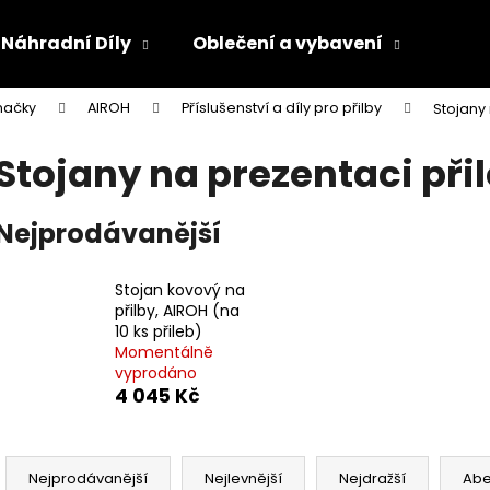
Náhradní Díly
Oblečení a vybavení
Olej
načky
AIROH
Příslušenství a díly pro přilby
Stojany 
Co potřebujete najít?
Stojany na prezentaci při
HLEDAT
Nejprodávanější
Stojan kovový na
Doporučujeme
přilby, AIROH (na
10 ks přileb)
Momentálně
vyprodáno
4 045 Kč
Ř
a
Nejprodávanější
Nejlevnější
Nejdražší
Ab