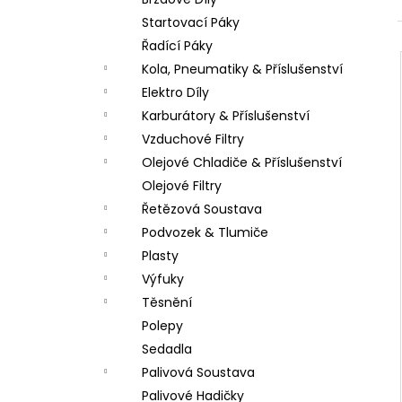
PITBIKE SPOJKOVÉ LANKO 94CM, VÝSUV
l
6CM STOMP, DEMONX ,WPB
Startovací Páky
180 Kč
Řadící Páky
Kola, Pneumatiky & Příslušenství
Elektro Díly
Karburátory & Příslušenství
Vzduchové Filtry
Olejové Chladiče & Příslušenství
Olejové Filtry
Řetězová Soustava
Podvozek & Tlumiče
Plasty
Výfuky
Těsnění
Polepy
Sedadla
Palivová Soustava
Palivové Hadičky