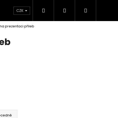
Hledat
Přihlášení
Nákupní
e & Maziva
Příslušenství
Dárkové Poukaz
CZK
na prezentaci přileb
košík
leb
Následující
ecedně