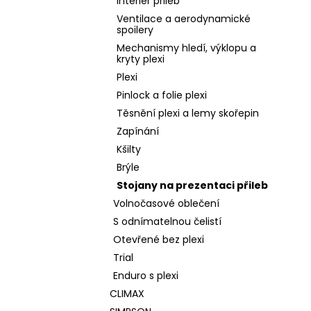
Interier přileb
Ventilace a aerodynamické
spoilery
Mechanismy hledí, výklopu a
kryty plexi
Plexi
Pinlock a folie plexi
Těsnění plexi a lemy skořepin
Zapínání
Kšilty
Brýle
Stojany na prezentaci přileb
Volnočasové oblečení
S odnímatelnou čelistí
Otevřené bez plexi
Trial
Enduro s plexi
CLIMAX