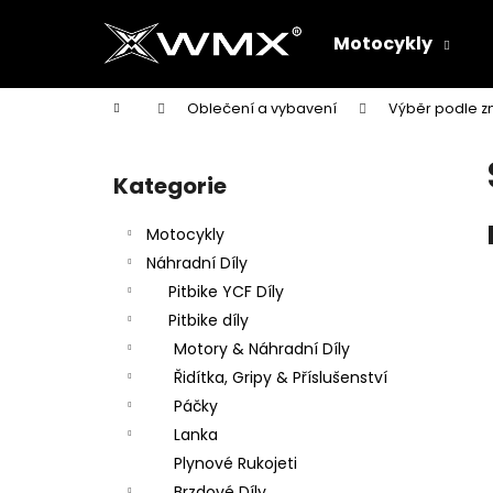
K
Přejít
na
o
Motocykly
obsah
Zpět
Zpět
š
do
do
í
Domů
Oblečení a vybavení
Výběr podle z
k
obchodu
obchodu
P
o
Kategorie
Přeskočit
s
kategorie
t
Motocykly
r
Náhradní Díly
a
Pitbike YCF Díly
n
Pitbike díly
n
Motory & Náhradní Díly
í
Řidítka, Gripy & Příslušenství
p
Páčky
a
Lanka
n
Plynové Rukojeti
e
Brzdové Díly