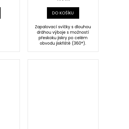
Republika
DO KOŠÍKU
Zapalovací svíčky s dlouhou
dráhou výboje s možností
přeskoku jiskry po celém
obvodu jiskřiště (360°).