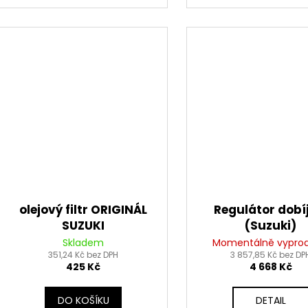
olejový filtr ORIGINÁL
Regulátor dobí
SUZUKI
(Suzuki)
Skladem
Momentálně vypro
351,24 Kč bez DPH
3 857,85 Kč bez DP
425 Kč
4 668 Kč
DO KOŠÍKU
DETAIL