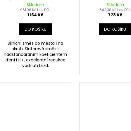
SINTERED) NEWFREN (2
Skladem
Skladem
961,98 Kč bez DPH
ks v balení)
642,98 Kč bez DPH
1 164 Kč
778 Kč
DO KOŠÍKU
DO KOŠÍKU
Silniční směs do města i na
okruh. Sinterová směs s
nadstandardním koeficientem
tření HH+, excelentní redukce
vadnutí brzd.