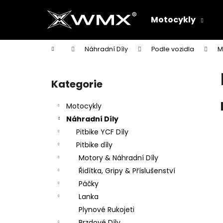
K
Přejít
na
o
Motocykly
obsah
Zpět
Zpět
š
do
do
í
Domů
Náhradní Díly
Podle vozidla
M
k
obchodu
obchodu
P
o
Kategorie
Přeskočit
s
kategorie
t
Motocykly
r
Náhradní Díly
a
Pitbike YCF Díly
n
Pitbike díly
n
Motory & Náhradní Díly
í
Řidítka, Gripy & Příslušenství
p
Páčky
a
Lanka
n
Plynové Rukojeti
e
Brzdové Díly