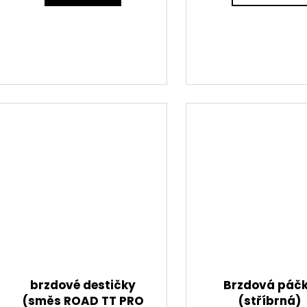
brzdové destičky
Brzdová páč
(směs ROAD TT PRO
(stříbrná)