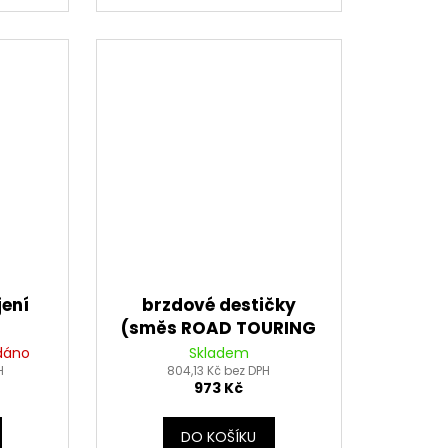
jení
brzdové destičky
(směs ROAD TOURING
SINTERED) NEWFREN (2
dáno
Skladem
H
ks v balení)
804,13 Kč bez DPH
973 Kč
DO KOŠÍKU