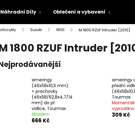
Náhradní Díly
Oblečení a vybavení
Olej
otocykly
Suzuki
1800
M 1800 RZUF Intruder [2010]
Co potřebujete najít?
M 1800 RZUF Intruder [201
HLEDAT
Nejprodávanější
simeringy
simeringy 
Doporučujeme
(46x58x10,5 mm)
přední vidl
+ prachovky
(46x58x10
(46x58/62,8x4,7/14
Tourmax
mm) do př.
Momentál
vidlice, Tourmax
vyprodáno
Skladem
309 Kč
666 Kč