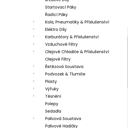
PITBIKE DUŠE PŘEDNÍ 14 PALCŮ
l
Startovací Páky
200 Kč
Řadící Páky
Kola, Pneumatiky & Příslušenství
Elektro Díly
Karburátory & Příslušenství
Vzduchové Filtry
Olejové Chladiče & Příslušenství
Olejové Filtry
Řetězová Soustava
Podvozek & Tlumiče
Plasty
Výfuky
Těsnění
Polepy
Sedadla
Palivová Soustava
Palivové Hadičky