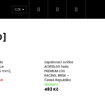
Hledat
Přihlášení
Nákupní
e & Maziva
Příslušenství
Dárkové Poukaz
CZK
košík
0]
do
zapalovací svíčka
ice
AOR10LGS řada
,5 mm),
PREMIUM LGS
RACING, BRISK -
ně
Česká Republika
Skladem
483 Kč
Následující