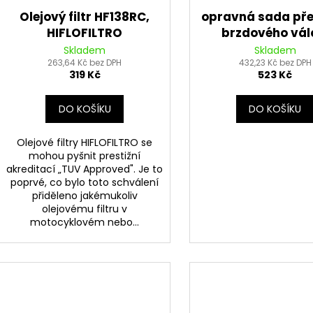
Olejový filtr HF138RC,
opravná sada př
HIFLOFILTRO
brzdového vál
Tourmax
Skladem
Skladem
263,64 Kč bez DPH
432,23 Kč bez DPH
319 Kč
523 Kč
DO KOŠÍKU
DO KOŠÍKU
Olejové filtry HIFLOFILTRO se
mohou pyšnit prestižní
akreditací „TUV Approved". Je to
poprvé, co bylo toto schválení
přiděleno jakémukoliv
olejovému filtru v
motocyklovém nebo...