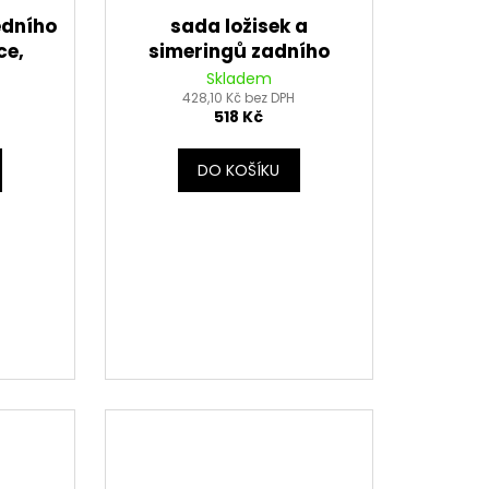
edního
sada ložisek a
ce,
simeringů zadního
kola, Tourmax
Skladem
428,10 Kč bez DPH
518 Kč
DO KOŠÍKU