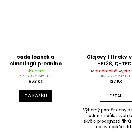
sada ložisek a
Olejový filtr ekvi
simeringů předního
HF138, Q-TE
kola, Tourmax
Skladem
Momentálně vypro
547,93 Kč bez DPH
104,96 Kč bez DPH
663 Kč
127 Kč
DO KOŠÍKU
DETAIL
Výborný poměr ceny a k
jedním z důležitých f
skvělé prodejnosti filt
na evropském trh