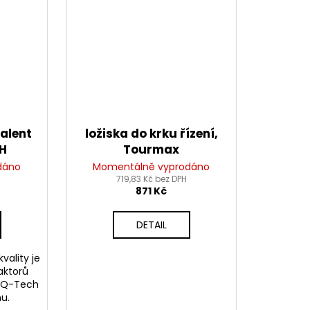
valent
ložiska do krku řízení,
CH
Tourmax
dáno
Momentálně vyprodáno
719,83 Kč bez DPH
871 Kč
DETAIL
vality je
aktorů
rů Q-Tech
u.