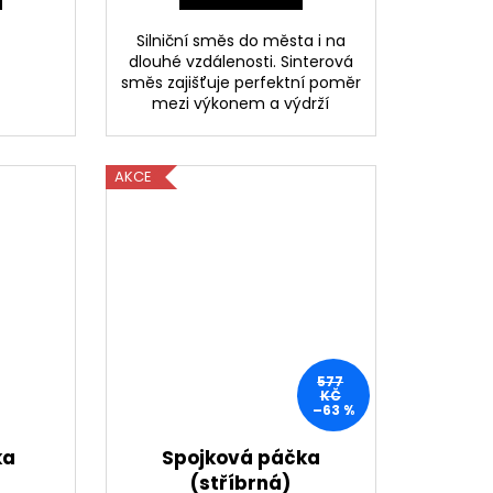
Silniční směs do města i na
dlouhé vzdálenosti. Sinterová
směs zajišťuje perfektní poměr
mezi výkonem a výdrží
AKCE
577
KČ
–63 %
ka
Spojková páčka
(stříbrná)