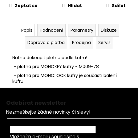
č
cena:
Zeptat se
Hlídat
Sdílet
u
j
e
m
Popis
Hodnocení
Parametry
Diskuze
e
Doprava a platba
Prodejna
Servis
PITBIKE
Nutno dokoupit plotnu podle kufru!
DUŠE
ZADNÍ
- plotna pro MONOKEY kufry - M009-78
14
PALCŮ
- plotna pro MONOLOCK kufry je součástí balení
kufru
210
Kč
Z
á
Odebírat newsletter
p
Nezmeškejte žádné novinky či slevy!
a
t
E-mail
í
Vložením e-mailu souhlasíte s
podmínkami