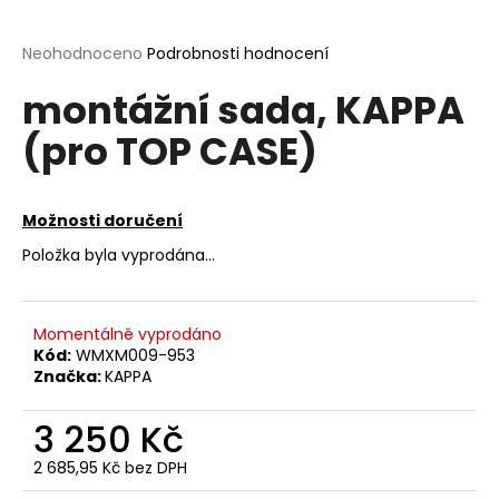
a
j
Průměrné
Neohodnoceno
Podrobnosti hodnocení
hodnocení
í
montážní sada, KAPPA
produktu
t
je
(pro TOP CASE)
?
0,0
z
5
hvězdiček.
Možnosti doručení
Položka byla vyprodána…
HLEDAT
Momentálně vyprodáno
D
Kód:
WMXM009-953
o
Značka:
KAPPA
p
o
3 250 Kč
r
2 685,95 Kč bez DPH
u
Měrná