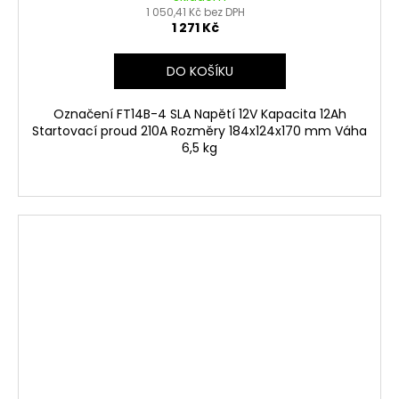
1 050,41 Kč bez DPH
1 271 Kč
DO KOŠÍKU
Označení FT14B-4 SLA Napětí 12V Kapacita 12Ah
Startovací proud 210A Rozměry 184x124x170 mm Váha
6,5 kg