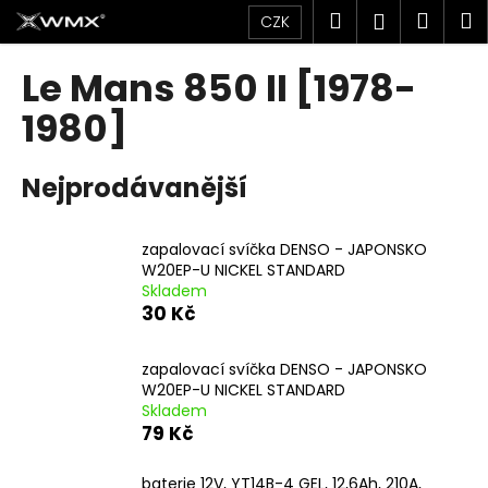
K
Přejít
Hledat
Náku
M
Přihlášen
CZK
na
o
obsah
Zpět
Zpět
košík
š
Le Mans 850 II [1978-
í
C
1980]
k
o
p
Nejprodávanější
o
t
zapalovací svíčka DENSO - JAPONSKO
ř
W20EP-U NICKEL STANDARD
e
Skladem
b
30 Kč
u
j
zapalovací svíčka DENSO - JAPONSKO
W20EP-U NICKEL STANDARD
e
Skladem
t
79 Kč
e
n
baterie 12V, YT14B-4 GEL, 12,6Ah, 210A,