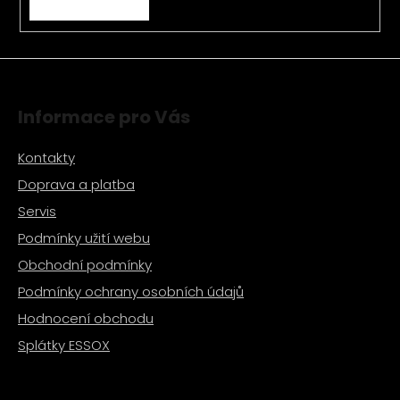
v
ý
p
i
s
Informace pro Vás
u
Kontakty
Doprava a platba
Servis
Podmínky užití webu
Obchodní podmínky
Podmínky ochrany osobních údajů
Hodnocení obchodu
Splátky ESSOX