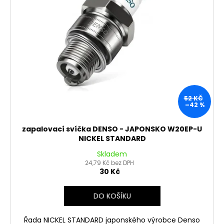
č
ů
o
u
j
d
e
u
m
k
e
t
ů
OPRAVNÁ
SADA
52 KČ
BRZDOVÉHO
–42 %
TŘMENU
PITBIKE
YCF
zapalovací svíčka DENSO - JAPONSKO W20EP-U
NICKEL STANDARD
135
Kč
Skladem
24,79 Kč bez DPH
30 Kč
DO KOŠÍKU
Řada NICKEL STANDARD japonského výrobce Denso