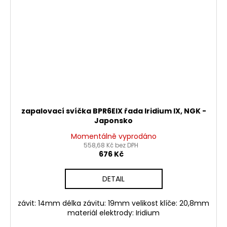
zapalovací svíčka BPR6EIX řada Iridium IX, NGK -
Japonsko
Momentálně vyprodáno
558,68 Kč bez DPH
676 Kč
DETAIL
závit: 14mm délka závitu: 19mm velikost klíče: 20,8mm
materiál elektrody: Iridium