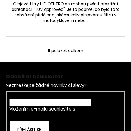
Olejové filtry HIFLOFILTRO se mohou pyšnit prestižní
akreditací „TUV Approved". Je to poprvé, co bylo toto
schválení přiděleno jakémukoliv olejovému filtru v
motocyklovém nebo...
6
položek celkem
O
v
Z
l
á
á
Odebírat newsletter
d
p
a
Nezmeškejte žádné novinky či slevy!
a
c
t
E-mail
í
í
p
Vložením e-mailu souhlasíte s
podmínkami
r
ochrany osobních údajů
v
k
PŘIHLÁSIT SE
y