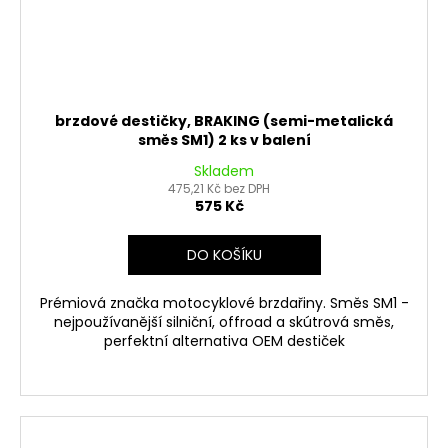
brzdové destičky, BRAKING (semi-metalická
směs SM1) 2 ks v balení
Skladem
475,21 Kč bez DPH
575 Kč
DO KOŠÍKU
Prémiová značka motocyklové brzdařiny. Směs SM1 -
nejpoužívanější silniční, offroad a skútrová směs,
perfektní alternativa OEM destiček