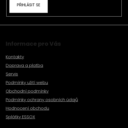
PŘIHLÁSIT SE
y
v
ý
p
i
s
Informace pro Vás
u
Kontakty
Doprava a platba
Servis
Podmínky užití webu
Obchodní podmínky
Podmínky ochrany osobních údajů
Hodnocení obchodu
Splátky ESSOX