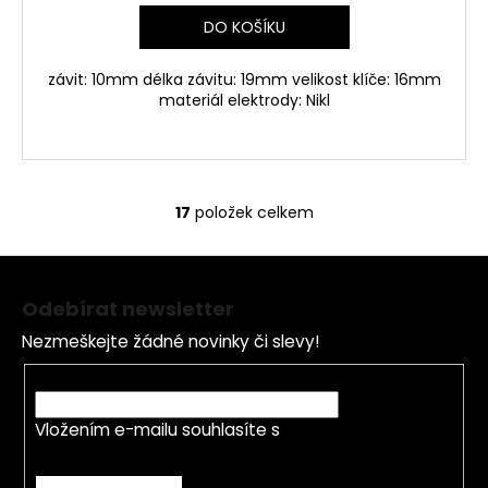
DO KOŠÍKU
závit: 10mm délka závitu: 19mm velikost klíče: 16mm
materiál elektrody: Nikl
17
položek celkem
O
v
Z
l
á
á
Odebírat newsletter
d
p
a
Nezmeškejte žádné novinky či slevy!
a
c
t
E-mail
í
í
p
Vložením e-mailu souhlasíte s
podmínkami
r
ochrany osobních údajů
v
k