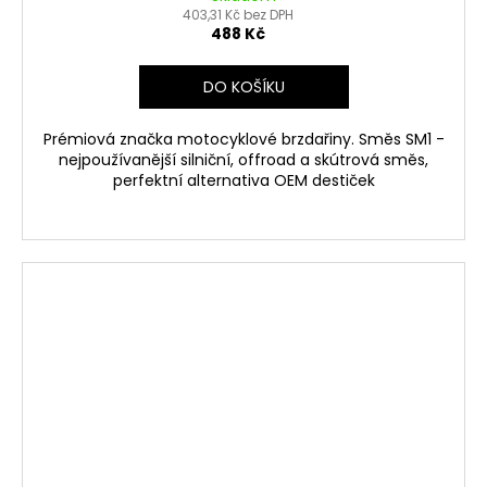
403,31 Kč bez DPH
488 Kč
DO KOŠÍKU
Prémiová značka motocyklové brzdařiny. Směs SM1 -
nejpoužívanější silniční, offroad a skútrová směs,
perfektní alternativa OEM destiček