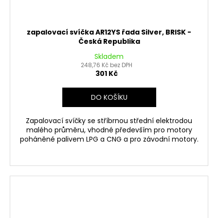
zapalovací svíčka AR12YS řada Silver, BRISK -
Česká Republika
Skladem
248,76 Kč bez DPH
301 Kč
DO KOŠÍKU
Zapalovací svíčky se stříbrnou střední elektrodou
malého průměru, vhodné především pro motory
poháněné palivem LPG a CNG a pro závodní motory.