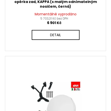
opěrka zad, KAPPA (s malým odnímatelným
nosičem, černá)
Momentálně vyprodáno
5 703,31 Kč bez DPH
6 901 Kč
DETAIL