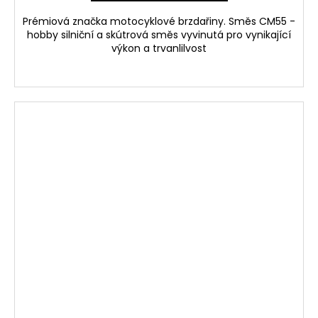
Prémiová značka motocyklové brzdařiny. Směs CM55 -
hobby silniční a skútrová směs vyvinutá pro vynikající
výkon a trvanlilvost