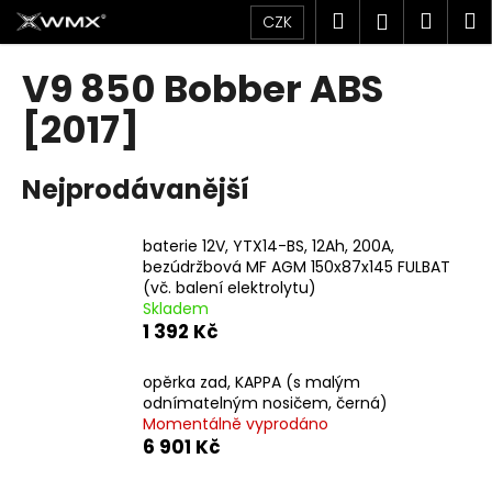
K
Přejít
Hledat
Náku
M
Přihlášen
CZK
na
o
obsah
Zpět
Zpět
košík
š
V9 850 Bobber ABS
í
C
[2017]
k
o
p
Nejprodávanější
o
t
baterie 12V, YTX14-BS, 12Ah, 200A,
ř
bezúdržbová MF AGM 150x87x145 FULBAT
e
(vč. balení elektrolytu)
Skladem
b
1 392 Kč
u
j
opěrka zad, KAPPA (s malým
e
odnímatelným nosičem, černá)
Momentálně vyprodáno
t
6 901 Kč
e
n