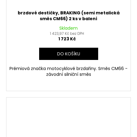
brzdové destičky, BRAKING (semi metalická
směs CM66) 2 ks v balení
Skladem
1 423,97 Kč bez DPH
1 723 Kč
DO KOŠÍKU
Prémiová značka motocyklové brzdařiny. Směs CM66 -
závodní silniční směs