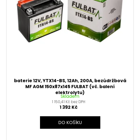
č
ů
o
u
j
d
e
u
m
k
e
t
ů
PITBIKE
BRZDOVÁ
PÁČKA
WPB
RACE
baterie 12V, YTX14-BS, 12Ah, 200A, bezúdržbová
320
MF AGM 150x87x145 FULBAT (vč. balení
Kč
elektrolytu)
Skladem
1 150,41 Kč bez DPH
1 392 Kč
DO KOŠÍKU