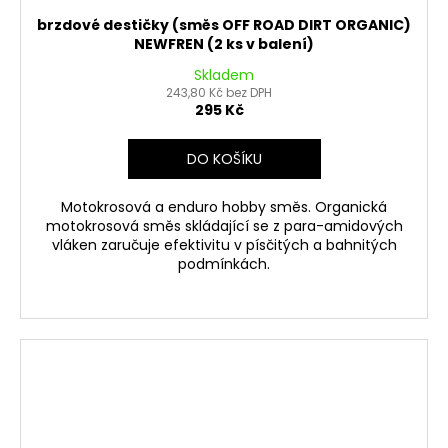
brzdové destičky (směs OFF ROAD DIRT ORGANIC)
NEWFREN (2 ks v balení)
Skladem
243,80 Kč bez DPH
295 Kč
DO KOŠÍKU
Motokrosová a enduro hobby směs. Organická
motokrosová směs skládající se z para-amidových
vláken zaručuje efektivitu v písčitých a bahnitých
podmínkách.