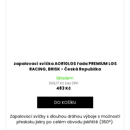
zapalovací svíčka AOR10LGS řada PREMIUM LGS
RACING, BRISK - Česká Republika
Skladem
399,17 Kč bez DPH
483 Kč
DO KOŠÍKU
Zapalovací svíčky s dlouhou dráhou výboje s možností
přeskoku jiskry po celém obvodu jiskřiště (360°).