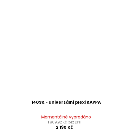
140SK - universální plexi KAPPA
Momentálně vyprodáno
1 809,92 Kč bez DPH
2 190 Kč