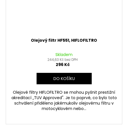
Olejový filtr HF551, HIFLOFILTRO
Skladem
244,63 Kč bez DPH
296 Kč
DO KOŠÍKU
Olejové filtry HIFLOFILTRO se mohou pyšnit prestižní
akreditací „TUV Approved". Je to poprvé, co bylo toto
schválení přiděleno jakémukoliv olejovému filtru v
motocyklovém nebo...