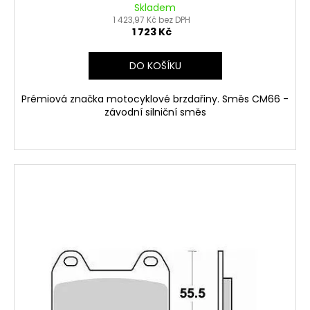
Skladem
1 423,97 Kč bez DPH
1 723 Kč
DO KOŠÍKU
Prémiová značka motocyklové brzdařiny. Směs CM66 -
závodní silniční směs