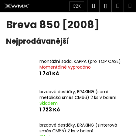
K
Přejít
Hledat
Náku
M
Přihlášen
CZK
na
o
obsah
Zpět
Zpět
košík
š
Breva 850 [2008]
í
C
k
Nejprodávanější
o
p
o
montážní sada, KAPPA (pro TOP CASE)
t
Momentálně vyprodáno
ř
1 741 Kč
e
b
brzdové destičky, BRAKING (semi
u
metalická směs CM66) 2 ks v balení
j
Skladem
1 723 Kč
e
t
brzdové destičky, BRAKING (sinterová
e
směs CM55) 2 ks v balení
n