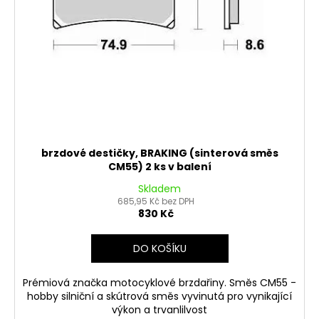
brzdové destičky, BRAKING (sinterová směs
CM55) 2 ks v balení
Skladem
685,95 Kč bez DPH
830 Kč
DO KOŠÍKU
Prémiová značka motocyklové brzdařiny. Směs CM55 -
hobby silniční a skútrová směs vyvinutá pro vynikající
výkon a trvanlilvost