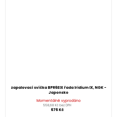
zapalovací svíčka BPR6EIX řada Iridium IX, NGK -
Japonsko
Momentálně vyprodáno
558,68 Kč bez DPH
676 Kč