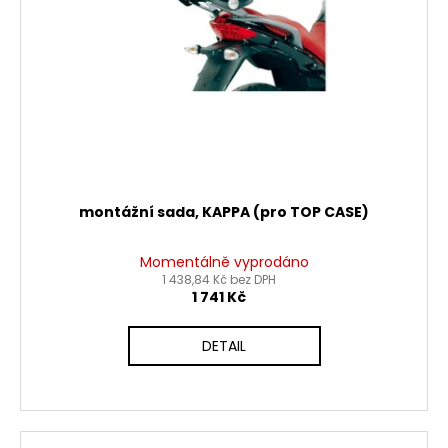
č
d
u
u
j
k
e
t
m
ů
e
MATICE
KRKU
ŘÍZENÍ
montážní sada, KAPPA (pro TOP CASE)
VRCHNÍ
M22X1
PITBIKE
Momentálně vyprodáno
YCF
1 438,84 Kč bez DPH
1 741 Kč
162
Kč
DETAIL