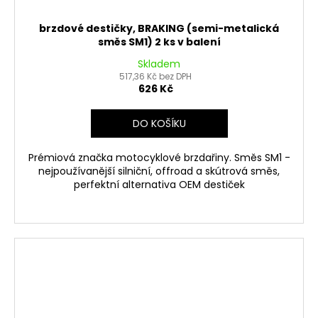
brzdové destičky, BRAKING (semi-metalická
směs SM1) 2 ks v balení
Skladem
517,36 Kč bez DPH
626 Kč
DO KOŠÍKU
Prémiová značka motocyklové brzdařiny. Směs SM1 -
nejpoužívanější silniční, offroad a skútrová směs,
perfektní alternativa OEM destiček