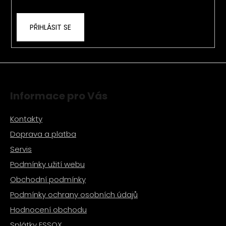
ochrany osobních údajů
v
k
PŘIHLÁSIT SE
y
v
ý
p
i
s
Informace pro Vás
u
Kontakty
Doprava a platba
Servis
Podmínky užití webu
Obchodní podmínky
Podmínky ochrany osobních údajů
Hodnocení obchodu
Splátky ESSOX