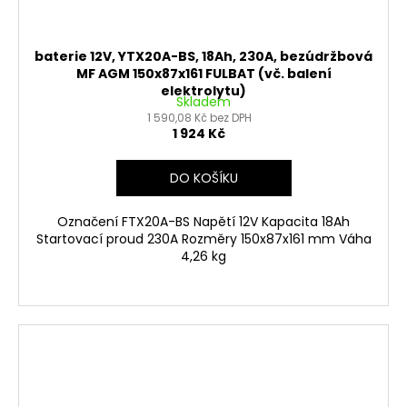
baterie 12V, YTX20A-BS, 18Ah, 230A, bezúdržbová
MF AGM 150x87x161 FULBAT (vč. balení
elektrolytu)
Skladem
1 590,08 Kč bez DPH
1 924 Kč
DO KOŠÍKU
Označení FTX20A-BS Napětí 12V Kapacita 18Ah
Startovací proud 230A Rozměry 150x87x161 mm Váha
4,26 kg