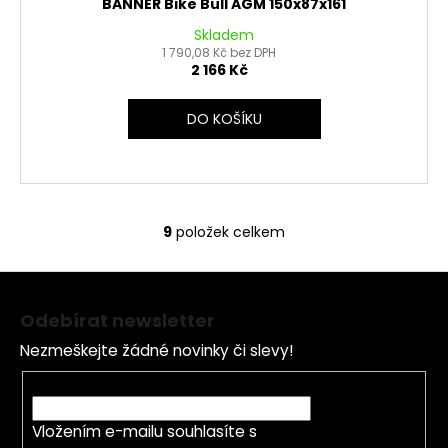
BANNER Bike Bull AGM 150x87x161
Skladem
1 790,08 Kč bez DPH
2 166 Kč
DO KOŠÍKU
9
položek celkem
O
v
Z
l
á
á
Odebírat newsletter
d
p
a
Nezmeškejte žádné novinky či slevy!
a
c
t
E-mail
í
í
p
Vložením e-mailu souhlasíte s
podmínkami
r