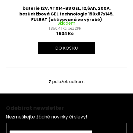
baterie 12V, YTX14-BS GEL, 12,6Ah, 200A,
bezúdržbová GEL technologie 150x87x145,
FULBAT (aktivovaná ve výrobě)
Skladem
1 350,41 Kč bez DPH
1 634 Kč
DO KOŠÍKU
7
položek celkem
O
v
Z
l
á
á
Odebírat newsletter
d
p
a
Nezmeškejte žádné novinky či slevy!
a
c
t
E-mail
í