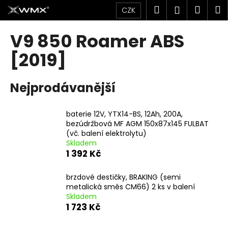
K
Přejít
Hledat
Náku
M
Přihlášen
CZK
na
o
obsah
Zpět
Zpět
košík
š
V9 850 Roamer ABS
í
C
[2019]
k
o
p
Nejprodávanější
o
t
baterie 12V, YTX14-BS, 12Ah, 200A,
ř
bezúdržbová MF AGM 150x87x145 FULBAT
e
(vč. balení elektrolytu)
Skladem
b
1 392 Kč
u
j
brzdové destičky, BRAKING (semi
e
metalická směs CM66) 2 ks v balení
Skladem
t
1 723 Kč
e
n