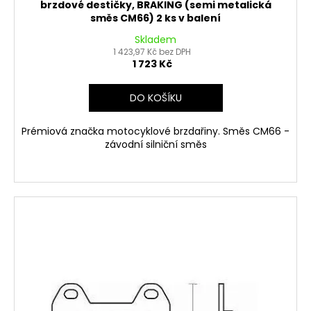
brzdové destičky, BRAKING (semi metalická
směs CM66) 2 ks v balení
Skladem
1 423,97 Kč bez DPH
1 723 Kč
DO KOŠÍKU
Prémiová značka motocyklové brzdařiny. Směs CM66 -
závodní silniční směs