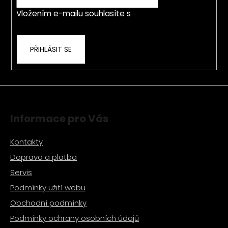
í
p
Vložením e-mailu souhlasíte s
podmínkami
r
ochrany osobních údajů
v
k
PŘIHLÁSIT SE
y
v
ý
p
i
s
Informace pro Vás
u
Kontakty
Doprava a platba
Servis
Podmínky užití webu
Obchodní podmínky
Podmínky ochrany osobních údajů