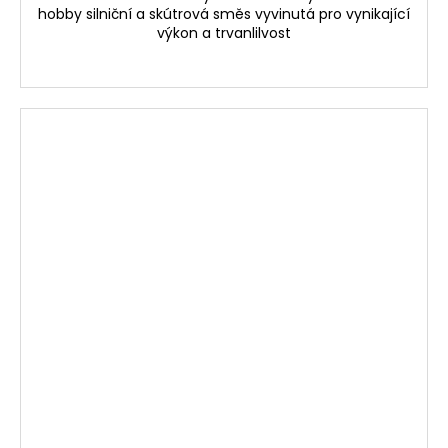
hobby silniční a skútrová směs vyvinutá pro vynikající
výkon a trvanlilvost