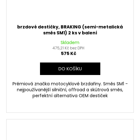
brzdové destičky, BRAKING (semi-metalická
směs SM1) 2 ks v balení
Skladem
475,21 Kč bez DPH
575 Kč
DO KOŠÍKU
Prémiová značka motocyklové brzdařiny. Směs SM1 -
nejpoužívanější silniční, offroad a skútrová směs,
perfektní alternativa OEM destiček