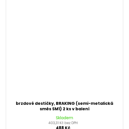
brzdové destičky, BRAKING (semi-metalická
směs SM1) 2 ks v balení
Skladem
403,31 Kč bez DPH
488 Kč