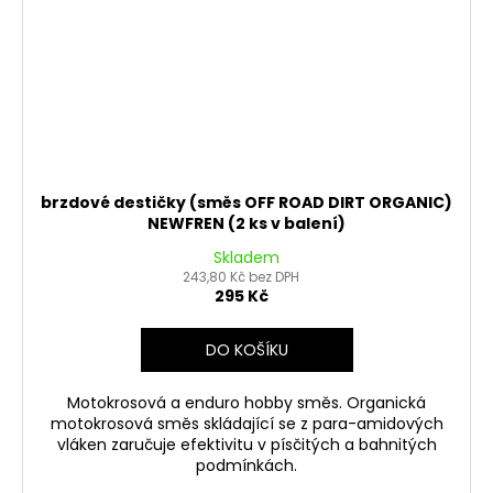
brzdové destičky (směs OFF ROAD DIRT ORGANIC)
NEWFREN (2 ks v balení)
Skladem
243,80 Kč bez DPH
295 Kč
DO KOŠÍKU
Motokrosová a enduro hobby směs. Organická
motokrosová směs skládající se z para-amidových
vláken zaručuje efektivitu v písčitých a bahnitých
podmínkách.