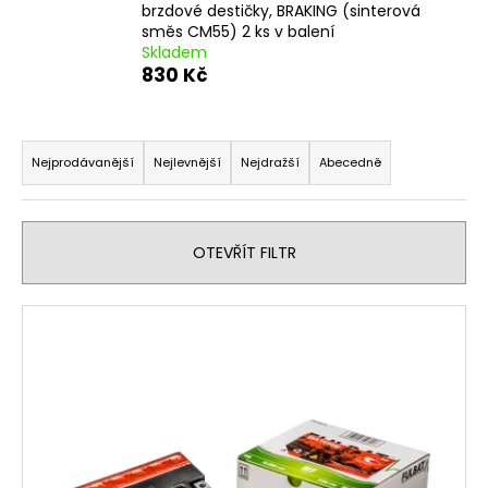
brzdové destičky, BRAKING (sinterová
a
směs CM55) 2 ks v balení
j
Skladem
830 Kč
í
t
Ř
?
a
Nejprodávanější
Nejlevnější
Nejdražší
Abecedně
z
e
n
HLEDAT
OTEVŘÍT FILTR
í
p
V
r
ý
D
o
o
p
d
p
i
u
o
s
r
k
p
u
t
r