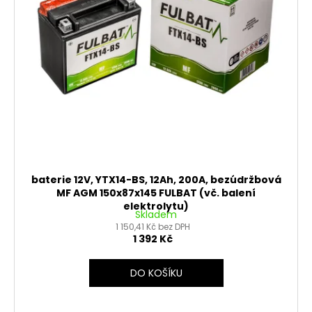
č
ů
o
u
j
d
e
u
m
k
e
t
ů
MATICE
KRKU
ŘÍZENÍ
VRCHNÍ
M22X1
PITBIKE
baterie 12V, YTX14-BS, 12Ah, 200A, bezúdržbová
YCF
MF AGM 150x87x145 FULBAT (vč. balení
elektrolytu)
162
Skladem
Kč
1 150,41 Kč bez DPH
1 392 Kč
DO KOŠÍKU