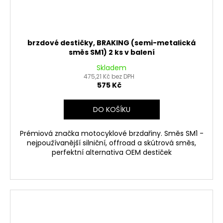
brzdové destičky, BRAKING (semi-metalická
směs SM1) 2 ks v balení
Skladem
475,21 Kč bez DPH
575 Kč
DO KOŠÍKU
Prémiová značka motocyklové brzdařiny. Směs SM1 -
nejpoužívanější silniční, offroad a skútrová směs,
perfektní alternativa OEM destiček