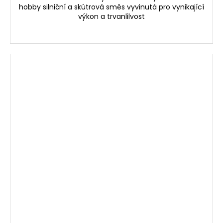
hobby silniční a skútrová směs vyvinutá pro vynikající
výkon a trvanlilvost