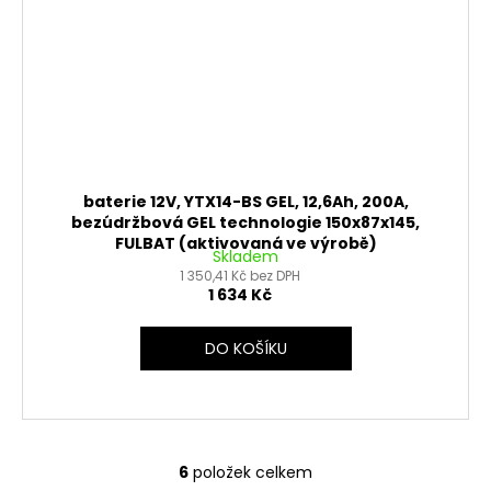
baterie 12V, YTX14-BS GEL, 12,6Ah, 200A,
bezúdržbová GEL technologie 150x87x145,
FULBAT (aktivovaná ve výrobě)
Skladem
1 350,41 Kč bez DPH
1 634 Kč
DO KOŠÍKU
6
položek celkem
O