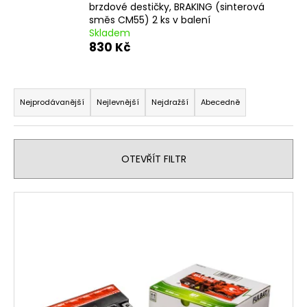
brzdové destičky, BRAKING (sinterová
a
směs CM55) 2 ks v balení
j
Skladem
830 Kč
í
t
Ř
?
a
Nejprodávanější
Nejlevnější
Nejdražší
Abecedně
z
e
n
HLEDAT
OTEVŘÍT FILTR
í
p
V
r
ý
D
o
o
p
d
p
i
u
o
s
r
k
p
u
t
r