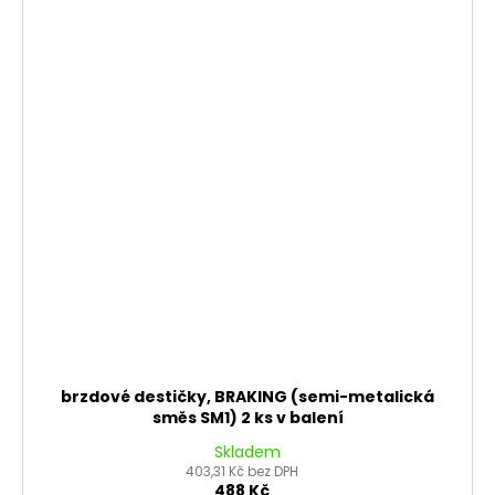
brzdové destičky, BRAKING (semi-metalická
směs SM1) 2 ks v balení
Skladem
403,31 Kč bez DPH
488 Kč