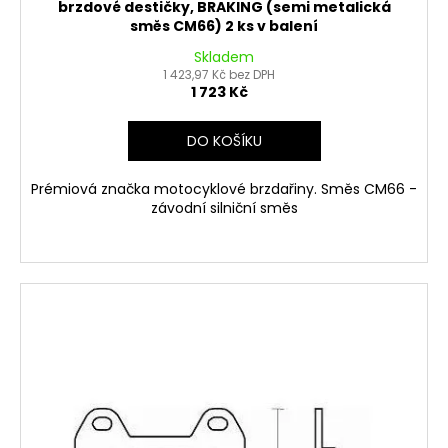
brzdové destičky, BRAKING (semi metalická
směs CM66) 2 ks v balení
Skladem
1 423,97 Kč bez DPH
1 723 Kč
DO KOŠÍKU
Prémiová značka motocyklové brzdařiny. Směs CM66 -
závodní silniční směs