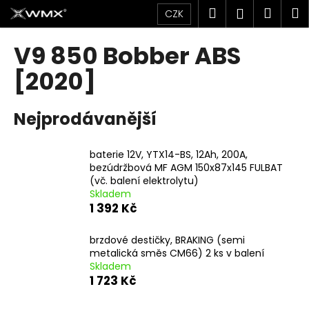
K
Přejít
Hledat
Náku
M
Přihlášen
CZK
na
o
obsah
Zpět
Zpět
košík
š
V9 850 Bobber ABS
í
C
[2020]
k
o
p
Nejprodávanější
o
t
baterie 12V, YTX14-BS, 12Ah, 200A,
ř
bezúdržbová MF AGM 150x87x145 FULBAT
e
(vč. balení elektrolytu)
Skladem
b
1 392 Kč
u
j
brzdové destičky, BRAKING (semi
e
metalická směs CM66) 2 ks v balení
Skladem
t
1 723 Kč
e
n