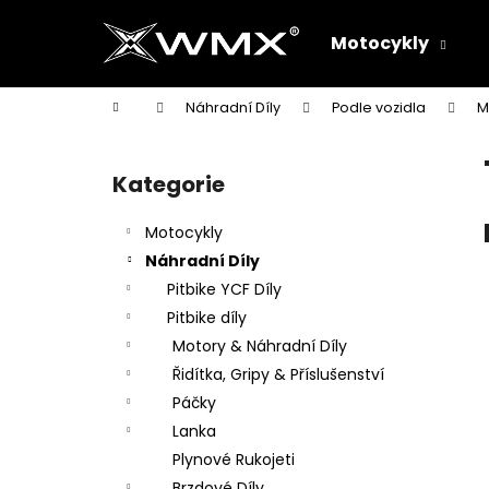
K
Přejít
na
o
Motocykly
obsah
Zpět
Zpět
š
do
do
í
Domů
Náhradní Díly
Podle vozidla
M
k
obchodu
obchodu
P
o
Kategorie
Přeskočit
s
kategorie
t
Motocykly
r
Náhradní Díly
a
Pitbike YCF Díly
n
Pitbike díly
n
Motory & Náhradní Díly
í
Řidítka, Gripy & Příslušenství
p
Páčky
a
Lanka
n
Plynové Rukojeti
e
Brzdové Díly