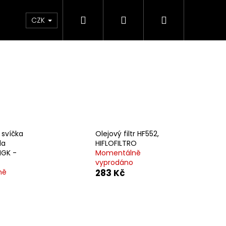
Hledat
Přihlášení
Nákupní
e & Maziva
Příslušenství
Dárkové Poukaz
CZK
košík
 svíčka
Olejový filtr HF552,
da
HIFLOFILTRO
 NGK -
Momentálně
vyprodáno
ně
283 Kč
Následující