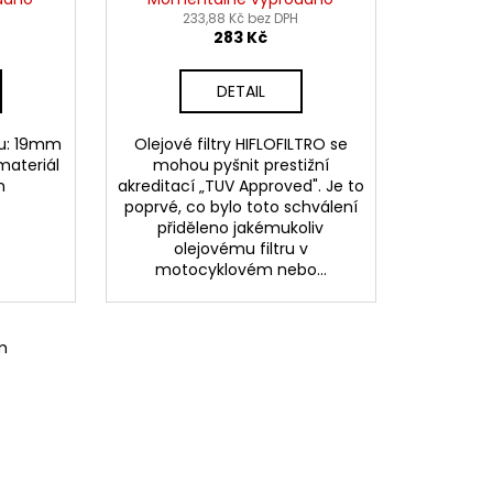
233,88 Kč bez DPH
283 Kč
DETAIL
tu: 19mm
Olejové filtry HIFLOFILTRO se
materiál
mohou pyšnit prestižní
m
akreditací „TUV Approved". Je to
poprvé, co bylo toto schválení
přiděleno jakémukoliv
olejovému filtru v
motocyklovém nebo...
m