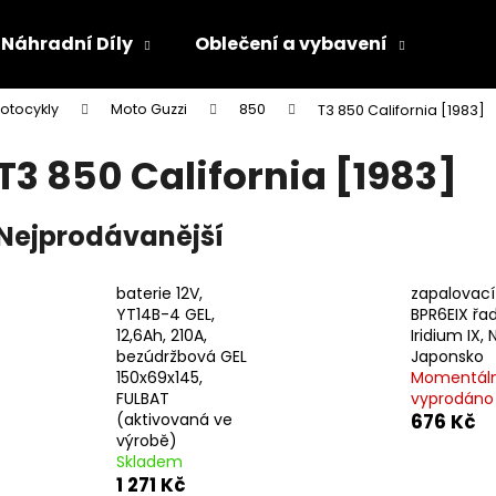
Náhradní Díly
Oblečení a vybavení
Olej
otocykly
Moto Guzzi
850
T3 850 California [1983]
Co potřebujete najít?
T3 850 California [1983]
HLEDAT
Nejprodávanější
baterie 12V,
zapalovací
Doporučujeme
YT14B-4 GEL,
BPR6EIX řa
12,6Ah, 210A,
Iridium IX,
bezúdržbová GEL
Japonsko
150x69x145,
Momentál
FULBAT
vyprodáno
(aktivovaná ve
676 Kč
výrobě)
Skladem
1 271 Kč