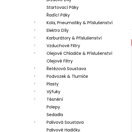
LOŽISKO KOLA 6202 2RS STOMP,
l
DEMONX ,WPB
Startovací Páky
70 Kč
Řadící Páky
Kola, Pneumatiky & Příslušenství
Elektro Díly
Karburátory & Příslušenství
Vzduchové Filtry
Olejové Chladiče & Příslušenství
Olejové Filtry
Řetězová Soustava
Podvozek & Tlumiče
Plasty
Výfuky
Těsnění
Polepy
Sedadla
Palivová Soustava
Palivové Hadičky