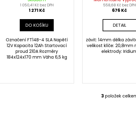
150x69x145, FULBAT
1 050,41 Kč bez DPH
558,68 Kč bez DPH
1 271 Kč
676 Kč
(aktivovaná ve výrobě)
DO KOŠÍKU
DETAIL
Označení FT14B-4 SLA Napětí
závit: 14mm délka závi
12V Kapacita 12Ah Startovací
velikost klíče: 20,8mm 
proud 210A Rozměry
elektrody: Iridiu
184x124x170 mm Váha 6,5 kg
3
položek celke
O
v
l
á
d
a