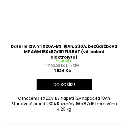
baterie 12V, YTX20A-BS, 18Ah, 230A, bezúdržbová
MF AGM 150x87x161 FULBAT (vč. balení
elektrolytu)
Skladem
1 590,08 Kč bez DPH
1 924 Kč
DO KOŠÍKU
Označení FTX20A-BS Napětí 12V Kapacita 18Ah
Startovací proud 230A Rozměry 150x87x161 mm Váha
4,26 kg