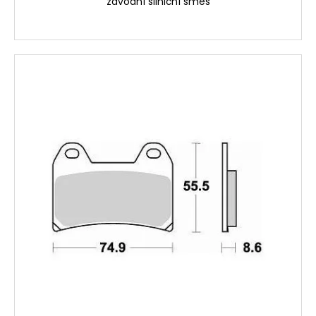
závodní silniční směs