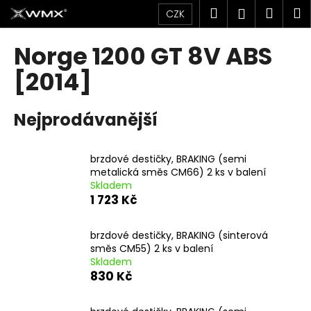
K
Přejít
Hledat
Náku
M
Přihlášen
CZK
na
o
obsah
Zpět
Zpět
košík
š
Norge 1200 GT 8V ABS
í
C
[2014]
k
o
p
Nejprodávanější
o
t
brzdové destičky, BRAKING (semi
ř
metalická směs CM66) 2 ks v balení
e
Skladem
b
1 723 Kč
u
j
brzdové destičky, BRAKING (sinterová
směs CM55) 2 ks v balení
e
Skladem
t
830 Kč
e
n