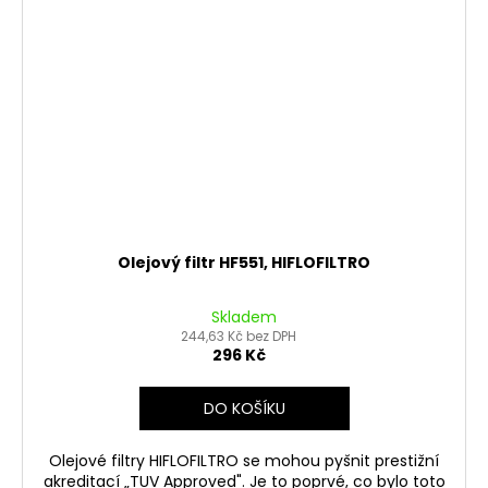
Olejový filtr HF551, HIFLOFILTRO
Skladem
244,63 Kč bez DPH
296 Kč
DO KOŠÍKU
Olejové filtry HIFLOFILTRO se mohou pyšnit prestižní
akreditací „TUV Approved". Je to poprvé, co bylo toto