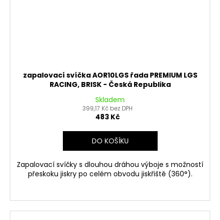
zapalovací svíčka AOR10LGS řada PREMIUM LGS
RACING, BRISK - Česká Republika
Skladem
399,17 Kč bez DPH
483 Kč
DO KOŠÍKU
Zapalovací svíčky s dlouhou dráhou výboje s možností
přeskoku jiskry po celém obvodu jiskřiště (360°).