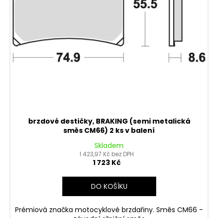
č
ů
o
u
d
j
u
e
m
k
e
t
ů
PITBIKE
SPOJKOVÉ
LANKO
94CM,
VÝSUV
brzdové destičky, BRAKING (semi metalická
6CM
směs CM66) 2 ks v balení
STOMP,
DEMONX
Skladem
,WPB
1 423,97 Kč bez DPH
180
1 723 Kč
Kč
DO KOŠÍKU
Prémiová značka motocyklové brzdařiny. Směs CM66 -