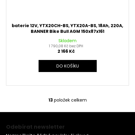
baterie 12V, YTX20CH-BS, YTX20A-BS, 18Ah, 220A,
BANNER Bike Bull AGM 150x87x161
Skladem
1 790,08 Kč bez DPH
2 166 Kč
DO KOŠÍKU
13
položek celkem
O
v
Z
l
á
á
Odebírat newsletter
d
p