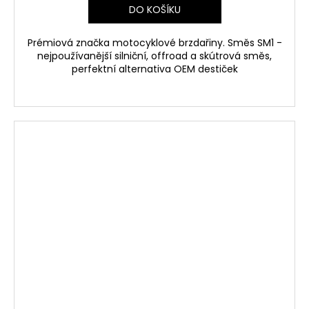
DO KOŠÍKU
Prémiová značka motocyklové brzdařiny. Směs SM1 -
nejpoužívanější silniční, offroad a skútrová směs,
perfektní alternativa OEM destiček