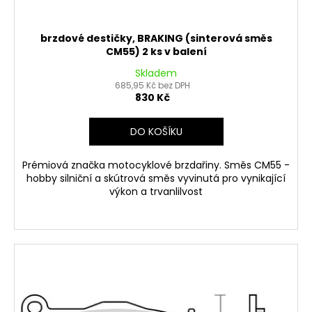
brzdové destičky, BRAKING (sinterová směs
CM55) 2 ks v balení
Skladem
685,95 Kč bez DPH
830 Kč
DO KOŠÍKU
Prémiová značka motocyklové brzdařiny. Směs CM55 -
hobby silniční a skútrová směs vyvinutá pro vynikající
výkon a trvanlilvost