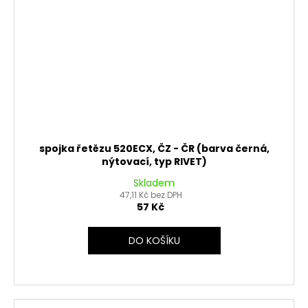
spojka řetězu 520ECX, ČZ - ČR (barva černá,
nýtovací, typ RIVET)
Skladem
47,11 Kč bez DPH
57 Kč
DO KOŠÍKU