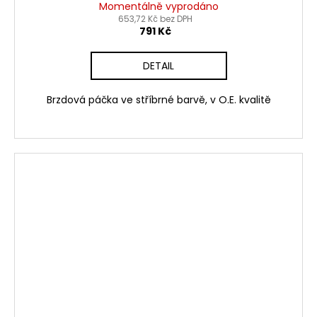
Momentálně vyprodáno
653,72 Kč bez DPH
791 Kč
DETAIL
Brzdová páčka ve stříbrné barvě, v O.E. kvalitě