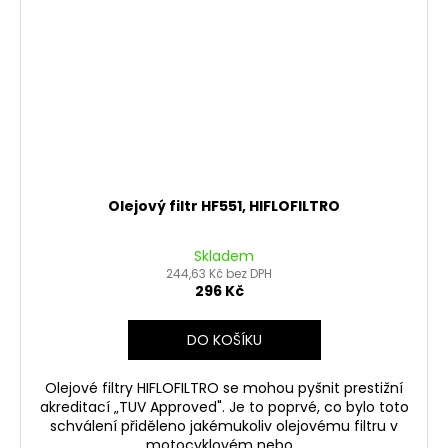
Olejový filtr HF551, HIFLOFILTRO
Skladem
244,63 Kč bez DPH
296 Kč
DO KOŠÍKU
Olejové filtry HIFLOFILTRO se mohou pyšnit prestižní
akreditací „TUV Approved". Je to poprvé, co bylo toto
schválení přiděleno jakémukoliv olejovému filtru v
motocyklovém nebo...