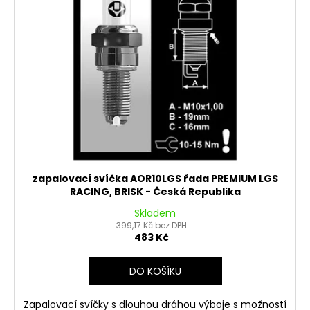
č
ů
o
u
j
d
e
u
m
k
e
t
ů
PITBIKE
SPOJKOVÉ
LANKO
94CM,
VÝSUV
6CM
zapalovací svíčka AOR10LGS řada PREMIUM LGS
STOMP,
RACING, BRISK - Česká Republika
DEMONX
,WPB
Skladem
399,17 Kč bez DPH
180
483 Kč
Kč
DO KOŠÍKU
Zapalovací svíčky s dlouhou dráhou výboje s možností