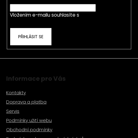
t
E-mail
í
í
p
Vložením e-mailu souhlasíte s
podmínkami
r
ochrany osobních údajů
v
k
PŘIHLÁSIT SE
y
v
ý
p
i
s
Informace pro Vás
u
Kontakty
Doprava a platba
Servis
Podmínky užití webu
Obchodní podmínky