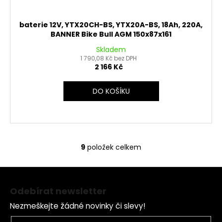
baterie 12V, YTX20CH-BS, YTX20A-BS, 18Ah, 220A,
BANNER Bike Bull AGM 150x87x161
Skladem
1 790,08 Kč bez DPH
2 166 Kč
DO KOŠÍKU
9
položek celkem
O
v
Z
l
á
á
Odebírat newsletter
d
p
a
Nezmeškejte žádné novinky či slevy!
a
c