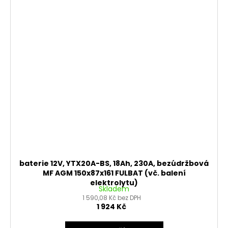
baterie 12V, YTX20A-BS, 18Ah, 230A, bezúdržbová
MF AGM 150x87x161 FULBAT (vč. balení
elektrolytu)
Skladem
1 590,08 Kč bez DPH
1 924 Kč