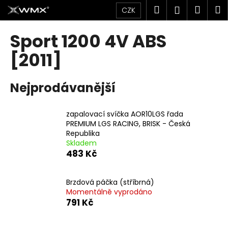
K
Přejít
Hledat
Náku
M
Přihlášen
CZK
na
o
obsah
Zpět
Zpět
košík
š
Sport 1200 4V ABS
í
C
[2011]
k
o
p
Nejprodávanější
o
t
zapalovací svíčka AOR10LGS řada
ř
PREMIUM LGS RACING, BRISK - Česká
e
Republika
Skladem
b
483 Kč
u
j
Brzdová páčka (stříbrná)
e
Momentálně vyprodáno
t
791 Kč
e
n