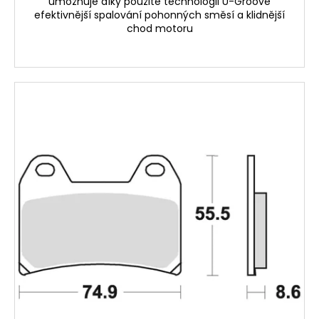
umožňuje díky použité technologii U-Groove
efektivnější spalování pohonných směsí a klidnější
chod motoru