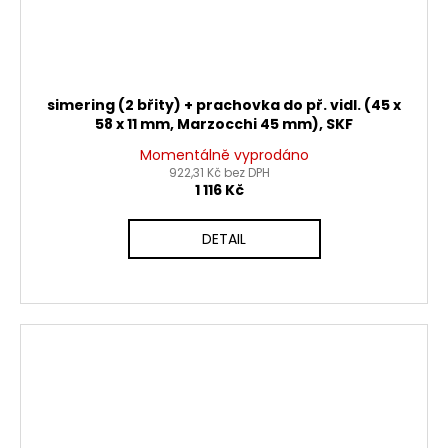
simering (2 břity) + prachovka do př. vidl. (45 x
58 x 11 mm, Marzocchi 45 mm), SKF
Momentálně vyprodáno
922,31 Kč bez DPH
1 116 Kč
DETAIL