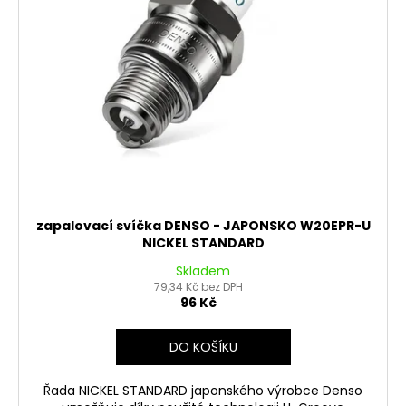
č
ů
o
u
d
j
u
e
m
k
e
t
ů
PITBIKE
BRZDOVÁ
PÁČKA,
SKLOPNÁ
STOMP
zapalovací svíčka DENSO - JAPONSKO W20EPR-U
JUICEBOX
NICKEL STANDARD
280
Kč
Skladem
79,34 Kč bez DPH
96 Kč
DO KOŠÍKU
Řada NICKEL STANDARD japonského výrobce Denso