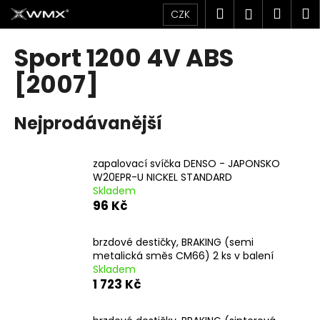
K
Přejít
Hledat
Náku
M
Přihlášen
CZK
na
o
obsah
Zpět
Zpět
košík
š
Sport 1200 4V ABS
í
C
[2007]
k
o
p
Nejprodávanější
o
t
zapalovací svíčka DENSO - JAPONSKO
ř
W20EPR-U NICKEL STANDARD
e
Skladem
b
96 Kč
u
j
brzdové destičky, BRAKING (semi
metalická směs CM66) 2 ks v balení
e
Skladem
t
1 723 Kč
e
n