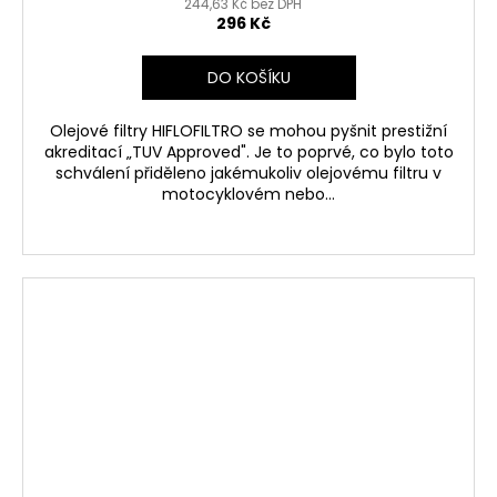
244,63 Kč bez DPH
296 Kč
DO KOŠÍKU
Olejové filtry HIFLOFILTRO se mohou pyšnit prestižní
akreditací „TUV Approved". Je to poprvé, co bylo toto
schválení přiděleno jakémukoliv olejovému filtru v
motocyklovém nebo...