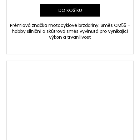
DO KOŠÍKU
Prémiová značka motocyklové brzdařiny. Směs CM55 -
hobby silniční a skútrová směs vyvinutá pro vynikající
výkon a trvanlilvost