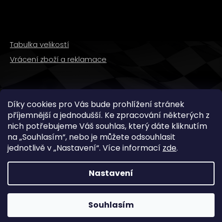
Tabulka velikostí
Vrácení zboží a reklamace
SLEDUJTE NÁS
Díky cookies pro Vás bude prohlížení stránek
příjemnější a jednodušší. Ke zpracování některých z
nich potřebujeme Váš souhlas, který dáte kliknutím
na „
Souhlasím
“, nebo je můžete odsouhlasit
jednotlivě v „
Nastavení
“.
Více informací
zde
.
Nastavení
Copyright 2026
WMX STORE
. Všechna práva
vyhrazena.
Souhlasím