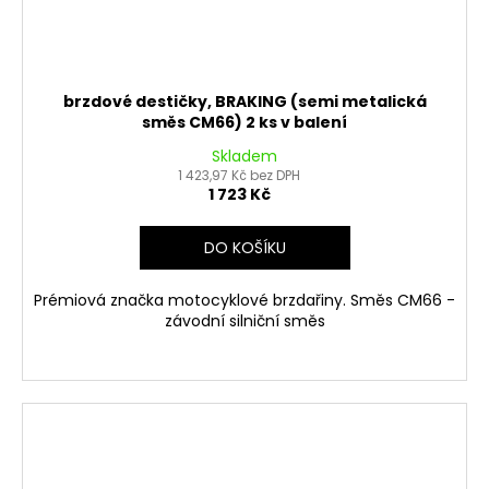
brzdové destičky, BRAKING (semi metalická
směs CM66) 2 ks v balení
Skladem
1 423,97 Kč bez DPH
1 723 Kč
DO KOŠÍKU
Prémiová značka motocyklové brzdařiny. Směs CM66 -
závodní silniční směs