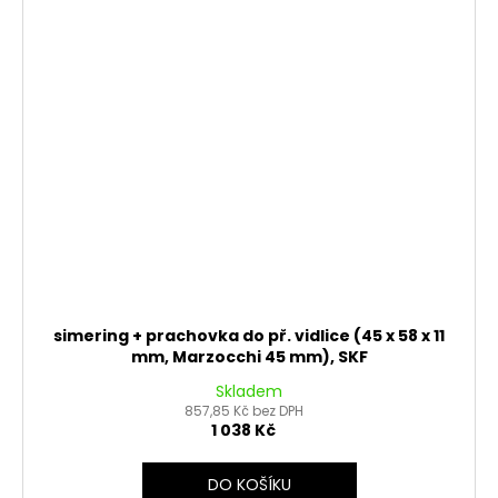
simering + prachovka do př. vidlice (45 x 58 x 11
mm, Marzocchi 45 mm), SKF
Skladem
857,85 Kč bez DPH
1 038 Kč
DO KOŠÍKU