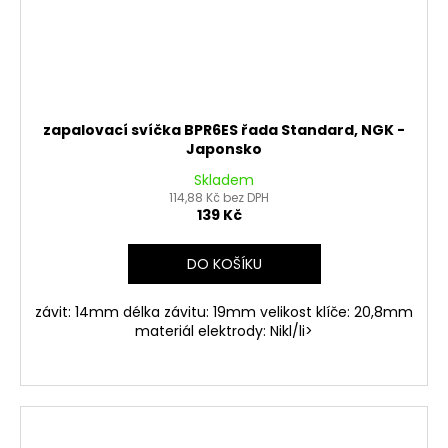
zapalovací svíčka BPR6ES řada Standard, NGK -
Japonsko
Skladem
114,88 Kč bez DPH
139 Kč
DO KOŠÍKU
závit: 14mm délka závitu: 19mm velikost klíče: 20,8mm
materiál elektrody: Nikl/li>