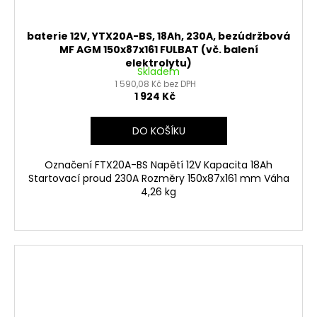
baterie 12V, YTX20A-BS, 18Ah, 230A, bezúdržbová
MF AGM 150x87x161 FULBAT (vč. balení
elektrolytu)
Skladem
1 590,08 Kč bez DPH
1 924 Kč
DO KOŠÍKU
Označení FTX20A-BS Napětí 12V Kapacita 18Ah
Startovací proud 230A Rozměry 150x87x161 mm Váha
4,26 kg