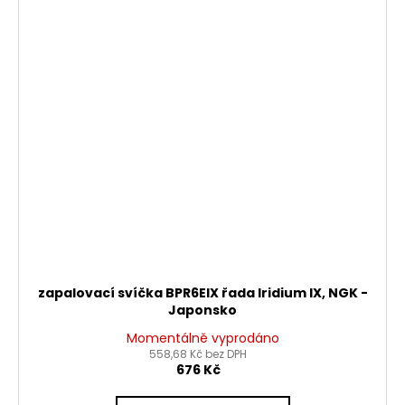
zapalovací svíčka BPR6EIX řada Iridium IX, NGK -
Japonsko
Momentálně vyprodáno
558,68 Kč bez DPH
676 Kč