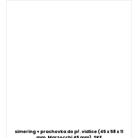
simering + prachovka do př. vidlice (45 x 58 x 11
mm, Marzocchi 45 mm), SKF