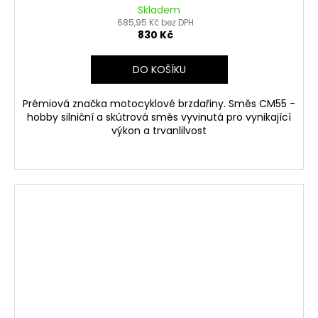
Skladem
685,95 Kč bez DPH
830 Kč
DO KOŠÍKU
Prémiová značka motocyklové brzdařiny. Směs CM55 -
hobby silniční a skútrová směs vyvinutá pro vynikající
výkon a trvanlilvost