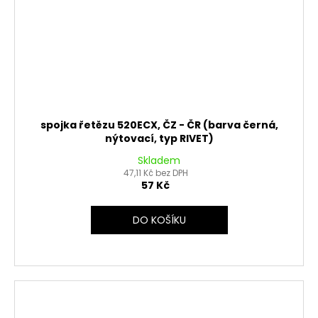
spojka řetězu 520ECX, ČZ - ČR (barva černá,
nýtovací, typ RIVET)
Skladem
47,11 Kč bez DPH
57 Kč
DO KOŠÍKU