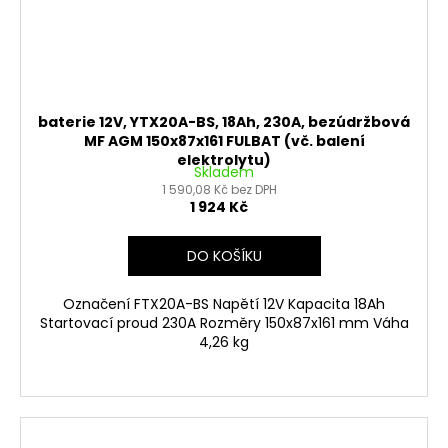
baterie 12V, YTX20A-BS, 18Ah, 230A, bezúdržbová
MF AGM 150x87x161 FULBAT (vč. balení
elektrolytu)
Skladem
1 590,08 Kč bez DPH
1 924 Kč
DO KOŠÍKU
Označení FTX20A-BS Napětí 12V Kapacita 18Ah
Startovací proud 230A Rozměry 150x87x161 mm Váha
4,26 kg