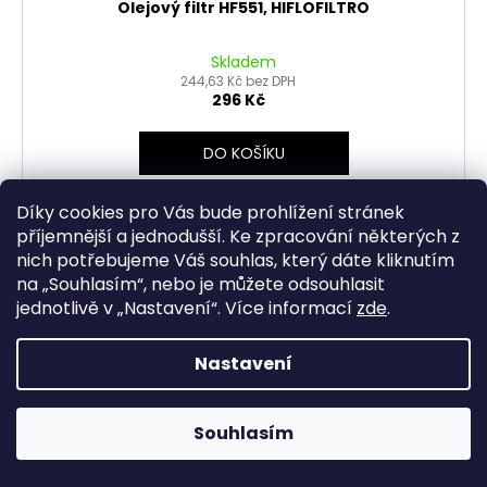
Olejový filtr HF551, HIFLOFILTRO
Skladem
244,63 Kč bez DPH
296 Kč
DO KOŠÍKU
Olejové filtry HIFLOFILTRO se mohou pyšnit prestižní
Díky cookies pro Vás bude prohlížení stránek
akreditací „TUV Approved". Je to poprvé, co bylo toto
příjemnější a jednodušší. Ke zpracování některých z
schválení přiděleno jakémukoliv olejovému filtru v
nich potřebujeme Váš souhlas, který dáte kliknutím
motocyklovém nebo...
na „
Souhlasím
“, nebo je můžete odsouhlasit
jednotlivě v „
Nastavení
“.
Více informací
zde
.
Nastavení
Souhlasím