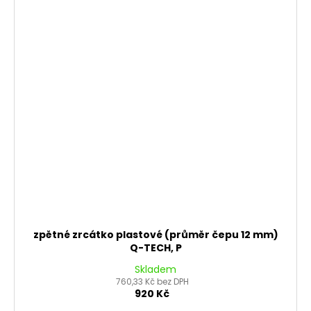
zpětné zrcátko plastové (průměr čepu 12 mm)
Q-TECH, P
Skladem
760,33 Kč bez DPH
920 Kč