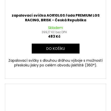
zapalovací svíčka AOR10LGS řada PREMIUM LGS
RACING, BRISK - Česká Republika
Skladem
399,17 Kč bez DPH
483 Kč
DO KOŠÍKU
Zapalovací svíčky s dlouhou dráhou výboje s možností
přeskoku jiskry po celém obvodu jiskřiště (360°).