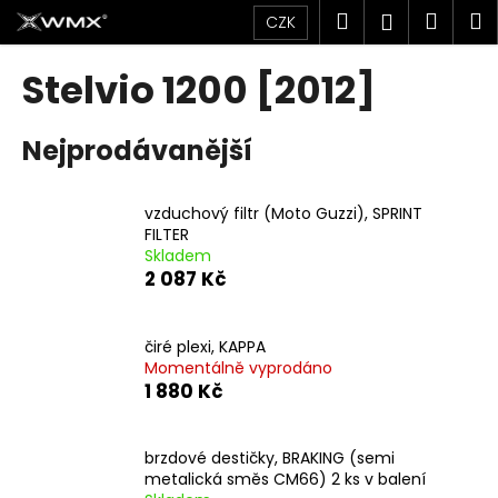
K
Přejít
Hledat
Náku
M
Přihlášen
CZK
na
o
obsah
Zpět
Zpět
košík
š
Stelvio 1200 [2012]
í
C
k
Nejprodávanější
o
p
o
vzduchový filtr (Moto Guzzi), SPRINT
t
FILTER
Skladem
ř
2 087 Kč
e
b
u
čiré plexi, KAPPA
Momentálně vyprodáno
j
1 880 Kč
e
t
brzdové destičky, BRAKING (semi
e
metalická směs CM66) 2 ks v balení
n