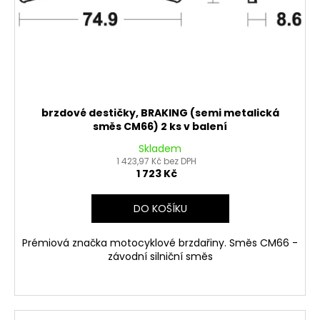
brzdové destičky, BRAKING (semi metalická
směs CM66) 2 ks v balení
Skladem
1 423,97 Kč bez DPH
1 723 Kč
DO KOŠÍKU
Prémiová značka motocyklové brzdařiny. Směs CM66 -
závodní silniční směs