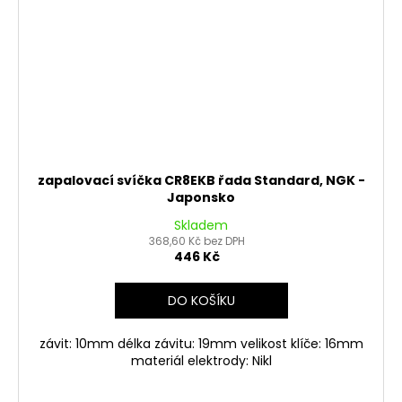
zapalovací svíčka CR8EKB řada Standard, NGK -
Japonsko
Skladem
368,60 Kč bez DPH
446 Kč
DO KOŠÍKU
závit: 10mm délka závitu: 19mm velikost klíče: 16mm
materiál elektrody: Nikl