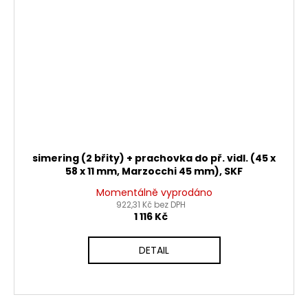
simering (2 břity) + prachovka do př. vidl. (45 x
58 x 11 mm, Marzocchi 45 mm), SKF
Momentálně vyprodáno
922,31 Kč bez DPH
1 116 Kč
DETAIL