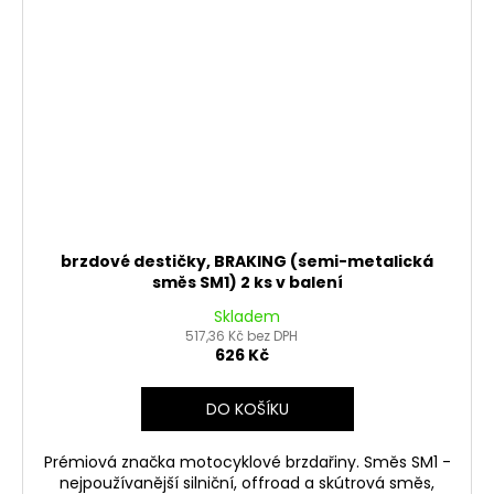
brzdové destičky, BRAKING (semi-metalická
směs SM1) 2 ks v balení
Skladem
517,36 Kč bez DPH
626 Kč
DO KOŠÍKU
Prémiová značka motocyklové brzdařiny. Směs SM1 -
nejpoužívanější silniční, offroad a skútrová směs,