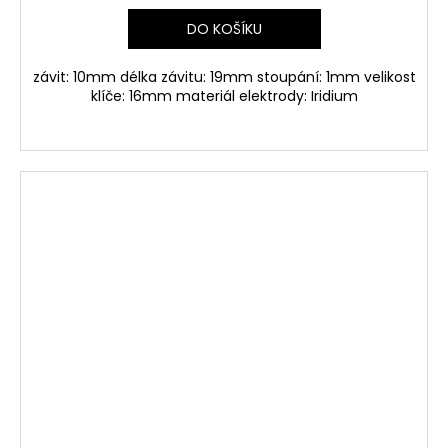
DO KOŠÍKU
závit: 10mm délka závitu: 19mm stoupání: 1mm velikost
klíče: 16mm materiál elektrody: Iridium