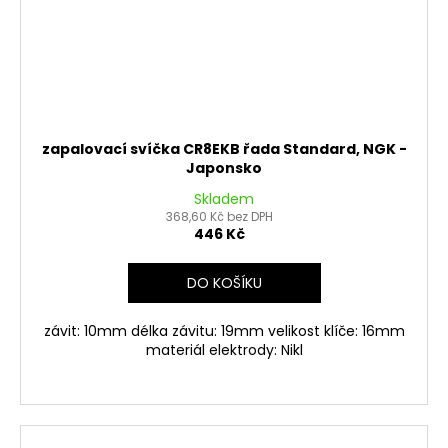
zapalovací svíčka CR8EKB řada Standard, NGK -
Japonsko
Skladem
368,60 Kč bez DPH
446 Kč
DO KOŠÍKU
závit: 10mm délka závitu: 19mm velikost klíče: 16mm
materiál elektrody: Nikl