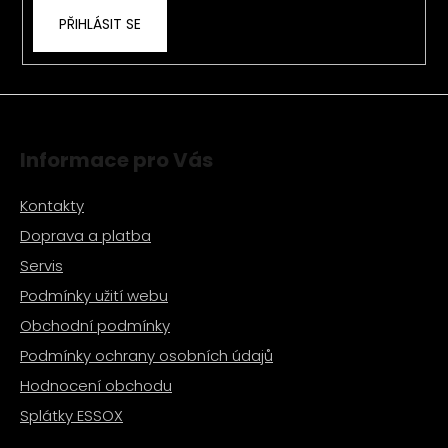
k
PŘIHLÁSIT SE
y
v
ý
p
i
s
Informace pro Vás
u
Kontakty
Doprava a platba
Servis
Podmínky užití webu
Obchodní podmínky
Podmínky ochrany osobních údajů
Hodnocení obchodu
Splátky ESSOX