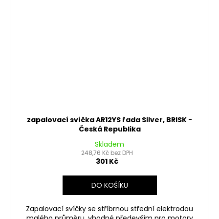
zapalovací svíčka AR12YS řada Silver, BRISK -
Česká Republika
Skladem
248,76 Kč bez DPH
301 Kč
DO KOŠÍKU
Zapalovací svíčky se stříbrnou střední elektrodou
malého průměru, vhodné především pro motory