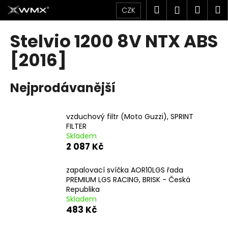
K
Přejít
Hledat
Náku
M
Přihlášen
CZK
na
o
obsah
Zpět
Zpět
košík
š
Stelvio 1200 8V NTX ABS
í
C
[2016]
k
o
p
Nejprodávanější
o
t
vzduchový filtr (Moto Guzzi), SPRINT
ř
FILTER
e
Skladem
b
2 087 Kč
u
zapalovací svíčka AOR10LGS řada
j
PREMIUM LGS RACING, BRISK - Česká
e
Republika
t
Skladem
483 Kč
e
n