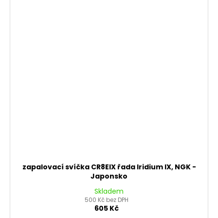
zapalovací svíčka CR8EIX řada Iridium IX, NGK -
Japonsko
Skladem
500 Kč bez DPH
605 Kč