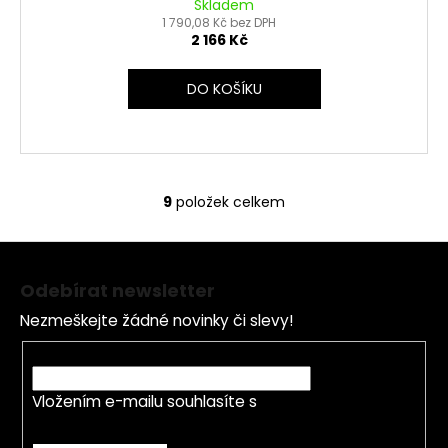
Skladem
1 790,08 Kč bez DPH
2 166 Kč
DO KOŠÍKU
9
položek celkem
O
v
Z
l
á
á
Odebírat newsletter
d
p
a
Nezmeškejte žádné novinky či slevy!
a
c
t
E-mail
í
í
p
Vložením e-mailu souhlasíte s
podmínkami
r
ochrany osobních údajů
v