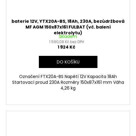
baterie 12V, YTX20A-BS, 18Ah, 230A, bezúdržbová
MF AGM 150x87x161 FULBAT (vč. balení
elektrolytu)
Skladem
1 590,08 Kč bez DPH
1 924 Kč
DO KOŠÍKU
Označení FTX20A-BS Napětí 12V Kapacita 18Ah
Startovací proud 230A Rozměry 150x87x161 mm Váha
4,26 kg