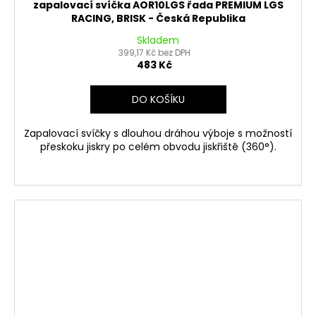
zapalovací svíčka AOR10LGS řada PREMIUM LGS
RACING, BRISK - Česká Republika
Skladem
399,17 Kč bez DPH
483 Kč
DO KOŠÍKU
Zapalovací svíčky s dlouhou dráhou výboje s možností
přeskoku jiskry po celém obvodu jiskřiště (360°).