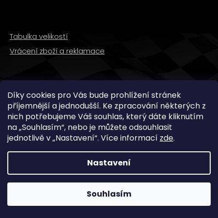
Tabulka velikostí
Vrácení zboží a reklamace
SLEDUJTE NÁS
Díky cookies pro Vás bude prohlížení stránek
příjemnější a jednodušší. Ke zpracování některých z
nich potřebujeme Váš souhlas, který dáte kliknutím
na „
Souhlasím
“, nebo je můžete odsouhlasit
jednotlivě v „
Nastavení
“.
Více informací
zde
.
Nastavení
Copyright 2026
WMX STORE
. Všechna práva
vyhrazena.
Souhlasím