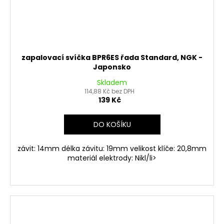
zapalovací svíčka BPR6ES řada Standard, NGK -
Japonsko
Skladem
114,88 Kč bez DPH
139 Kč
DO KOŠÍKU
závit: 14mm délka závitu: 19mm velikost klíče: 20,8mm
materiál elektrody: Nikl/li>