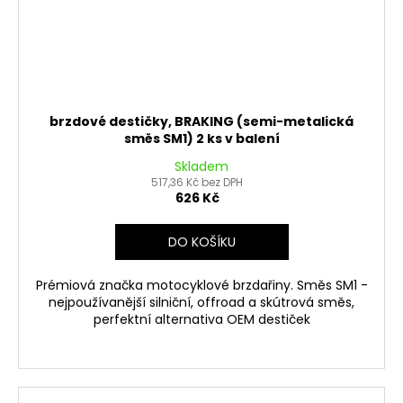
brzdové destičky, BRAKING (semi-metalická
směs SM1) 2 ks v balení
Skladem
517,36 Kč bez DPH
626 Kč
DO KOŠÍKU
Prémiová značka motocyklové brzdařiny. Směs SM1 -
nejpoužívanější silniční, offroad a skútrová směs,
perfektní alternativa OEM destiček