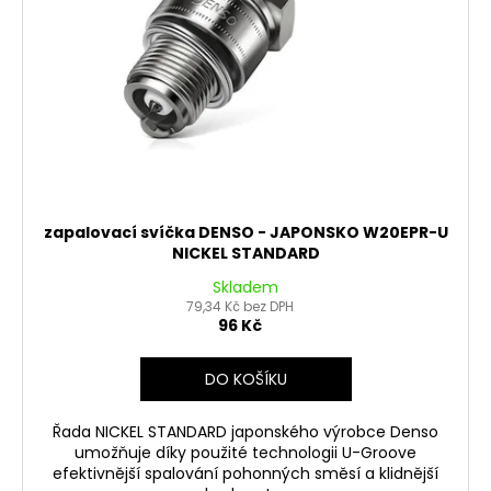
č
d
u
u
j
k
e
t
m
ů
e
PITBIKE
DUŠE
PŘEDNÍ
zapalovací svíčka DENSO - JAPONSKO W20EPR-U
14
NICKEL STANDARD
PALCŮ
Skladem
200
79,34 Kč bez DPH
Kč
96 Kč
DO KOŠÍKU
Řada NICKEL STANDARD japonského výrobce Denso
umožňuje díky použité technologii U-Groove
efektivnější spalování pohonných směsí a klidnější