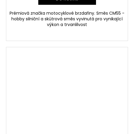
Prémiová značka motocyklové brzdařiny. Směs CM55 -
hobby silniční a skútrová směs vyvinutá pro vynikající
výkon a trvanlilvost