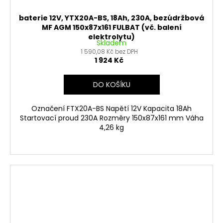
baterie 12V, YTX20A-BS, 18Ah, 230A, bezúdržbová
MF AGM 150x87x161 FULBAT (vč. balení
elektrolytu)
Skladem
1 590,08 Kč bez DPH
1 924 Kč
DO KOŠÍKU
Označení FTX20A-BS Napětí 12V Kapacita 18Ah
Startovací proud 230A Rozměry 150x87x161 mm Váha
4,26 kg