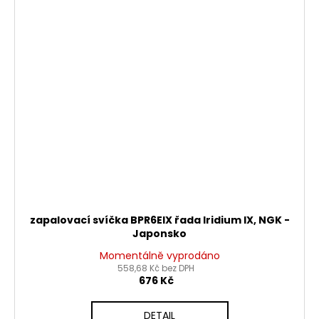
zapalovací svíčka BPR6EIX řada Iridium IX, NGK -
Japonsko
Momentálně vyprodáno
558,68 Kč bez DPH
676 Kč
DETAIL