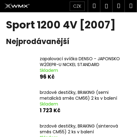
K
Přejít
Hledat
Náku
M
Přihlášen
CZK
na
o
obsah
Zpět
Zpět
košík
š
Sport 1200 4V [2007]
í
C
k
Nejprodávanější
o
p
o
zapalovací svíčka DENSO - JAPONSKO
t
W20EPR-U NICKEL STANDARD
Skladem
ř
96 Kč
e
b
brzdové destičky, BRAKING (semi
u
metalická směs CM66) 2 ks v balení
j
Skladem
1 723 Kč
e
t
brzdové destičky, BRAKING (sinterová
e
směs CM55) 2 ks v balení
n