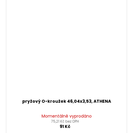
pryžový O-kroužek 46,04x3,53, ATHENA
Momentálně vyprodáno
75,21 Kč bez DPH
91 Kč