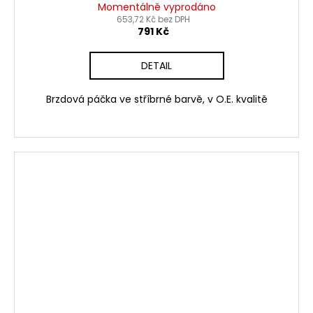
Momentálně vyprodáno
653,72 Kč bez DPH
791 Kč
DETAIL
Brzdová páčka ve stříbrné barvě, v O.E. kvalitě