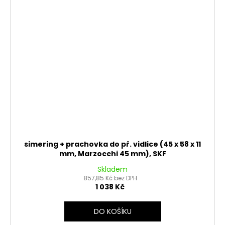
simering + prachovka do př. vidlice (45 x 58 x 11
mm, Marzocchi 45 mm), SKF
Skladem
857,85 Kč bez DPH
1 038 Kč
DO KOŠÍKU