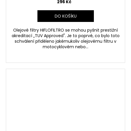
296 Kč
DO KOŠÍKU
Olejové filtry HIFLOFILTRO se mohou pyšnit prestižní
akreditací „TUV Approved". Je to poprvé, co bylo toto
schválení přiděleno jakémukoliv olejovému filtru v
motocyklovém nebo...