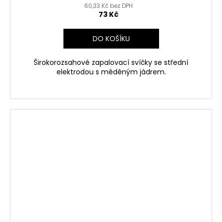
60,33 Kč bez DPH
73 Kč
DO KOŠÍKU
Širokorozsahové zapalovací svíčky se střední
elektrodou s měděným jádrem.