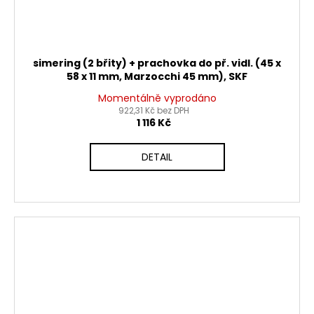
simering (2 břity) + prachovka do př. vidl. (45 x
58 x 11 mm, Marzocchi 45 mm), SKF
Momentálně vyprodáno
922,31 Kč bez DPH
1 116 Kč
DETAIL