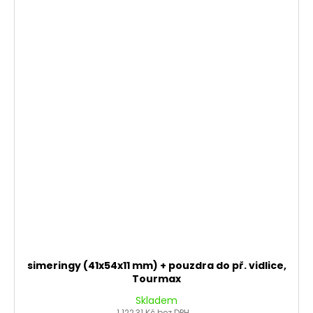
simeringy (41x54x11 mm) + pouzdra do př. vidlice,
Tourmax
Skladem
1 122,31 Kč bez DPH